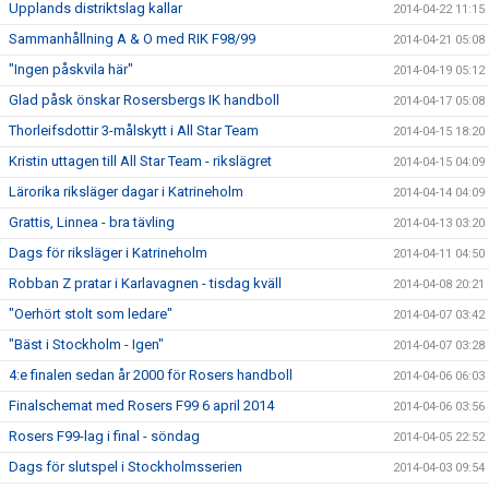
Upplands distriktslag kallar
2014-04-22 11:15
Sammanhållning A & O med RIK F98/99
2014-04-21 05:08
"Ingen påskvila här"
2014-04-19 05:12
Glad påsk önskar Rosersbergs IK handboll
2014-04-17 05:08
Thorleifsdottir 3-målskytt i All Star Team
2014-04-15 18:20
Kristin uttagen till All Star Team - rikslägret
2014-04-15 04:09
Lärorika riksläger dagar i Katrineholm
2014-04-14 04:09
Grattis, Linnea - bra tävling
2014-04-13 03:20
Dags för riksläger i Katrineholm
2014-04-11 04:50
Robban Z pratar i Karlavagnen - tisdag kväll
2014-04-08 20:21
"Oerhört stolt som ledare"
2014-04-07 03:42
"Bäst i Stockholm - Igen"
2014-04-07 03:28
4:e finalen sedan år 2000 för Rosers handboll
2014-04-06 06:03
Finalschemat med Rosers F99 6 april 2014
2014-04-06 03:56
Rosers F99-lag i final - söndag
2014-04-05 22:52
Dags för slutspel i Stockholmsserien
2014-04-03 09:54