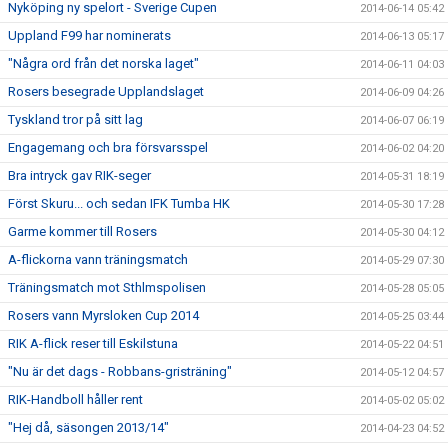
Nyköping ny spelort - Sverige Cupen
2014-06-14 05:42
Uppland F99 har nominerats
2014-06-13 05:17
"Några ord från det norska laget"
2014-06-11 04:03
Rosers besegrade Upplandslaget
2014-06-09 04:26
Tyskland tror på sitt lag
2014-06-07 06:19
Engagemang och bra försvarsspel
2014-06-02 04:20
Bra intryck gav RIK-seger
2014-05-31 18:19
Först Skuru... och sedan IFK Tumba HK
2014-05-30 17:28
Garme kommer till Rosers
2014-05-30 04:12
A-flickorna vann träningsmatch
2014-05-29 07:30
Träningsmatch mot Sthlmspolisen
2014-05-28 05:05
Rosers vann Myrsloken Cup 2014
2014-05-25 03:44
RIK A-flick reser till Eskilstuna
2014-05-22 04:51
"Nu är det dags - Robbans-gristräning"
2014-05-12 04:57
RIK-Handboll håller rent
2014-05-02 05:02
"Hej då, säsongen 2013/14"
2014-04-23 04:52