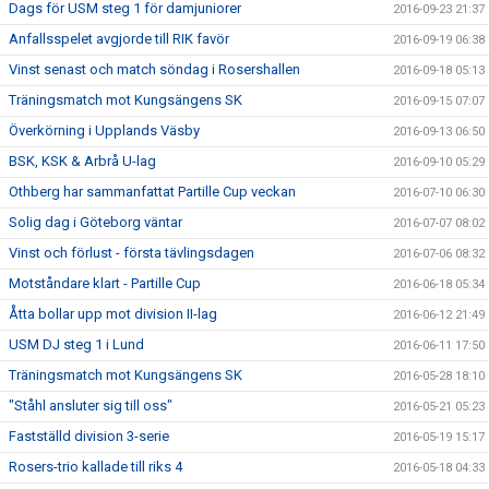
Dags för USM steg 1 för damjuniorer
2016-09-23 21:37
Anfallsspelet avgjorde till RIK favör
2016-09-19 06:38
Vinst senast och match söndag i Rosershallen
2016-09-18 05:13
Träningsmatch mot Kungsängens SK
2016-09-15 07:07
Överkörning i Upplands Väsby
2016-09-13 06:50
BSK, KSK & Arbrå U-lag
2016-09-10 05:29
Othberg har sammanfattat Partille Cup veckan
2016-07-10 06:30
Solig dag i Göteborg väntar
2016-07-07 08:02
Vinst och förlust - första tävlingsdagen
2016-07-06 08:32
Motståndare klart - Partille Cup
2016-06-18 05:34
Åtta bollar upp mot division II-lag
2016-06-12 21:49
USM DJ steg 1 i Lund
2016-06-11 17:50
Träningsmatch mot Kungsängens SK
2016-05-28 18:10
"Ståhl ansluter sig till oss"
2016-05-21 05:23
Fastställd division 3-serie
2016-05-19 15:17
Rosers-trio kallade till riks 4
2016-05-18 04:33