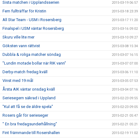
Sista matchen i Upplandsserien
2015-03-19 06:57
Fem fullträffar för Kristin
2015-03-18 23:39
All Star Team - USM i Rosersberg
2015-03-17 11:20
Finalspel i USM väntar Rosersberg
2015-03-16 09:02
Skuru ville lite mer
2015-03-10 09:27
Göksten vann rättvist
2015-03-08 15:34
Dubbla & roliga matcher söndag
2015-03-07 16:15
"Lundin motade bollar när RIK vann"
2015-03-07 07:00
Derby-match fredag kväll
2015-03-06 11:10
Vinst med 19 mål
2015-03-05 07:53
Årsta AIK väntar onsdag kväll
2015-03-04 07:16
Seriesegern säkrad i Uppland
2015-02-23 09:55
"Kul att få se de äldre spela"
2015-02-23 09:05
Rosers går för serieseger
2015-02-21 05:47
" En bra fredagsunderhållning"
2015-02-21 05:21
Fint främmande till Rosershallen
2015-02-19 11:02