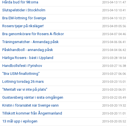
Hårda bud för 98:orna
2015-04-13 11:47
Slutspelstider i Stockholm
2015-04-10 10:41
Bra EM-lottning för Sverige
2015-04-10 10:21
Rosers tjejer på riksläger!
2015-04-09 05:56
Bra genomkörare för Rosers A-flickor
2015-04-07 04:46
Träningsmatcher - Annandag påsk
2015-04-06 06:41
Påskhandboll - annandag påsk
2015-04-04 06:42
Härliga Rosers - bäst i Uppland
2015-03-28 18:54
Handbollsfest i Fyrishov
2015-03-27 16:38
"Bra USM-finallottning"
2015-03-27 06:06
Lottning torsdag 26 mars
2015-03-23 15:01
"Mentalt var vi inte på plats"
2015-03-23 06:01
Gustavsberg väntar i sista omgången
2015-03-22 05:49
Kristin i förarsätet när Sverige vann
2015-03-20 19:32
Tillskott kommer från Ångermanland
2015-03-20 11:01
13 mål upp i epilogen
2015-03-20 05:52