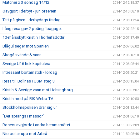
Matcher x 3 söndag 14/12
2014-12-12 15:37
Oavgjort i derbyt - juniorserien
2014-12-10 08:10
Tätt på given - derbydags tisdag
2014-12-08 11:54
Lång resa gav 2 poäng i bagaget
2014-12-07 22:15
10-målsskytt Kristin Thorleifsdòttir
2014-12-07 17:49
Blågul seger mot Spanien
2014-12-07 06:02
Skogås vände & vann
2014-12-06 16:10
Sverige U16 fick kapitulera
2014-12-06 05:44
Intressant bortamatch - lördag
2014-12-05 20:21
Resa till Bollnäs i USM steg 3
2014-12-03 15:04
Kristin & Sverige vann mot Helsingborg
2014-12-03 07:07
Kristin med på RIK Webb-TV
2014-12-02 10:53
Stockholmspolisen drar sig ur
2014-12-01 12:44
"Det sprangs i massor"
2014-12-01 06:10
Rosers avgjorde i andra hemmamötet
2014-11-30 21:09
Nio bollar upp mot Arbrå
2014-11-30 05:46