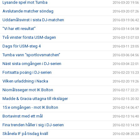
Lysande spel mot Tumba
2016-03-20 19:56
Avslutande matcher söndag
2016-03-20 07:26
Uddamålsvinst i sista DJ-matchen
2016-03-19 06:42
"Vi har ett resultat"
2016-03-14 04:58
Två vinster första USM-dagen
2016-03-13 07:03
Dags för USM-steg 4
2016-03-11 23:05
Tumba vann “sportlovsmatchen”
2016-03-06 04:56
Näst sista omgången i DJ-serien
2016-03-04 22:01
Fortsatta poäng i DJ-serien
2016-02-23 15:23
Vilken urladdning i Nacka
2016-02-20 19:26
Niomålsseger mot IK Bolton
2016-02-17 22:21
Madde & Gracia uttagna till riksläger
2016-02-15 20:32
15:e omgången - mot IK Bolton
2016-02-14 06:47
Bortavinst med ett mål
2016-02-13 16:40
Fina trenden håller i sig i DJ-serien
2016-02-10 14:59
Skånela IF på tisdag kväll
2016-02-08 20:23