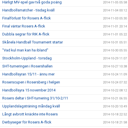
Härligt MV-spel gav två goda poäng
2014-11-05 05:58
Handbollsmatcher - tisdag kväll
2014-11-04 00:12
Finalförlust för Rosers A-flick
2014-11-03 05:30
Final väntar Rosers A-flick
2014-11-01 20:14
Dubbla segrar för RIK A-flick
2014-11-01 05:22
Skånela Handball Tournament startar
2014-10-31 05:51
"Vad kul man kan ha ibland"
2014-10-30 05:55
Stockholm-Uppland - torsdag
2014-10-29 11:07
SHT-turneringen i Rosershallen
2014-10-27 10:38
Handbollsyran 15/11 - ännu mer
2014-10-24 11:09
Roserscupen i Rosersberg i helgen
2014-10-24 07:32
Handbollsyra 15 november 2014
2014-10-22 08:12
Rosers deltar i SHT-turnering 31/10-2/11
2014-10-21 06:55
Upplandslagsträning måndag kväll
2014-10-20 10:49
Långt avbrott knäckte inte Rosers
2014-10-18 22:52
Derbyseger för Rosers A-flick
2014-10-18 21:58