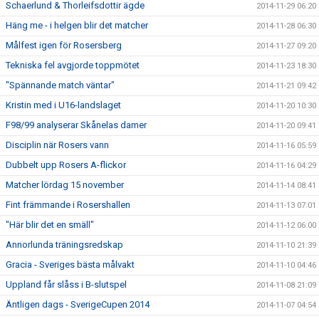
Schaerlund & Thorleifsdottir ägde
2014-11-29 06:20
Häng me - i helgen blir det matcher
2014-11-28 06:30
Målfest igen för Rosersberg
2014-11-27 09:20
Tekniska fel avgjorde toppmötet
2014-11-23 18:30
"Spännande match väntar"
2014-11-21 09:42
Kristin med i U16-landslaget
2014-11-20 10:30
F98/99 analyserar Skånelas damer
2014-11-20 09:41
Disciplin när Rosers vann
2014-11-16 05:59
Dubbelt upp Rosers A-flickor
2014-11-16 04:29
Matcher lördag 15 november
2014-11-14 08:41
Fint främmande i Rosershallen
2014-11-13 07:01
"Här blir det en smäll"
2014-11-12 06:00
Annorlunda träningsredskap
2014-11-10 21:39
Gracia - Sveriges bästa målvakt
2014-11-10 04:46
Uppland får slåss i B-slutspel
2014-11-08 21:09
Äntligen dags - SverigeCupen 2014
2014-11-07 04:54