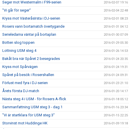
Seger mot Westermalm i F99-serien
2016-02-07 19:16
"Vi går för seger"
2016-02-04 22:48
Kryss mot VästeråsIrsta i DJ-serien
2016-02-01 08:23
Rosers vann bortamatch övertygande
2016-01-31 04:12
Serieledarna väntar på bortaplan
2016-01-30 07:09
Botten slog toppen
2016-01-29 05:30
Lottning USM steg 4
2016-01-26 14:53
Bakåt bra när Spåret 2 besegrades
2016-01-24 20:35
Kryss mot Spårvägen
2016-01-24 19:31
Spåret på besök i Rosershallen
2016-01-24 09:31
Förlust med fyra i DJ-serien
2016-01-23 21:10
Årets första DJ-match
2016-01-20 14:17
Nästa steg 4 i USM - för Rosers A-flick
2016-01-18 05:12
Sammanfattning USM steg 3 - dag 1
2016-01-16 23:34
"Vi är startklara för USM steg 3"
2016-01-15 22:25
Storvinst mot Huddinge HK
2016-01-09 19:18