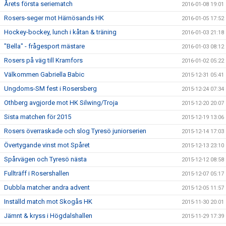
Årets första seriematch
2016-01-08 19:01
Rosers-seger mot Härnösands HK
2016-01-05 17:52
Hockey-bockey, lunch i kåtan & träning
2016-01-03 21:18
"Bella" - frågesport mästare
2016-01-03 08:12
Rosers på väg till Kramfors
2016-01-02 05:22
Välkommen Gabriella Babic
2015-12-31 05:41
Ungdoms-SM fest i Rosersberg
2015-12-24 07:34
Othberg avgjorde mot HK Silwing/Troja
2015-12-20 20:07
Sista matchen för 2015
2015-12-19 13:06
Rosers överraskade och slog Tyresö juniorserien
2015-12-14 17:03
Övertygande vinst mot Spåret
2015-12-13 23:10
Spårvägen och Tyresö nästa
2015-12-12 08:58
Fullträff i Rosershallen
2015-12-07 05:17
Dubbla matcher andra advent
2015-12-05 11:57
Inställd match mot Skogås HK
2015-11-30 20:01
Jämnt & kryss i Högdalshallen
2015-11-29 17:39