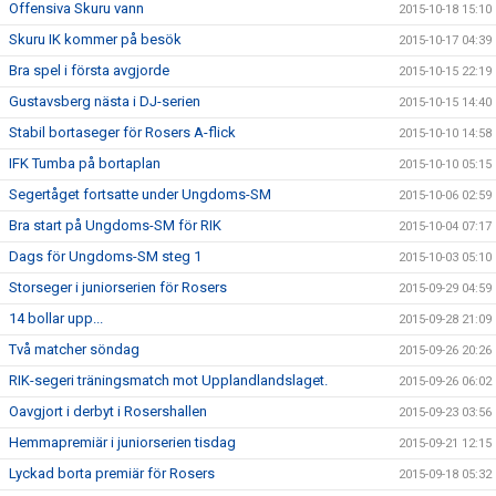
Offensiva Skuru vann
2015-10-18 15:10
Skuru IK kommer på besök
2015-10-17 04:39
Bra spel i första avgjorde
2015-10-15 22:19
Gustavsberg nästa i DJ-serien
2015-10-15 14:40
Stabil bortaseger för Rosers A-flick
2015-10-10 14:58
IFK Tumba på bortaplan
2015-10-10 05:15
Segertåget fortsatte under Ungdoms-SM
2015-10-06 02:59
Bra start på Ungdoms-SM för RIK
2015-10-04 07:17
Dags för Ungdoms-SM steg 1
2015-10-03 05:10
Storseger i juniorserien för Rosers
2015-09-29 04:59
14 bollar upp...
2015-09-28 21:09
Två matcher söndag
2015-09-26 20:26
RIK-segeri träningsmatch mot Upplandlandslaget.
2015-09-26 06:02
Oavgjort i derbyt i Rosershallen
2015-09-23 03:56
Hemmapremiär i juniorserien tisdag
2015-09-21 12:15
Lyckad borta premiär för Rosers
2015-09-18 05:32