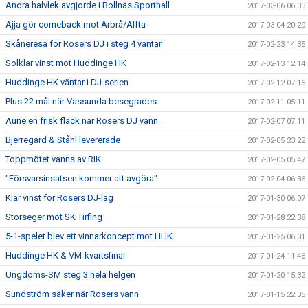
Andra halvlek avgjorde i Bollnäs Sporthall
2017-03-06 06:33
Ajja gör comeback mot Arbrå/Alfta
2017-03-04 20:29
Skåneresa för Rosers DJ i steg 4 väntar
2017-02-23 14:35
Solklar vinst mot Huddinge HK
2017-02-13 12:14
Huddinge HK väntar i DJ-serien
2017-02-12 07:16
Plus 22 mål när Vassunda besegrades
2017-02-11 05:11
Aune en frisk fläck när Rosers DJ vann
2017-02-07 07:11
Bjerregard & Ståhl levererade
2017-02-05 23:22
Toppmötet vanns av RIK
2017-02-05 05:47
"Försvarsinsatsen kommer att avgöra"
2017-02-04 06:36
Klar vinst för Rosers DJ-lag
2017-01-30 06:07
Storseger mot SK Tirfing
2017-01-28 22:38
5-1-spelet blev ett vinnarkoncept mot HHK
2017-01-25 06:31
Huddinge HK & VM-kvartsfinal
2017-01-24 11:46
Ungdoms-SM steg 3 hela helgen
2017-01-20 15:32
Sundström säker när Rosers vann
2017-01-15 22:35