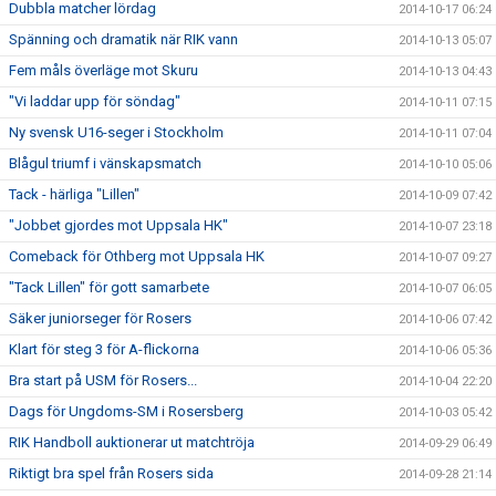
Dubbla matcher lördag
2014-10-17 06:24
Spänning och dramatik när RIK vann
2014-10-13 05:07
Fem måls överläge mot Skuru
2014-10-13 04:43
"Vi laddar upp för söndag"
2014-10-11 07:15
Ny svensk U16-seger i Stockholm
2014-10-11 07:04
Blågul triumf i vänskapsmatch
2014-10-10 05:06
Tack - härliga "Lillen"
2014-10-09 07:42
"Jobbet gjordes mot Uppsala HK"
2014-10-07 23:18
Comeback för Othberg mot Uppsala HK
2014-10-07 09:27
"Tack Lillen" för gott samarbete
2014-10-07 06:05
Säker juniorseger för Rosers
2014-10-06 07:42
Klart för steg 3 för A-flickorna
2014-10-06 05:36
Bra start på USM för Rosers...
2014-10-04 22:20
Dags för Ungdoms-SM i Rosersberg
2014-10-03 05:42
RIK Handboll auktionerar ut matchtröja
2014-09-29 06:49
Riktigt bra spel från Rosers sida
2014-09-28 21:14