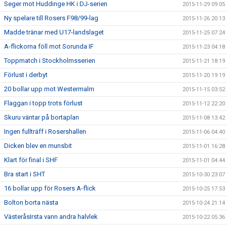
Seger mot Huddinge HK i DJ-serien
2015-11-29 09:05
Ny spelare till Rosers F98/99-lag
2015-11-26 20:13
Madde tränar med U17-landslaget
2015-11-25 07:24
A-flickorna föll mot Sorunda IF
2015-11-23 04:18
Toppmatch i Stockholmsserien
2015-11-21 18:19
Förlust i derbyt
2015-11-20 19:19
20 bollar upp mot Westermalm
2015-11-15 03:52
Flaggan i topp trots förlust
2015-11-12 22:20
Skuru väntar på bortaplan
2015-11-08 13:42
Ingen fullträff i Rosershallen
2015-11-06 04:40
Dicken blev en munsbit
2015-11-01 16:28
Klart för final i SHF
2015-11-01 04:44
Bra start i SHT
2015-10-30 23:07
16 bollar upp för Rosers A-flick
2015-10-25 17:53
Bolton borta nästa
2015-10-24 21:14
VästeråsIrsta vann andra halvlek
2015-10-22 05:36