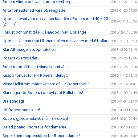
Rosers vände och vann mot Åkersberga!
2019-01-27 09:16
Alfta fortsätter att vara obesegrade.
2019-01-20 07:53
Uppsala övertygar och vinner klart över Rosers med 40 – 23
2019-01-10 05:34
(21–11)
Förlust och vinst då RIK Handboll var i Borlänge
2018-12-17 05:30
Uppsala var starkast i Rosershallen och vinner med 8 bollar.
2018-12-10 05:23
Klar Alftaseger i toppmatchen.
2018-12-02 21:19
Rosers övertygade!
2018-11-25 19:36
Rosers fortsätter att vinna i damtvåan
2018-11-23 05:18
Knapp förlust för HK Rosers i derbyt.
2018-11-17 08:13
Vilma Hellström matchvinnare då HK Rosers vann!
2018-11-14 04:41
Klar seger för Rosers i derbyt mot Bollstanäs!
2018-11-09 04:49
Bra söndag!
2018-11-04 21:13
HK Rosers vann klart!
2018-10-29 19:34
Rosers gjorde hela 50 mål i E4-derbyt!
2018-10-21 20:44
Delad poäng i Norrtälje för damerna
2018-10-15 17:27
Seger i hemmapremiären för Rosers damer!
2018-10-08 07:42