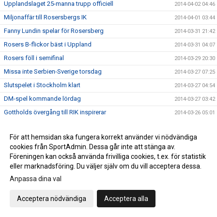
Upplandslaget 25-manna trupp officiell
2014-04-02 04:46
Miljonaffär till Rosersbergs IK
2014-04-01 03:44
Fanny Lundin spelar för Rosersberg
2014-03-31 21:42
Rosers B-flickor bäst i Uppland
2014-03-31 04:07
Rosers föll i semifinal
2014-03-29 20:30
Missa inte Serbien-Sverige torsdag
2014-03-27 07:25
Slutspelet i Stockholm klart
2014-03-27 04:54
DM-spel kommande lördag
2014-03-27 03:42
Gottholds övergång till RIK inspirerar
2014-03-26 05:01
Küller klar för Rosersbergs IK
2014-03-25 12:56
För att hemsidan ska fungera korrekt använder vi nödvändiga
Kristin tränar med Island
2014-03-24 08:57
cookies från SportAdmin. Dessa går inte att stänga av.
Ånyo mycket mål när RIK vann
2014-03-24 07:33
Föreningen kan också använda frivilliga cookies, t.ex. för statistik
eller marknadsföring. Du väljer själv om du vill acceptera dessa.
Hellström svarade för succé när RIK vann
2014-03-24 03:53
Anpassa dina val
"Sista grundseriematcherna söndag"
2014-03-23 04:54
Fullträff mot Skånela IF för Rosers-tjejer
2014-03-23 04:44
Acceptera nödvändiga
Acceptera alla
Rosersberg tar en hedrande tredje plats
2014-03-23 04:31