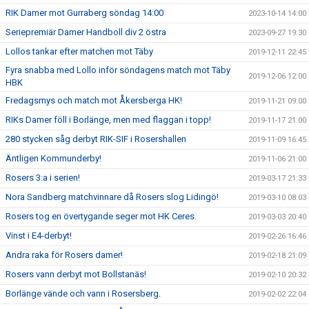
RIK Damer mot Gurraberg söndag 14:00
2023-10-14 14:00
Seriepremiär Damer Handboll div 2 östra
2023-09-27 19:30
Lollos tankar efter matchen mot Täby
2019-12-11 22:45
Fyra snabba med Lollo inför söndagens match mot Täby
2019-12-06 12:00
HBK
Fredagsmys och match mot Åkersberga HK!
2019-11-21 09:00
RIKs Damer föll i Borlänge, men med flaggan i topp!
2019-11-17 21:00
280 stycken såg derbyt RIK-SIF i Rosershallen
2019-11-09 16:45
Äntligen Kommunderby!
2019-11-06 21:00
Rosers 3:a i serien!
2019-03-17 21:33
Nora Sandberg matchvinnare då Rosers slog Lidingö!
2019-03-10 08:03
Rosers tog en övertygande seger mot HK Ceres.
2019-03-03 20:40
Vinst i E4-derbyt!
2019-02-26 16:46
Andra raka för Rosers damer!
2019-02-18 21:09
Rosers vann derbyt mot Bollstanäs!
2019-02-10 20:32
Borlänge vände och vann i Rosersberg.
2019-02-02 22:04