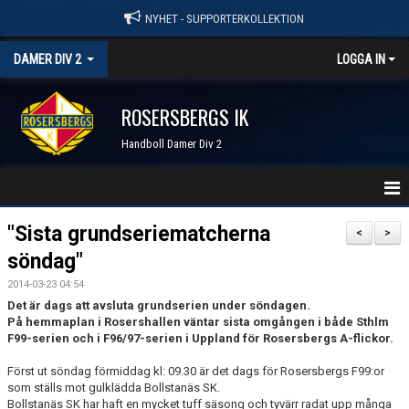
NYHET - SUPPORTERKOLLEKTION
DAMER DIV 2
LOGGA IN
ROSERSBERGS IK
Handboll Damer Div 2
STARTSIDA
"Sista grundseriematcherna
<
>
söndag"
NYHETER
2014-03-23 04:54
KALENDER
Det är dags att avsluta grundserien under söndagen.
På hemmaplan i Rosershallen väntar sista omgången i både Sthlm
F99-serien och i F96/97-serien i Uppland för Rosersbergs A-flickor.
TRUPPEN
Först ut söndag förmiddag kl: 09.30 är det dags för Rosersbergs F99:or
SERIER & RESULTAT
som ställs mot gulklädda Bollstanäs SK.
Bollstanäs SK har haft en mycket tuff säsong och tyvärr radat upp många