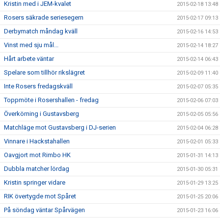
Kristin med i JEM-kvalet
2015-02-18 13:48
Rosers säkrade seriesegern
2015-02-17 09:13
Derbymatch måndag kväll
2015-02-16 14:53
Vinst med sju mål...
2015-02-14 18:27
Hårt arbete väntar
2015-02-14 06:43
Spelare som tillhör rikslägret
2015-02-09 11:40
Inte Rosers fredagskväll
2015-02-07 05:35
Toppmöte i Rosershallen - fredag
2015-02-06 07:03
Överkörning i Gustavsberg
2015-02-05 05:56
Matchläge mot Gustavsberg i DJ-serien
2015-02-04 06:28
Vinnare i Hackstahallen
2015-02-01 05:33
Oavgjort mot Rimbo HK
2015-01-31 14:13
Dubbla matcher lördag
2015-01-30 05:31
Kristin springer vidare
2015-01-29 13:25
RIK övertygde mot Spåret
2015-01-25 20:06
På söndag väntar Spårvägen
2015-01-23 16:06