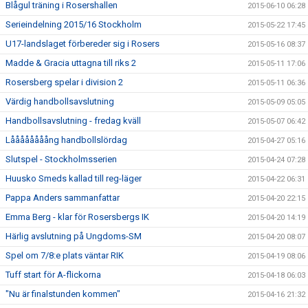
Blågul träning i Rosershallen
2015-06-10 06:28
Serieindelning 2015/16 Stockholm
2015-05-22 17:45
U17-landslaget förbereder sig i Rosers
2015-05-16 08:37
Madde & Gracia uttagna till riks 2
2015-05-11 17:06
Rosersberg spelar i division 2
2015-05-11 06:36
Värdig handbollsavslutning
2015-05-09 05:05
Handbollsavslutning - fredag kväll
2015-05-07 06:42
Låååååååång handbollslördag
2015-04-27 05:16
Slutspel - Stockholmsserien
2015-04-24 07:28
Huusko Smeds kallad till reg-läger
2015-04-22 06:31
Pappa Anders sammanfattar
2015-04-20 22:15
Emma Berg - klar för Rosersbergs IK
2015-04-20 14:19
Härlig avslutning på Ungdoms-SM
2015-04-20 08:07
Spel om 7/8:e plats väntar RIK
2015-04-19 08:06
Tuff start för A-flickorna
2015-04-18 06:03
"Nu är finalstunden kommen"
2015-04-16 21:32