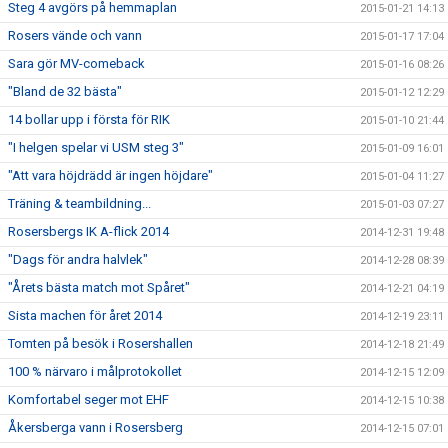
Steg 4 avgörs på hemmaplan
2015-01-21 14:13
Rosers vände och vann
2015-01-17 17:04
Sara gör MV-comeback
2015-01-16 08:26
"Bland de 32 bästa"
2015-01-12 12:29
14 bollar upp i första för RIK
2015-01-10 21:44
"I helgen spelar vi USM steg 3"
2015-01-09 16:01
"Att vara höjdrädd är ingen höjdare"
2015-01-04 11:27
Träning & teambildning...
2015-01-03 07:27
Rosersbergs IK A-flick 2014
2014-12-31 19:48
"Dags för andra halvlek"
2014-12-28 08:39
"Årets bästa match mot Spåret"
2014-12-21 04:19
Sista machen för året 2014
2014-12-19 23:11
Tomten på besök i Rosershallen
2014-12-18 21:49
100 % närvaro i målprotokollet
2014-12-15 12:09
Komfortabel seger mot EHF
2014-12-15 10:38
Åkersberga vann i Rosersberg
2014-12-15 07:01