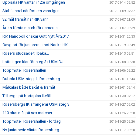
Uppsala HK väntar i 12:e omgången
2017-01-14 06:52
Stabilt spel när Rosers vann igen
2017-01-09 07:37
32 mål framåt när RIK vann
2017-01-07 21:09
Årets första match för damerna
2017-01-07 06:39
RIK Handboll önskar Gott Nytt År 2017
2016-12-31 20:33
Oavgjort för juniorerna mot Nacka HK
2016-12-19 09:49
Rosers studsade tillbaka...
2016-12-13 08:51
Lottningen klar för steg 3 i USM DJ
2016-12-08 09:38
Toppmöte i Rosershallen
2016-12-06 08:22
Dubbla USM-steg till Rosersberg
2016-12-01 10:44
Målkalas både bakåt & framåt
2016-12-01 08:14
Tillberga på bortaplan ikväll
2016-11-30 07:17
Rosersbergs IK arrangerar USM steg 3
2016-11-27 05:02
110 plus mål på sex matcher
2016-11-26 20:28
Toppmöte i Rosershallen - lördag
2016-11-25 08:26
Ny juniorserie väntar Rosersberg
2016-11-17 06:20