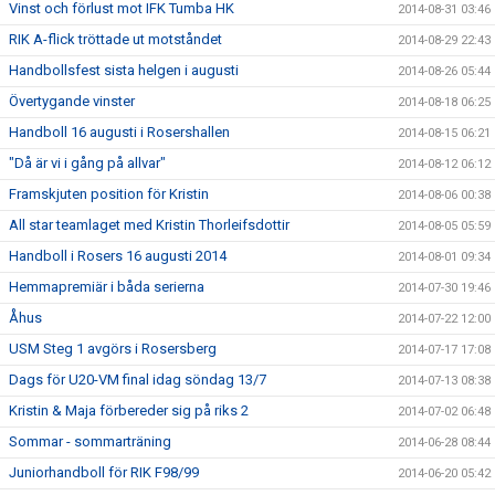
Vinst och förlust mot IFK Tumba HK
2014-08-31 03:46
RIK A-flick tröttade ut motståndet
2014-08-29 22:43
Handbollsfest sista helgen i augusti
2014-08-26 05:44
Övertygande vinster
2014-08-18 06:25
Handboll 16 augusti i Rosershallen
2014-08-15 06:21
"Då är vi i gång på allvar"
2014-08-12 06:12
Framskjuten position för Kristin
2014-08-06 00:38
All star teamlaget med Kristin Thorleifsdottir
2014-08-05 05:59
Handboll i Rosers 16 augusti 2014
2014-08-01 09:34
Hemmapremiär i båda serierna
2014-07-30 19:46
Åhus
2014-07-22 12:00
USM Steg 1 avgörs i Rosersberg
2014-07-17 17:08
Dags för U20-VM final idag söndag 13/7
2014-07-13 08:38
Kristin & Maja förbereder sig på riks 2
2014-07-02 06:48
Sommar - sommarträning
2014-06-28 08:44
Juniorhandboll för RIK F98/99
2014-06-20 05:42