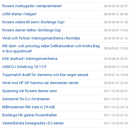
Rosers övertygade i seriepremiären!
2018-09-30 20:27
USM startar i helgen!
2018-09-21 06:00
Rosers vidare till semi i Borlänge Cup!
2018-09-09 07:30
Rosers damer deltar i Borlänge Cup
2018-09-07 19:02
Vinst och förlust i träningsmatcherna i Norrtälje
2018-09-03 21:10
RIK dam- och juniorlag säljer Delikatoasken och Kiviks Bag
2018-09-01 19:09
in Box äppelmust!
KSK starkast i träningsmatcherna
2018-08-26 20:01
USM DJ Göteborg 10-11/3
2018-03-14 16:03
Toppmatch ikväll för damerna och klar seger senast
2018-01-16 10:44
Vinst mot HF SIF hemma när damserien vände
2018-01-07 22:59
Spänning när Rosers damer vann
2017-10-30 05:47
Serievinst för DJ i höstserien
2017-10-25 11:51
Målmaskinen RIK öste in 29 mål
2017-10-22 23:14
Borlänge HK gästar Rosershallen
2017-10-22 07:25
VästeråsIrsta besegrades i DJ-serien
2017-10-20 05:24