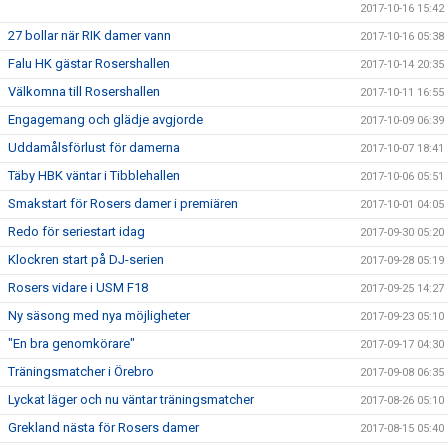
2017-10-16 15:42
27 bollar när RIK damer vann
2017-10-16 05:38
Falu HK gästar Rosershallen
2017-10-14 20:35
Välkomna till Rosershallen
2017-10-11 16:55
Engagemang och glädje avgjorde
2017-10-09 06:39
Uddamålsförlust för damerna
2017-10-07 18:41
Täby HBK väntar i Tibblehallen
2017-10-06 05:51
Smakstart för Rosers damer i premiären
2017-10-01 04:05
Redo för seriestart idag
2017-09-30 05:20
Klockren start på DJ-serien
2017-09-28 05:19
Rosers vidare i USM F18
2017-09-25 14:27
Ny säsong med nya möjligheter
2017-09-23 05:10
"En bra genomkörare"
2017-09-17 04:30
Träningsmatcher i Örebro
2017-09-08 06:35
Lyckat läger och nu väntar träningsmatcher
2017-08-26 05:10
Grekland nästa för Rosers damer
2017-08-15 05:40