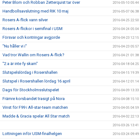
Peter Blom och Robban Zetterquist tar över
2016-05-10 05:44
Handbollsavslutning med RIK 10 maj
2016-05-07 06:38
Rosers A-flick vann silver
2016-04-25 22:50
Rosers A-flickor i semifinal i USM
2016-04-24 05:04
Försvar och kontringar avgjorde
2016-04-23 12:15
"Nu håller vi i"
2016-04-23 05:57
Vad tror Wallin om Rosers A-flick?
2016-04-21 01:38
"2:a är inte fy skam"
2016-04-18 04:25
Slutspelslördag i Rosershallen
2016-04-15 19:39
Slutspel i Rosershallen lördag 16 april
2016-04-12 01:14
Dags för Stockholmsslutspelet
2016-04-09 13:33
Främre korsbandet trasigt på Nora
2016-04-08 15:10
Vinst för F99 i All-star-team matchen
2016-04-05 04:59
Madde & Gracia spelar All Star match
2016-04-02 22:13
2016-03-26 13:41
Lottningen inför USM-finalhelgen
2016-03-24 09:49