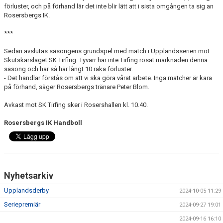
förluster, och på förhand lär det inte blir lätt att i sista omgången ta sig an
KONTAKT
Rosersbergs IK.
DOKUMENT
***
Sedan avslutas säsongens grundspel med match i Upplandsserien mot
BILDGALLERI
Skutskärslaget SK Tirfing. Tyvärr har inte Tirfing rosat marknaden denna
säsong och har så här långt 10 raka förluster.
MATCHER
- Det handlar förstås om att vi ska göra vårat arbete. Inga matcher är kara
på förhand, säger Rosersbergs tränare Peter Blom.
Avkast mot SK Tirfing sker i Rosershallen kl. 10.40.
Rosersbergs IK Handboll
Nyhetsarkiv
Upplandsderby
2024-10-05 11:29
Seriepremiär
2024-09-27 19:01
2024-09-16 16:10