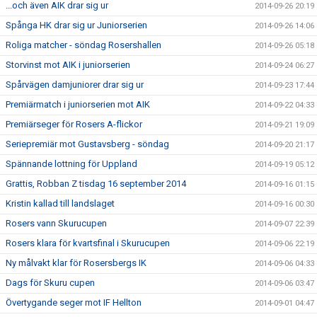
...och även AIK drar sig ur
2014-09-26 20:19
Spånga HK drar sig ur Juniorserien
2014-09-26 14:06
Roliga matcher - söndag Rosershallen
2014-09-26 05:18
Storvinst mot AIK i juniorserien
2014-09-24 06:27
Spårvägen damjuniorer drar sig ur
2014-09-23 17:44
Premiärmatch i juniorserien mot AIK
2014-09-22 04:33
Premiärseger för Rosers A-flickor
2014-09-21 19:09
Seriepremiär mot Gustavsberg - söndag
2014-09-20 21:17
Spännande lottning för Uppland
2014-09-19 05:12
Grattis, Robban Z tisdag 16 september 2014
2014-09-16 01:15
Kristin kallad till landslaget
2014-09-16 00:30
Rosers vann Skurucupen
2014-09-07 22:39
Rosers klara för kvartsfinal i Skurucupen
2014-09-06 22:19
Ny målvakt klar för Rosersbergs IK
2014-09-06 04:33
Dags för Skuru cupen
2014-09-06 03:47
Övertygande seger mot IF Hellton
2014-09-01 04:47