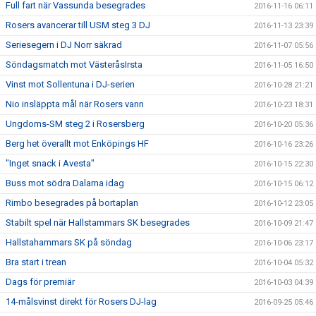
Full fart när Vassunda besegrades
2016-11-16 06:11
Rosers avancerar till USM steg 3 DJ
2016-11-13 23:39
Seriesegern i DJ Norr säkrad
2016-11-07 05:56
Söndagsmatch mot VästeråsIrsta
2016-11-05 16:50
Vinst mot Sollentuna i DJ-serien
2016-10-28 21:21
Nio insläppta mål när Rosers vann
2016-10-23 18:31
Ungdoms-SM steg 2 i Rosersberg
2016-10-20 05:36
Berg het överallt mot Enköpings HF
2016-10-16 23:26
"Inget snack i Avesta"
2016-10-15 22:30
Buss mot södra Dalarna idag
2016-10-15 06:12
Rimbo besegrades på bortaplan
2016-10-12 23:05
Stabilt spel när Hallstammars SK besegrades
2016-10-09 21:47
Hallstahammars SK på söndag
2016-10-06 23:17
Bra start i trean
2016-10-04 05:32
Dags för premiär
2016-10-03 04:39
14-målsvinst direkt för Rosers DJ-lag
2016-09-25 05:46