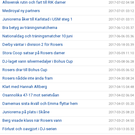
Allsvensk rutin och fart till RIK damer
2017-07-02 04:58
Mediroyal ny partners
2017-07-01 03:12
Juniorerna åker till Karlstad i USM steg 1
2017-07-01 03:11
Bra betyg av träningsmatcherna
2017-06-12 05:37
Nationaldag och träningsmatcher 10 juni
2017-06-06 05:36
Derby väntar i division 2 för Rosers
2017-05-18 05:39
Stora Coop satsar på Rosers damer
2017-05-09 11:10
DJ-laget vann silvermedaljer i Bohus Cup
2017-05-08 06:28
Rosers drar till Bohus Cup
2017-05-05 06:52
Rosers nådde inte ända fram
2017-04-30 08:24
Klart med Hannah Altberg
2017-04-15 04:48
Osannolika 47-17 mot serietvåan
2017-04-02 06:04
Damernas sista ikväll och Emma flyttar hem
2017-04-01 05:20
Juniorerna på plats i Skåne
2017-03-25 08:23
Berg visade klass när Rosers vann
2017-03-21 04:50
Förlust och oavgjort i DJ-serien
2017-03-13 05:32