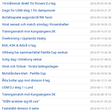
14-målsvinst direkt för Rosers DJ-lag
2016-09-25 05:46
Dags för USM steg 1 för damjuniorer
2016-09-23 21:37
Anfallsspelet avgjorde till RIK favör
2016-09-19 06:38
Vinst senast och match söndag i Rosershallen
2016-09-18 05:13
Träningsmatch mot Kungsängens SK
2016-09-15 07:07
Överkörning i Upplands Väsby
2016-09-13 06:50
BSK, KSK & Arbrå U-lag
2016-09-10 05:29
Othberg har sammanfattat Partille Cup veckan
2016-07-10 06:30
Solig dag i Göteborg väntar
2016-07-07 08:02
Vinst och förlust - första tävlingsdagen
2016-07-06 08:32
Motståndare klart - Partille Cup
2016-06-18 05:34
Åtta bollar upp mot division II-lag
2016-06-12 21:49
USM DJ steg 1 i Lund
2016-06-11 17:50
Träningsmatch mot Kungsängens SK
2016-05-28 18:10
"Ståhl ansluter sig till oss"
2016-05-21 05:23
Fastställd division 3-serie
2016-05-19 15:17