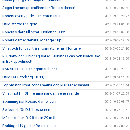
Seger i hemmapremiären för Rosers damer!
2018-10-08 07:42
Rosers övertygade i seriepremiären!
2018-09-30 20:27
USM startar i helgen!
2018-09-21 06:00
Rosers vidare till semi i Borlänge Cup!
2018-09-09 07:30
Rosers damer deltar i Borlänge Cup
2018-09-07 19:02
Vinst och förlust i träningsmatcherna i Norrtälje
2018-09-03 21:10
RIK dam- och juniorlag säljer Delikatoasken och Kiviks Bag
2018-09-01 19:09
in Box äppelmust!
KSK starkast i träningsmatcherna
2018-08-26 20:01
USM DJ Göteborg 10-11/3
2018-03-14 16:03
Toppmatch ikväll för damerna och klar seger senast
2018-01-16 10:44
Vinst mot HF SIF hemma när damserien vände
2018-01-07 22:59
Spänning när Rosers damer vann
2017-10-30 05:47
Serievinst för DJ i höstserien
2017-10-25 11:51
Målmaskinen RIK öste in 29 mål
2017-10-22 23:14
Borlänge HK gästar Rosershallen
2017-10-22 07:25