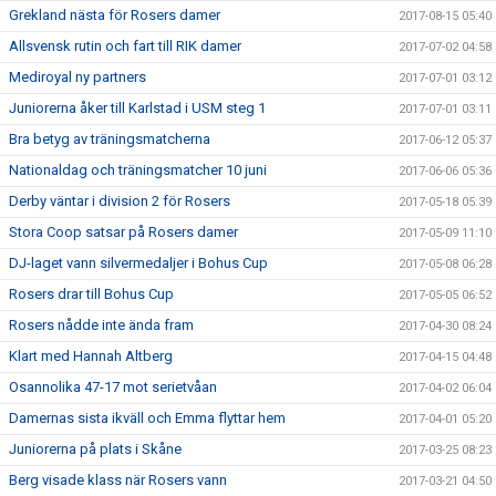
Grekland nästa för Rosers damer
2017-08-15 05:40
Allsvensk rutin och fart till RIK damer
2017-07-02 04:58
Mediroyal ny partners
2017-07-01 03:12
Juniorerna åker till Karlstad i USM steg 1
2017-07-01 03:11
Bra betyg av träningsmatcherna
2017-06-12 05:37
Nationaldag och träningsmatcher 10 juni
2017-06-06 05:36
Derby väntar i division 2 för Rosers
2017-05-18 05:39
Stora Coop satsar på Rosers damer
2017-05-09 11:10
DJ-laget vann silvermedaljer i Bohus Cup
2017-05-08 06:28
Rosers drar till Bohus Cup
2017-05-05 06:52
Rosers nådde inte ända fram
2017-04-30 08:24
Klart med Hannah Altberg
2017-04-15 04:48
Osannolika 47-17 mot serietvåan
2017-04-02 06:04
Damernas sista ikväll och Emma flyttar hem
2017-04-01 05:20
Juniorerna på plats i Skåne
2017-03-25 08:23
Berg visade klass när Rosers vann
2017-03-21 04:50