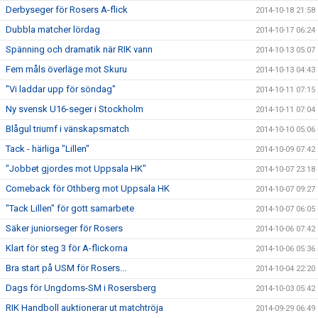
Derbyseger för Rosers A-flick
2014-10-18 21:58
Dubbla matcher lördag
2014-10-17 06:24
Spänning och dramatik när RIK vann
2014-10-13 05:07
Fem måls överläge mot Skuru
2014-10-13 04:43
"Vi laddar upp för söndag"
2014-10-11 07:15
Ny svensk U16-seger i Stockholm
2014-10-11 07:04
Blågul triumf i vänskapsmatch
2014-10-10 05:06
Tack - härliga "Lillen"
2014-10-09 07:42
"Jobbet gjordes mot Uppsala HK"
2014-10-07 23:18
Comeback för Othberg mot Uppsala HK
2014-10-07 09:27
"Tack Lillen" för gott samarbete
2014-10-07 06:05
Säker juniorseger för Rosers
2014-10-06 07:42
Klart för steg 3 för A-flickorna
2014-10-06 05:36
Bra start på USM för Rosers...
2014-10-04 22:20
Dags för Ungdoms-SM i Rosersberg
2014-10-03 05:42
RIK Handboll auktionerar ut matchtröja
2014-09-29 06:49