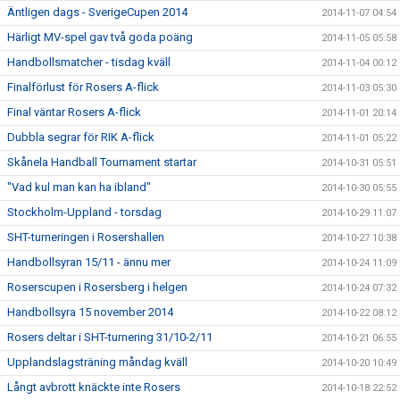
Äntligen dags - SverigeCupen 2014
2014-11-07 04:54
Härligt MV-spel gav två goda poäng
2014-11-05 05:58
Handbollsmatcher - tisdag kväll
2014-11-04 00:12
Finalförlust för Rosers A-flick
2014-11-03 05:30
Final väntar Rosers A-flick
2014-11-01 20:14
Dubbla segrar för RIK A-flick
2014-11-01 05:22
Skånela Handball Tournament startar
2014-10-31 05:51
"Vad kul man kan ha ibland"
2014-10-30 05:55
Stockholm-Uppland - torsdag
2014-10-29 11:07
SHT-turneringen i Rosershallen
2014-10-27 10:38
Handbollsyran 15/11 - ännu mer
2014-10-24 11:09
Roserscupen i Rosersberg i helgen
2014-10-24 07:32
Handbollsyra 15 november 2014
2014-10-22 08:12
Rosers deltar i SHT-turnering 31/10-2/11
2014-10-21 06:55
Upplandslagsträning måndag kväll
2014-10-20 10:49
Långt avbrott knäckte inte Rosers
2014-10-18 22:52