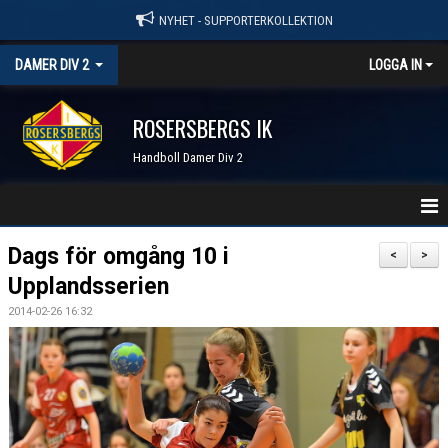
NYHET - SUPPORTERKOLLEKTION
DAMER DIV 2
LOGGA IN
ROSERSBERGS IK
Handboll Damer Div 2
STARTSIDA
Dags för omgång 10 i
<
>
Upplandsserien
NYHETER
2014-02-26 16:32
KALENDER
TRUPPEN
SERIER & RESULTAT