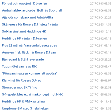
Förlust och oavgjort i DJ-serien
2017-03-13 05:32
Andra halvlek avgjorde i Bollnäs Sporthall
2017-03-06 06:33
Ajja gör comeback mot Arbrå/Alfta
2017-03-04 20:29
Skåneresa för Rosers DJ i steg 4 väntar
2017-02-23 14:35
Solklar vinst mot Huddinge HK
2017-02-13 12:14
Huddinge HK väntar i DJ-serien
2017-02-12 07:16
Plus 22 mål när Vassunda besegrades
2017-02-11 05:11
Aune en frisk fläck när Rosers DJ vann
2017-02-07 07:11
Bjerregard & Ståhl levererade
2017-02-05 23:22
Toppmötet vanns av RIK
2017-02-05 05:47
"Försvarsinsatsen kommer att avgöra"
2017-02-04 06:36
Klar vinst för Rosers DJ-lag
2017-01-30 06:07
Storseger mot SK Tirfing
2017-01-28 22:38
5-1-spelet blev ett vinnarkoncept mot HHK
2017-01-25 06:31
Huddinge HK & VM-kvartsfinal
2017-01-24 11:46
Ungdoms-SM steg 3 hela helgen
2017-01-20 15:32