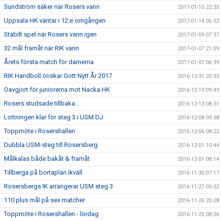
Sundström säker när Rosers vann
2017-01-15 22:35
Uppsala HK väntar i 12:e omgången
2017-01-14 06:52
Stabilt spel när Rosers vann igen
2017-01-09 07:37
32 mål framåt när RIK vann
2017-01-07 21:09
Årets första match för damerna
2017-01-07 06:39
RIK Handboll önskar Gott Nytt År 2017
2016-12-31 20:33
Oavgjort för juniorerna mot Nacka HK
2016-12-19 09:49
Rosers studsade tillbaka...
2016-12-13 08:51
Lottningen klar för steg 3 i USM DJ
2016-12-08 09:38
Toppmöte i Rosershallen
2016-12-06 08:22
Dubbla USM-steg till Rosersberg
2016-12-01 10:44
Målkalas både bakåt & framåt
2016-12-01 08:14
Tillberga på bortaplan ikväll
2016-11-30 07:17
Rosersbergs IK arrangerar USM steg 3
2016-11-27 05:02
110 plus mål på sex matcher
2016-11-26 20:28
Toppmöte i Rosershallen - lördag
2016-11-25 08:26