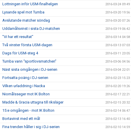
Lottningen inför USM-finalhelgen
2016-03-24 09:49
Lysande spel mot Tumba
2016-03-20 19:56
Avslutande matcher söndag
2016-03-20 07:26
Uddamålsvinst i sista DJ-matchen
2016-03-19 06:42
"Vi har ett resultat"
2016-03-14 04:58
Två vinster första USM-dagen
2016-03-13 07:03
Dags för USM-steg 4
2016-03-11 23:05
Tumba vann “sportlovsmatchen”
2016-03-06 04:56
Näst sista omgången i DJ-serien
2016-03-04 22:01
Fortsatta poäng i DJ-serien
2016-02-23 15:23
Vilken urladdning i Nacka
2016-02-20 19:26
Niomålsseger mot IK Bolton
2016-02-17 22:21
Madde & Gracia uttagna till riksläger
2016-02-15 20:32
15:e omgången - mot IK Bolton
2016-02-14 06:47
Bortavinst med ett mål
2016-02-13 16:40
Fina trenden håller i sig i DJ-serien
2016-02-10 14:59