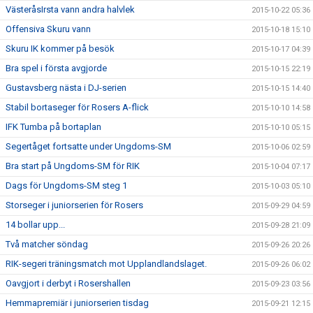
VästeråsIrsta vann andra halvlek
2015-10-22 05:36
Offensiva Skuru vann
2015-10-18 15:10
Skuru IK kommer på besök
2015-10-17 04:39
Bra spel i första avgjorde
2015-10-15 22:19
Gustavsberg nästa i DJ-serien
2015-10-15 14:40
Stabil bortaseger för Rosers A-flick
2015-10-10 14:58
IFK Tumba på bortaplan
2015-10-10 05:15
Segertåget fortsatte under Ungdoms-SM
2015-10-06 02:59
Bra start på Ungdoms-SM för RIK
2015-10-04 07:17
Dags för Ungdoms-SM steg 1
2015-10-03 05:10
Storseger i juniorserien för Rosers
2015-09-29 04:59
14 bollar upp...
2015-09-28 21:09
Två matcher söndag
2015-09-26 20:26
RIK-segeri träningsmatch mot Upplandlandslaget.
2015-09-26 06:02
Oavgjort i derbyt i Rosershallen
2015-09-23 03:56
Hemmapremiär i juniorserien tisdag
2015-09-21 12:15