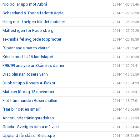
Nio bollar upp mot Arbrå
2014-11-30 05:46
Schaerlund & Thorleifsdottir ägde
2014-11-29 06:20
Häng me - i helgen blir det matcher
2014-11-28 06:30
Målfest igen för Rosersberg
2014-11-27 09:20
Tekniska fel avgjorde toppmötet
2014-11-23 18:30
"Spännande match väntar"
2014-11-21 09:42
Kristin med i U16-landslaget
2014-11-20 10:30
F98/99 analyserar Skånelas damer
2014-11-20 09:41
Disciplin när Rosers vann
2014-11-16 05:59
Dubbelt upp Rosers A-flickor
2014-11-16 04:29
Matcher lördag 15 november
2014-11-14 08:41
Fint främmande i Rosershallen
2014-11-13 07:01
"Här blir det en smäll"
2014-11-12 06:00
Annorlunda träningsredskap
2014-11-10 21:39
Gracia - Sveriges bästa målvakt
2014-11-10 04:46
Uppland får slåss i B-slutspel
2014-11-08 21:09