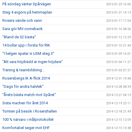
På söndag väntar Spårvägen
2015-01-23 16:06
Steg 4 avgörs på hemmaplan
2015-01-21 14:13
Rosers vände och vann
2015-01-17 17:04
Sara gör MV-comeback
2015-01-16 08:26
"Bland de 32 bästa"
2015-01-12 12:29
14 bollar upp i första för RIK
2015-01-10 21:44
"I helgen spelar vi USM steg 3"
2015-01-09 16:01
"Att vara höjdrädd är ingen höjdare"
2015-01-04 11:27
Träning & teambildning...
2015-01-03 07:27
Rosersbergs IK A-flick 2014
2014-12-31 19:48
"Dags för andra halvlek"
2014-12-28 08:39
"Årets bästa match mot Spåret"
2014-12-21 04:19
Sista machen för året 2014
2014-12-19 23:11
Tomten på besök i Rosershallen
2014-12-18 21:49
100 % närvaro i målprotokollet
2014-12-15 12:09
Komfortabel seger mot EHF
2014-12-15 10:38