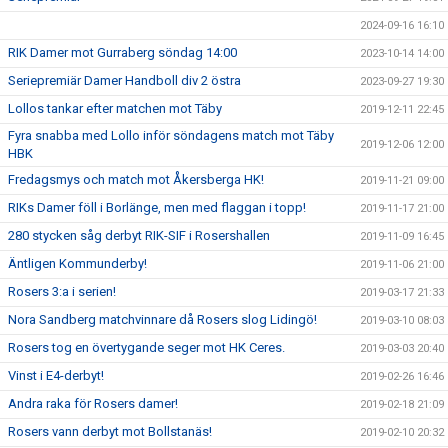
2024-09-16 16:10
RIK Damer mot Gurraberg söndag 14:00
2023-10-14 14:00
Seriepremiär Damer Handboll div 2 östra
2023-09-27 19:30
Lollos tankar efter matchen mot Täby
2019-12-11 22:45
Fyra snabba med Lollo inför söndagens match mot Täby
2019-12-06 12:00
HBK
Fredagsmys och match mot Åkersberga HK!
2019-11-21 09:00
RIKs Damer föll i Borlänge, men med flaggan i topp!
2019-11-17 21:00
280 stycken såg derbyt RIK-SIF i Rosershallen
2019-11-09 16:45
Äntligen Kommunderby!
2019-11-06 21:00
Rosers 3:a i serien!
2019-03-17 21:33
Nora Sandberg matchvinnare då Rosers slog Lidingö!
2019-03-10 08:03
Rosers tog en övertygande seger mot HK Ceres.
2019-03-03 20:40
Vinst i E4-derbyt!
2019-02-26 16:46
Andra raka för Rosers damer!
2019-02-18 21:09
Rosers vann derbyt mot Bollstanäs!
2019-02-10 20:32