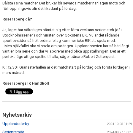
Bålsta i sina matcher. Det brukar bli sevärda matcher när lagen möts och
förhoppningsvis blir det likadant på lördag.
Rosersberg då?
Ja, laget har säkerligen hämtat sig efter förra veckans seriematch (då i
Stockholmsserien) och vinsten över Gökstens BK. Nu är det rådande
sportlovstider så helt ordinarie lag kommer icke RIK att spela med.
- Men självfallet ska vi spela om poängen. Upplandsserien har så här långt
varit en bra serie och där vi laborerar med olika uppställningen. Det är ett
perfekt läge att ge speltid till alla, säger tränare Robert Zetterquist.
Kl: 12.30 i Gransäterhallen är det matchstart på lördag och första lördagen i
mars månad.
Rosersbergs IK Handboll
Nyhetsarkiv
Upplandsderby
2024-10-05 11:29
Seriepremiär
2024-09-27 19:01