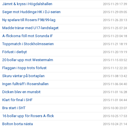
Jämnt & kryss i Högdalshallen
2015-11-29 17:39
Seger mot Huddinge HK i DJ-serien
2015-11-29 09:05
Ny spelare till Rosers F98/99-lag
2015-11-26 20:13
Madde tränar med U17-landslaget
2015-11-25 07:24
A-flickorna föll mot Sorunda IF
2015-11-23 04:18
Toppmatch i Stockholmsserien
2015-11-21 18:19
Förlust i derbyt
2015-11-20 19:19
20 bollar upp mot Westermalm
2015-11-15 03:52
Flaggan i topp trots förlust
2015-11-12 22:20
Skuru väntar på bortaplan
2015-11-08 13:42
Ingen fullträff i Rosershallen
2015-11-06 04:40
Dicken blev en munsbit
2015-11-01 16:28
Klart för final i SHF
2015-11-01 04:44
Bra start i SHT
2015-10-30 23:07
16 bollar upp för Rosers A-flick
2015-10-25 17:53
Bolton borta nästa
2015-10-24 21:14