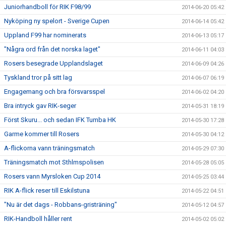
Juniorhandboll för RIK F98/99
2014-06-20 05:42
Nyköping ny spelort - Sverige Cupen
2014-06-14 05:42
Uppland F99 har nominerats
2014-06-13 05:17
"Några ord från det norska laget"
2014-06-11 04:03
Rosers besegrade Upplandslaget
2014-06-09 04:26
Tyskland tror på sitt lag
2014-06-07 06:19
Engagemang och bra försvarsspel
2014-06-02 04:20
Bra intryck gav RIK-seger
2014-05-31 18:19
Först Skuru... och sedan IFK Tumba HK
2014-05-30 17:28
Garme kommer till Rosers
2014-05-30 04:12
A-flickorna vann träningsmatch
2014-05-29 07:30
Träningsmatch mot Sthlmspolisen
2014-05-28 05:05
Rosers vann Myrsloken Cup 2014
2014-05-25 03:44
RIK A-flick reser till Eskilstuna
2014-05-22 04:51
"Nu är det dags - Robbans-gristräning"
2014-05-12 04:57
RIK-Handboll håller rent
2014-05-02 05:02