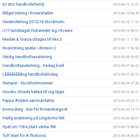
En stor handbollsfamilj
2015-06-12 15:41
Blågul träning i Rosershallen
2015-06-10 06:28
Serieindelning 2015/16 Stockholm
2015-05-22 17:45
U17-landslaget förbereder sig i Rosers
2015-05-16 08:37
Madde & Gracia uttagna till riks 2
2015-05-11 17:06
Rosersberg spelar i division 2
2015-05-11 06:36
Värdig handbollsavslutning
2015-05-09 05:05
Handbollsavslutning - fredag kväll
2015-05-07 06:42
Låååååååång handbollslördag
2015-04-27 05:16
Slutspel - Stockholmsserien
2015-04-24 07:28
Huusko Smeds kallad till reg-läger
2015-04-22 06:31
Pappa Anders sammanfattar
2015-04-20 22:15
Emma Berg - klar för Rosersbergs IK
2015-04-20 14:19
Härlig avslutning på Ungdoms-SM
2015-04-20 08:07
Spel om 7/8:e plats väntar RIK
2015-04-19 08:06
Tuff start för A-flickorna
2015-04-18 06:03