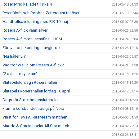
Rosers-trio kallade till riks 4
2016-05-18 04:33
Peter Blom och Robban Zetterquist tar över
2016-05-10 05:44
Handbollsavslutning med RIK 10 maj
2016-05-07 06:38
Rosers A-flick vann silver
2016-04-25 22:50
Rosers A-flickor i semifinal i USM
2016-04-24 05:04
Försvar och kontringar avgjorde
2016-04-23 12:15
"Nu håller vi i"
2016-04-23 05:57
Vad tror Wallin om Rosers A-flick?
2016-04-21 01:38
"2:a är inte fy skam"
2016-04-18 04:25
Slutspelslördag i Rosershallen
2016-04-15 19:39
Slutspel i Rosershallen lördag 16 april
2016-04-12 01:14
Dags för Stockholmsslutspelet
2016-04-09 13:33
Främre korsbandet trasigt på Nora
2016-04-08 15:10
Vinst för F99 i All-star-team matchen
2016-04-05 04:59
Madde & Gracia spelar All Star match
2016-04-02 22:13
2016-03-26 13:41