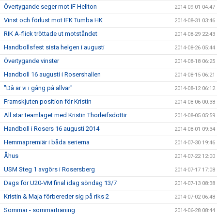
Övertygande seger mot IF Hellton
2014-09-01 04:47
Vinst och förlust mot IFK Tumba HK
2014-08-31 03:46
RIK A-flick tröttade ut motståndet
2014-08-29 22:43
Handbollsfest sista helgen i augusti
2014-08-26 05:44
Övertygande vinster
2014-08-18 06:25
Handboll 16 augusti i Rosershallen
2014-08-15 06:21
"Då är vi i gång på allvar"
2014-08-12 06:12
Framskjuten position för Kristin
2014-08-06 00:38
All star teamlaget med Kristin Thorleifsdottir
2014-08-05 05:59
Handboll i Rosers 16 augusti 2014
2014-08-01 09:34
Hemmapremiär i båda serierna
2014-07-30 19:46
Åhus
2014-07-22 12:00
USM Steg 1 avgörs i Rosersberg
2014-07-17 17:08
Dags för U20-VM final idag söndag 13/7
2014-07-13 08:38
Kristin & Maja förbereder sig på riks 2
2014-07-02 06:48
Sommar - sommarträning
2014-06-28 08:44