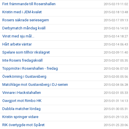
Fint främmande till Rosershallen
2015-02-19 11:02
Kristin med i JEM-kvalet
2015-02-18 13:48
Rosers säkrade seriesegern
2015-02-17 09:13
Derbymatch måndag kväll
2015-02-16 14:53
Vinst med sju mål...
2015-02-14 18:27
Hårt arbete väntar
2015-02-14 06:43
Spelare som tillhör rikslägret
2015-02-09 11:40
Inte Rosers fredagskväll
2015-02-07 05:35
Toppmöte i Rosershallen - fredag
2015-02-06 07:03
Överkörning i Gustavsberg
2015-02-05 05:56
Matchläge mot Gustavsberg i DJ-serien
2015-02-04 06:28
Vinnare i Hackstahallen
2015-02-01 05:33
Oavgjort mot Rimbo HK
2015-01-31 14:13
Dubbla matcher lördag
2015-01-30 05:31
Kristin springer vidare
2015-01-29 13:25
RIK övertygde mot Spåret
2015-01-25 20:06