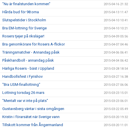
"Nu är finalstunden kommen"
2015-04-16 21:32
Hårda bud för 98:orna
2015-04-13 11:47
Slutspelstider i Stockholm
2015-04-10 10:41
Bra EM-lottning för Sverige
2015-04-10 10:21
Rosers tjejer på riksläger!
2015-04-09 05:56
Bra genomkörare för Rosers A-flickor
2015-04-07 04:46
Träningsmatcher - Annandag påsk
2015-04-06 06:41
Påskhandboll - annandag påsk
2015-04-04 06:42
Härliga Rosers - bäst i Uppland
2015-03-28 18:54
Handbollsfest i Fyrishov
2015-03-27 16:38
"Bra USM-finallottning"
2015-03-27 06:06
Lottning torsdag 26 mars
2015-03-23 15:01
"Mentalt var vi inte på plats"
2015-03-23 06:01
Gustavsberg väntar i sista omgången
2015-03-22 05:49
Kristin i förarsätet när Sverige vann
2015-03-20 19:32
Tillskott kommer från Ångermanland
2015-03-20 11:01