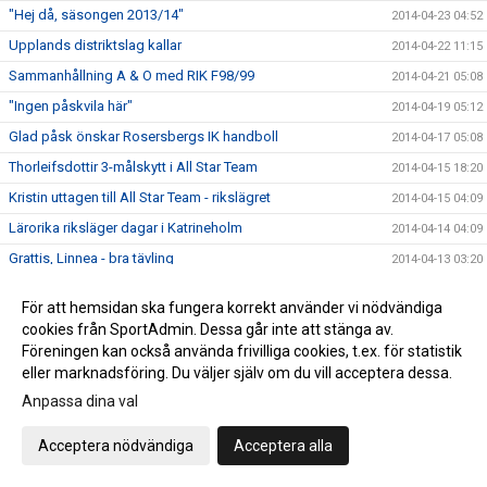
"Hej då, säsongen 2013/14"
2014-04-23 04:52
Upplands distriktslag kallar
2014-04-22 11:15
Sammanhållning A & O med RIK F98/99
2014-04-21 05:08
"Ingen påskvila här"
2014-04-19 05:12
Glad påsk önskar Rosersbergs IK handboll
2014-04-17 05:08
Thorleifsdottir 3-målskytt i All Star Team
2014-04-15 18:20
Kristin uttagen till All Star Team - rikslägret
2014-04-15 04:09
Lärorika riksläger dagar i Katrineholm
2014-04-14 04:09
Grattis, Linnea - bra tävling
2014-04-13 03:20
Dags för riksläger i Katrineholm
2014-04-11 04:50
För att hemsidan ska fungera korrekt använder vi nödvändiga
Robban Z pratar i Karlavagnen - tisdag kväll
2014-04-08 20:21
cookies från SportAdmin. Dessa går inte att stänga av.
"Oerhört stolt som ledare"
Föreningen kan också använda frivilliga cookies, t.ex. för statistik
2014-04-07 03:42
eller marknadsföring. Du väljer själv om du vill acceptera dessa.
"Bäst i Stockholm - Igen"
2014-04-07 03:28
Anpassa dina val
4:e finalen sedan år 2000 för Rosers handboll
2014-04-06 06:03
Finalschemat med Rosers F99 6 april 2014
2014-04-06 03:56
Acceptera nödvändiga
Acceptera alla
Rosers F99-lag i final - söndag
2014-04-05 22:52