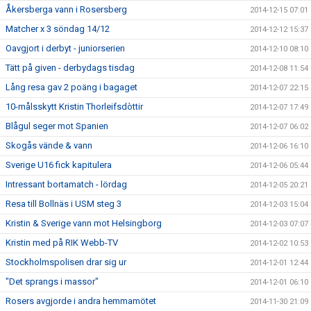
Åkersberga vann i Rosersberg
2014-12-15 07:01
Matcher x 3 söndag 14/12
2014-12-12 15:37
Oavgjort i derbyt - juniorserien
2014-12-10 08:10
Tätt på given - derbydags tisdag
2014-12-08 11:54
Lång resa gav 2 poäng i bagaget
2014-12-07 22:15
10-målsskytt Kristin Thorleifsdòttir
2014-12-07 17:49
Blågul seger mot Spanien
2014-12-07 06:02
Skogås vände & vann
2014-12-06 16:10
Sverige U16 fick kapitulera
2014-12-06 05:44
Intressant bortamatch - lördag
2014-12-05 20:21
Resa till Bollnäs i USM steg 3
2014-12-03 15:04
Kristin & Sverige vann mot Helsingborg
2014-12-03 07:07
Kristin med på RIK Webb-TV
2014-12-02 10:53
Stockholmspolisen drar sig ur
2014-12-01 12:44
"Det sprangs i massor"
2014-12-01 06:10
Rosers avgjorde i andra hemmamötet
2014-11-30 21:09