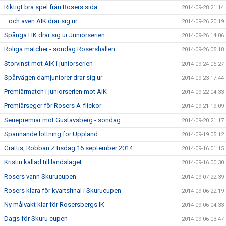
Riktigt bra spel från Rosers sida
2014-09-28 21:14
...och även AIK drar sig ur
2014-09-26 20:19
Spånga HK drar sig ur Juniorserien
2014-09-26 14:06
Roliga matcher - söndag Rosershallen
2014-09-26 05:18
Storvinst mot AIK i juniorserien
2014-09-24 06:27
Spårvägen damjuniorer drar sig ur
2014-09-23 17:44
Premiärmatch i juniorserien mot AIK
2014-09-22 04:33
Premiärseger för Rosers A-flickor
2014-09-21 19:09
Seriepremiär mot Gustavsberg - söndag
2014-09-20 21:17
Spännande lottning för Uppland
2014-09-19 05:12
Grattis, Robban Z tisdag 16 september 2014
2014-09-16 01:15
Kristin kallad till landslaget
2014-09-16 00:30
Rosers vann Skurucupen
2014-09-07 22:39
Rosers klara för kvartsfinal i Skurucupen
2014-09-06 22:19
Ny målvakt klar för Rosersbergs IK
2014-09-06 04:33
Dags för Skuru cupen
2014-09-06 03:47