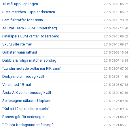
13 mål upp i epilogen
2015-03-20 05:52
Sista matchen i Upplandsserien
2015-03-19 06:57
Fem fullträffar för Kristin
2015-03-18 23:39
All Star Team - USM i Rosersberg
2015-03-17 11:20
Finalspel i USM väntar Rosersberg
2015-03-16 09:02
Skuru ville lite mer
2015-03-10 09:27
Göksten vann rättvist
2015-03-08 15:34
Dubbla & roliga matcher söndag
2015-03-07 16:15
"Lundin motade bollar när RIK vann"
2015-03-07 07:00
Derby-match fredag kväll
2015-03-06 11:10
Vinst med 19 mål
2015-03-05 07:53
Årsta AIK väntar onsdag kväll
2015-03-04 07:16
Seriesegern säkrad i Uppland
2015-02-23 09:55
"Kul att få se de äldre spela"
2015-02-23 09:05
Rosers går för serieseger
2015-02-21 05:47
" En bra fredagsunderhållning"
2015-02-21 05:21