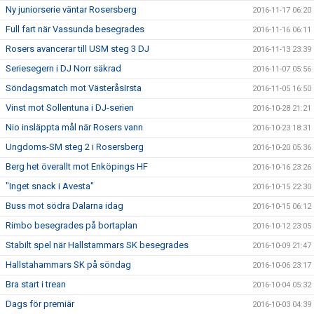
Ny juniorserie väntar Rosersberg
2016-11-17 06:20
Full fart när Vassunda besegrades
2016-11-16 06:11
Rosers avancerar till USM steg 3 DJ
2016-11-13 23:39
Seriesegern i DJ Norr säkrad
2016-11-07 05:56
Söndagsmatch mot VästeråsIrsta
2016-11-05 16:50
Vinst mot Sollentuna i DJ-serien
2016-10-28 21:21
Nio insläppta mål när Rosers vann
2016-10-23 18:31
Ungdoms-SM steg 2 i Rosersberg
2016-10-20 05:36
Berg het överallt mot Enköpings HF
2016-10-16 23:26
"Inget snack i Avesta"
2016-10-15 22:30
Buss mot södra Dalarna idag
2016-10-15 06:12
Rimbo besegrades på bortaplan
2016-10-12 23:05
Stabilt spel när Hallstammars SK besegrades
2016-10-09 21:47
Hallstahammars SK på söndag
2016-10-06 23:17
Bra start i trean
2016-10-04 05:32
Dags för premiär
2016-10-03 04:39