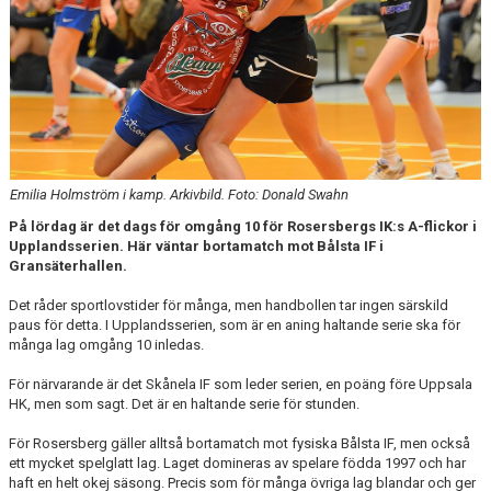
KONTAKT
DOKUMENT
BILDGALLERI
MATCHER
Emilia Holmström i kamp. Arkivbild. Foto: Donald Swahn
På lördag är det dags för omgång 10 för Rosersbergs IK:s A-flickor i
Upplandsserien. Här väntar bortamatch mot Bålsta IF i
Gransäterhallen.
Det råder sportlovstider för många, men handbollen tar ingen särskild
paus för detta. I Upplandsserien, som är en aning haltande serie ska för
många lag omgång 10 inledas.
För närvarande är det Skånela IF som leder serien, en poäng före Uppsala
HK, men som sagt. Det är en haltande serie för stunden.
För Rosersberg gäller alltså bortamatch mot fysiska Bålsta IF, men också
ett mycket spelglatt lag. Laget domineras av spelare födda 1997 och har
haft en helt okej säsong. Precis som för många övriga lag blandar och ger