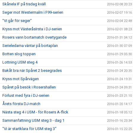
Skånela IF på tisdag kväll
2016-02-08 20:23
Seger mot Westermalm i F99-serien
2016-02-07 19:16
"Vi går för seger"
2016-02-04 22:48
Kryss mot VästeråsIrsta i DJ-serien
2016-02-01 08:23
Rosers vann bortamatch övertygande
2016-01-31 04:12
Serieledarna väntar på bortaplan
2016-01-30 07:09
Botten slog toppen
2016-01-29 05:30
Lottning USM steg 4
2016-01-26 14:53
Bakåt bra när Spåret 2 besegrades
2016-01-24 20:35
Kryss mot Spårvägen
2016-01-24 19:31
Spåret på besök i Rosershallen
2016-01-24 09:31
Förlust med fyra i DJ-serien
2016-01-23 21:10
Årets första DJ-match
2016-01-20 14:17
Nästa steg 4 i USM - för Rosers A-flick
2016-01-18 05:12
Sammanfattning USM steg 3 - dag 1
2016-01-16 23:34
"Vi är startklara för USM steg 3"
2016-01-15 22:25