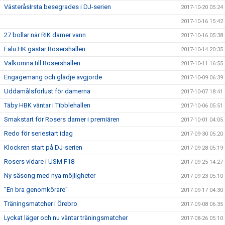
VästeråsIrsta besegrades i DJ-serien
2017-10-20 05:24
2017-10-16 15:42
27 bollar när RIK damer vann
2017-10-16 05:38
Falu HK gästar Rosershallen
2017-10-14 20:35
Välkomna till Rosershallen
2017-10-11 16:55
Engagemang och glädje avgjorde
2017-10-09 06:39
Uddamålsförlust för damerna
2017-10-07 18:41
Täby HBK väntar i Tibblehallen
2017-10-06 05:51
Smakstart för Rosers damer i premiären
2017-10-01 04:05
Redo för seriestart idag
2017-09-30 05:20
Klockren start på DJ-serien
2017-09-28 05:19
Rosers vidare i USM F18
2017-09-25 14:27
Ny säsong med nya möjligheter
2017-09-23 05:10
"En bra genomkörare"
2017-09-17 04:30
Träningsmatcher i Örebro
2017-09-08 06:35
Lyckat läger och nu väntar träningsmatcher
2017-08-26 05:10