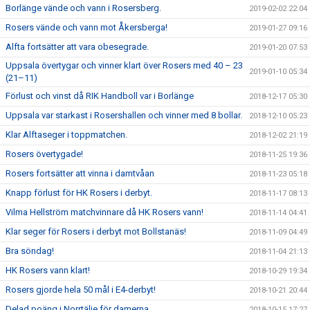
Borlänge vände och vann i Rosersberg.
2019-02-02 22:04
Rosers vände och vann mot Åkersberga!
2019-01-27 09:16
Alfta fortsätter att vara obesegrade.
2019-01-20 07:53
Uppsala övertygar och vinner klart över Rosers med 40 – 23
2019-01-10 05:34
(21–11)
Förlust och vinst då RIK Handboll var i Borlänge
2018-12-17 05:30
Uppsala var starkast i Rosershallen och vinner med 8 bollar.
2018-12-10 05:23
Klar Alftaseger i toppmatchen.
2018-12-02 21:19
Rosers övertygade!
2018-11-25 19:36
Rosers fortsätter att vinna i damtvåan
2018-11-23 05:18
Knapp förlust för HK Rosers i derbyt.
2018-11-17 08:13
Vilma Hellström matchvinnare då HK Rosers vann!
2018-11-14 04:41
Klar seger för Rosers i derbyt mot Bollstanäs!
2018-11-09 04:49
Bra söndag!
2018-11-04 21:13
HK Rosers vann klart!
2018-10-29 19:34
Rosers gjorde hela 50 mål i E4-derbyt!
2018-10-21 20:44
Delad poäng i Norrtälje för damerna
2018-10-15 17:27