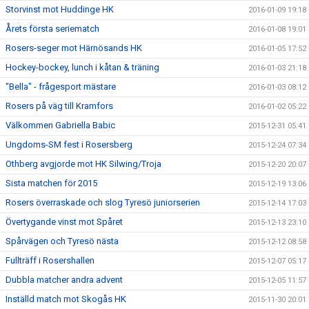
Storvinst mot Huddinge HK
2016-01-09 19:18
Årets första seriematch
2016-01-08 19:01
Rosers-seger mot Härnösands HK
2016-01-05 17:52
Hockey-bockey, lunch i kåtan & träning
2016-01-03 21:18
"Bella" - frågesport mästare
2016-01-03 08:12
Rosers på väg till Kramfors
2016-01-02 05:22
Välkommen Gabriella Babic
2015-12-31 05:41
Ungdoms-SM fest i Rosersberg
2015-12-24 07:34
Othberg avgjorde mot HK Silwing/Troja
2015-12-20 20:07
Sista matchen för 2015
2015-12-19 13:06
Rosers överraskade och slog Tyresö juniorserien
2015-12-14 17:03
Övertygande vinst mot Spåret
2015-12-13 23:10
Spårvägen och Tyresö nästa
2015-12-12 08:58
Fullträff i Rosershallen
2015-12-07 05:17
Dubbla matcher andra advent
2015-12-05 11:57
Inställd match mot Skogås HK
2015-11-30 20:01