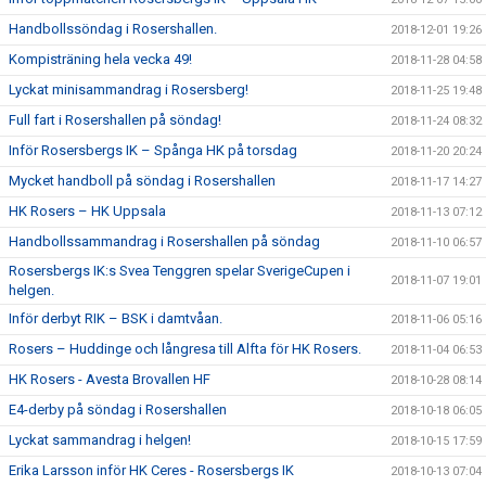
Handbollssöndag i Rosershallen.
2018-12-01 19:26
Kompisträning hela vecka 49!
2018-11-28 04:58
Lyckat minisammandrag i Rosersberg!
2018-11-25 19:48
Full fart i Rosershallen på söndag!
2018-11-24 08:32
Inför Rosersbergs IK – Spånga HK på torsdag
2018-11-20 20:24
Mycket handboll på söndag i Rosershallen
2018-11-17 14:27
HK Rosers – HK Uppsala
2018-11-13 07:12
Handbollssammandrag i Rosershallen på söndag
2018-11-10 06:57
Rosersbergs IK:s Svea Tenggren spelar SverigeCupen i
2018-11-07 19:01
helgen.
Inför derbyt RIK – BSK i damtvåan.
2018-11-06 05:16
Rosers – Huddinge och långresa till Alfta för HK Rosers.
2018-11-04 06:53
HK Rosers - Avesta Brovallen HF
2018-10-28 08:14
E4-derby på söndag i Rosershallen
2018-10-18 06:05
Lyckat sammandrag i helgen!
2018-10-15 17:59
Erika Larsson inför HK Ceres - Rosersbergs IK
2018-10-13 07:04