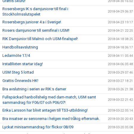
Grattis Skuru!
2018-04-30 16:02
Rosersbergs IK:s damjuniorer till final i
2018-04-29 06:37
Stockholmsslutspelet
Rosersbergs juniorer 4:a i Sverige!
2018-04-23 19:17
Rosers damjuniorer till semifinal i USM!
2018-04-21 22:25
RIK Damjunior till Malmö och USM-finalspel!
2018-04-18 08:25
Handbollsavslutning
2018-04-18 06:17
Ledarmöte 17/4
2018-04-11 05:44
IrstaBlixten startar idag!
2018-04-06 05:48
USM Steg 5 lottad
2018-03-29 07:46
Grattis Önnereds HK!
2018-03-27 18:21
Bra avslutning i serien av RIK:s damer
2018-03-26 21:38
Fullspäckad hanbollshelg med dam-match, USM samt
2018-03-22 21:42
sammandrag för F06/07 och P06/07!
Erika Larsson har blivit antagen till TS3-utbildning!
2018-03-22 05:14
Bra insatser av seniorerna i helgen med tråkig eftersmak.
2018-03-20 20:43
Lyckat minisammandrag för flickor 08/09
2018-03-20 05:08