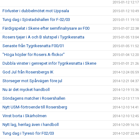
2015-01-12 12:17
Förluster i dubbelmötet mot Uppsala
2015-01-12 10:49
Tung dag i Sjöstadshallen för F-02/03
2015-01-11 19:10
Färdigspelat i Skene efter semifinalrysare av F00
2015-01-07 22:38
Rosers tjejer i A och B slutspel i Tygrikesnatta
2015-01-05 13:04
Senaste från Tygrikesnatta F00/01
2015-01-05 11:52
"Höga höjder för Rosers A-flickor"
2015-01-04 12:20
Dubbla vinster i genrepet inför Tygrikesnatta i Skene
2015-01-01 21:26
God Jul från Rosersbergs IK
2014-12-24 05:59
Storseger mot Spårvägen före jul
2014-12-21 04:37
Nu är det mycket handboll
2014-12-19 15:36
Söndagens matcher i Rosershallen
2014-12-13 17:19
Nytt USM-förtroende till Rosersberg
2014-12-10 14:41
Vinst borta i Skärholmen
2014-12-10 12:45
Nytt lag, herrlag även i handboll
2014-12-09 16:16
Tung dag i Tyresö för F02/03
2014-12-07 22:44