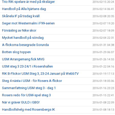
Trio RIK-spelare är med på riksläger
2016-02-15 20:24
Handboll på Alla hjärtans dag
2016-02-14 06:41
Skånela IF på tisdag kväll
2016-02-08 20:35
Seger mot Westermalm i F99-serien
2016-02-07 19:20
Förväxling av Nike skor
2016-02-07 18:09
Mycket handboll på söndag
2016-02-04 22:31
A-flickorna besegrade Sorunda
2016-01-31 04:38
Botten slog toppen
2016-01-29 06:07
USM Arrangemang fick MVG
2016-01-26 14:55
USM steg 3 23-24/1 i Rosershallen
2016-01-22 04:16
RIK B-Flickor USM Steg 3, 23-24 Januari på WebbTV
2016-01-19 17:13
Steg 4 nästa i USM - för Rosers A-flickor
2016-01-18 05:06
Sammanfattning USM steg 3 - dag 1
2016-01-16 23:23
Rosers redo för USM-spel steg 3
2016-01-15 22:41
När vi gräver GULD i GBG!
2016-01-08 22:09
Handbollshelg med Rosersbergs IK
2016-01-08 18:13