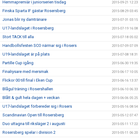
Hemmapremiär i juniorserien tisdag
2015-09-21 12:23
Finska Sparta IF gästar Rosersberg
2015-08-29 03:45
Jonas blir ny damtränare
2015-07-31 03:15
U17-landslaget i Rosersberg
2015-07-19 16:08
Stort TACK till alla
2015-07-18 05:02
Handbollsfesten SCO närmar sig i Rosers
2015-07-09 07:09
U19-landslaget är på plats
2015-07-08 18:31
Partille Cup igång
2015-06-30 19:35
Finalrysare med mersmak
2015-06-17 10:05
Flickor 00 till final i Eken Cup
2015-06-16 13:37
Blågul träning i Rosershallen
2015-06-10 06:33
Blått & gult hela dagen + veckan
2015-06-06 05:25
U17-landslaget förbereder sig i Rosers
2015-05-16 08:54
Scandinavian Open till Rosersberg
2015-05-12 07:47
Duo uttagna till riksläger 2 i augusti
2015-05-11 17:22
Rosersberg spelar i division 2
2015-05-11 06:20