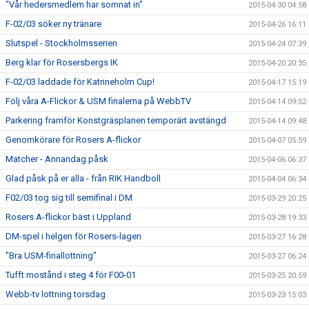
"Vår hedersmedlem har somnat in"
2015-04-30 04:58
F-02/03 söker ny tränare
2015-04-26 16:11
Slutspel - Stockholmsserien
2015-04-24 07:39
Berg klar för Rosersbergs IK
2015-04-20 20:35
F-02/03 laddade för Katrineholm Cup!
2015-04-17 15:19
Följ våra A-Flickor & USM finalerna på WebbTV
2015-04-14 09:52
Parkering framför Konstgräsplanen temporärt avstängd
2015-04-14 09:48
Genomkörare för Rosers A-flickor
2015-04-07 05:59
Matcher - Annandag påsk
2015-04-06 06:37
Glad påsk på er alla - från RIK Handboll
2015-04-04 06:34
F02/03 tog sig till semifinal i DM
2015-03-29 20:25
Rosers A-flickor bäst i Uppland
2015-03-28 19:33
DM-spel i helgen för Rosers-lagen
2015-03-27 16:28
"Bra USM-finallottning"
2015-03-27 06:24
Tufft mostånd i steg 4 för F00-01
2015-03-25 20:59
Webb-tv lottning torsdag
2015-03-23 15:03