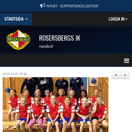
NYHET - SUPPORTERKOLLEKTION
STARTSIDA
LOGGA IN
ROSERSBERGS IK
Handboll
STARTSIDA
2014-10-25 20:26
<
>
NYHETER
KALENDER
MATCHER
OM DU SKADAR DIG