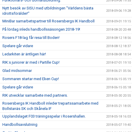
Funktionärs- och domarutbildning.
2018-09-06 19:55
Nytt besök av SISU med utbildningen "Världens bästa
2018-09-06 19:28
idrottsförälder!"
MiniBar samarbetspartner till Rosersbergs IK Handboll
2018-09-01 19:15
På lördag inleds handbollssäsongen 2018-19!
2018-08-20 20:48
Rosers F18-lag får resa till Boden!
2018-08-12 18:56
Spelare går vidare
2018-08-12 18:37
Ledarkiten är äntligen här!
2018-08-08 18:54
RIK:s juniorer är med i Partille Cup!
2018-07-01 19:10
Glad midsommar
2018-06-21 05:56
Sommaren startar med Eken Cup!
2018-06-15 05:19
Spelare går vidare
2018-06-15 05:18
RIK utvecklar samarbete med partners.
2018-05-30 20:55
Rosersbergs IK Handboll inleder trepartssamarbete med
2018-05-21 18:05
Bollstanäs SK och Skånela IF
Upplandslaget F03 träningsspelar i Rosershallen.
2018-05-18 16:03
Handbollsavslutning
2018-05-07 19:40