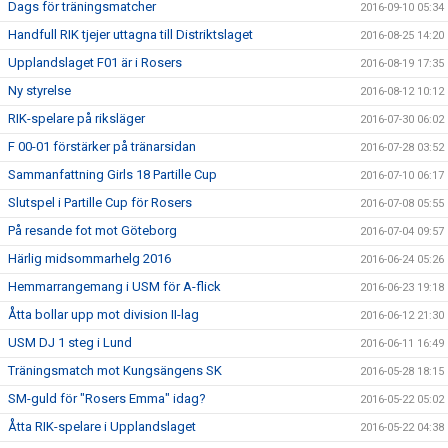
Dags för träningsmatcher
2016-09-10 05:34
Handfull RIK tjejer uttagna till Distriktslaget
2016-08-25 14:20
Upplandslaget F01 är i Rosers
2016-08-19 17:35
Ny styrelse
2016-08-12 10:12
RIK-spelare på riksläger
2016-07-30 06:02
F 00-01 förstärker på tränarsidan
2016-07-28 03:52
Sammanfattning Girls 18 Partille Cup
2016-07-10 06:17
Slutspel i Partille Cup för Rosers
2016-07-08 05:55
På resande fot mot Göteborg
2016-07-04 09:57
Härlig midsommarhelg 2016
2016-06-24 05:26
Hemmarrangemang i USM för A-flick
2016-06-23 19:18
Åtta bollar upp mot division II-lag
2016-06-12 21:30
USM DJ 1 steg i Lund
2016-06-11 16:49
Träningsmatch mot Kungsängens SK
2016-05-28 18:15
SM-guld för "Rosers Emma" idag?
2016-05-22 05:02
Åtta RIK-spelare i Upplandslaget
2016-05-22 04:38