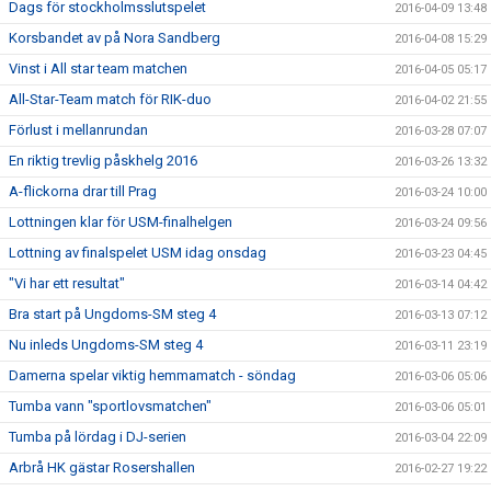
Dags för stockholmsslutspelet
2016-04-09 13:48
Korsbandet av på Nora Sandberg
2016-04-08 15:29
Vinst i All star team matchen
2016-04-05 05:17
All-Star-Team match för RIK-duo
2016-04-02 21:55
Förlust i mellanrundan
2016-03-28 07:07
En riktig trevlig påskhelg 2016
2016-03-26 13:32
A-flickorna drar till Prag
2016-03-24 10:00
Lottningen klar för USM-finalhelgen
2016-03-24 09:56
Lottning av finalspelet USM idag onsdag
2016-03-23 04:45
"Vi har ett resultat"
2016-03-14 04:42
Bra start på Ungdoms-SM steg 4
2016-03-13 07:12
Nu inleds Ungdoms-SM steg 4
2016-03-11 23:19
Damerna spelar viktig hemmamatch - söndag
2016-03-06 05:06
Tumba vann "sportlovsmatchen"
2016-03-06 05:01
Tumba på lördag i DJ-serien
2016-03-04 22:09
Arbrå HK gästar Rosershallen
2016-02-27 19:22