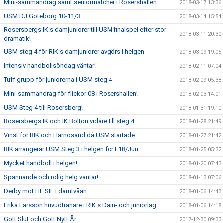
Mini-sammandrag samt seniormatcher i Rosershallen
2018-03-17 13:36
USM DJ Göteborg 10-11/3
2018-03-14 15:54
Rosersbergs IK:s damjuniorer till USM finalspel efter stor
2018-03-11 20:30
dramatik!
USM steg 4 för RIK:s damjuniorer avgörs i helgen
2018-03-09 19:05
Intensiv handbollsöndag väntar!
2018-02-11 07:04
Tuff grupp för juniorerna i USM steg 4
2018-02-09 05:38
Mini-sammandrag för flickor 08 i Rosershallen!
2018-02-03 14:01
USM Steg 4 till Rosersberg!
2018-01-31 19:10
Rosersbergs IK och IK Bolton vidare till steg 4
2018-01-28 21:49
Vinst för RIK och Härnösand då USM startade
2018-01-27 21:42
RIK arrangerar USM Steg 3 i helgen för F18/Jun.
2018-01-25 05:32
Mycket handboll i helgen!
2018-01-20 07:43
Spännande och rolig helg väntar!
2018-01-13 07:06
Derby mot HF SIF i damtvåan
2018-01-06 14:43
Erika Larsson huvudtränare i RIK:s Dam- och juniorlag
2018-01-06 14:18
Gott Slut och Gott Nytt År
2017-12-30 09:33