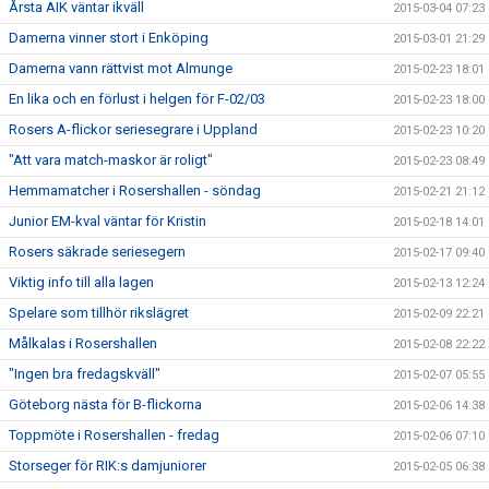
Årsta AIK väntar ikväll
2015-03-04 07:23
Damerna vinner stort i Enköping
2015-03-01 21:29
Damerna vann rättvist mot Almunge
2015-02-23 18:01
En lika och en förlust i helgen för F-02/03
2015-02-23 18:00
Rosers A-flickor seriesegrare i Uppland
2015-02-23 10:20
"Att vara match-maskor är roligt"
2015-02-23 08:49
Hemmamatcher i Rosershallen - söndag
2015-02-21 21:12
Junior EM-kval väntar för Kristin
2015-02-18 14:01
Rosers säkrade seriesegern
2015-02-17 09:40
Viktig info till alla lagen
2015-02-13 12:24
Spelare som tillhör rikslägret
2015-02-09 22:21
Målkalas i Rosershallen
2015-02-08 22:22
"Ingen bra fredagskväll"
2015-02-07 05:55
Göteborg nästa för B-flickorna
2015-02-06 14:38
Toppmöte i Rosershallen - fredag
2015-02-06 07:10
Storseger för RIK:s damjuniorer
2015-02-05 06:38