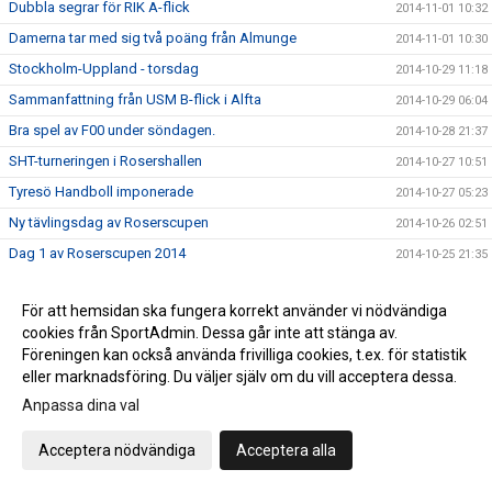
Dubbla segrar för RIK A-flick
2014-11-01 10:32
Damerna tar med sig två poäng från Almunge
2014-11-01 10:30
Stockholm-Uppland - torsdag
2014-10-29 11:18
Sammanfattning från USM B-flick i Alfta
2014-10-29 06:04
Bra spel av F00 under söndagen.
2014-10-28 21:37
SHT-turneringen i Rosershallen
2014-10-27 10:51
Tyresö Handboll imponerade
2014-10-27 05:23
Ny tävlingsdag av Roserscupen
2014-10-26 02:51
Dag 1 av Roserscupen 2014
2014-10-25 21:35
RIK F01 segrare i Roserscupen
2014-10-25 21:18
För att hemsidan ska fungera korrekt använder vi nödvändiga
Vi ställer om klockorna
2014-10-25 21:04
cookies från SportAdmin. Dessa går inte att stänga av.
Seger för Rosersberg F 02/03 och Västerås i första
Föreningen kan också använda frivilliga cookies, t.ex. för statistik
2014-10-25 20:28
omgången av Roserscupen
eller marknadsföring. Du väljer själv om du vill acceptera dessa.
2014-10-25 20:26
Anpassa dina val
Roserscupen i handboll i helgen
2014-10-24 07:31
Acceptera nödvändiga
Acceptera alla
Uddamålsvinst mot Enköping för damerna
2014-10-22 23:03
Damerna spelar mot Enköpings HS
2014-10-22 07:01