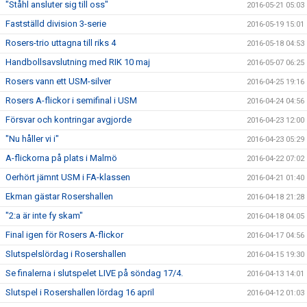
"Ståhl ansluter sig till oss"
2016-05-21 05:03
Fastställd division 3-serie
2016-05-19 15:01
Rosers-trio uttagna till riks 4
2016-05-18 04:53
Handbollsavslutning med RIK 10 maj
2016-05-07 06:25
Rosers vann ett USM-silver
2016-04-25 19:16
Rosers A-flickor i semifinal i USM
2016-04-24 04:56
Försvar och kontringar avgjorde
2016-04-23 12:00
"Nu håller vi i"
2016-04-23 05:29
A-flickorna på plats i Malmö
2016-04-22 07:02
Oerhört jämnt USM i FA-klassen
2016-04-21 01:40
Ekman gästar Rosershallen
2016-04-18 21:28
"2:a är inte fy skam"
2016-04-18 04:05
Final igen för Rosers A-flickor
2016-04-17 04:56
Slutspelslördag i Rosershallen
2016-04-15 19:30
Se finalerna i slutspelet LIVE på söndag 17/4.
2016-04-13 14:01
Slutspel i Rosershallen lördag 16 april
2016-04-12 01:03