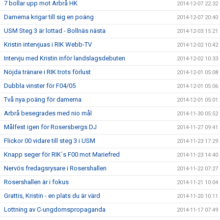
7 bollar upp mot Arbrå HK
2014-12-07 22:32
Damerna krigar till sig en poäng
2014-12-07 20:40
USM Steg 3 är lottad - Bollnäs nästa
2014-12-03 15:21
Kristin intervjuas i RIK Webb-TV
2014-12-02 10:42
Intervju med Kristin inför landslagsdebuten
2014-12-02 10:33
Nöjda tränare i RIK trots förlust
2014-12-01 05:08
Dubbla vinster för F04/05
2014-12-01 05:06
Två nya poäng för damerna
2014-12-01 05:01
Arbrå besegrades med nio mål
2014-11-30 05:52
Målfest igen för Rosersbergs DJ
2014-11-27 09:41
Flickor 00 vidare till steg 3 i USM
2014-11-23 17:29
Knapp seger för RIK´s F00 mot Mariefred
2014-11-23 14:40
Nervös fredagsrysare i Rosershallen
2014-11-22 07:27
Rosershallen är i fokus
2014-11-21 10:04
Grattis, Kristin - en plats du är värd
2014-11-20 10:11
Lottning av C-ungdomspropaganda
2014-11-17 07:49