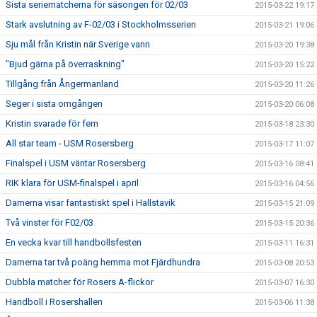
Sista seriematcherna för säsongen för 02/03
2015-03-22 19:17
Stark avslutning av F-02/03 i Stockholmsserien
2015-03-21 19:06
Sju mål från Kristin när Sverige vann
2015-03-20 19:38
"Bjud gärna på överraskning"
2015-03-20 15:22
Tillgång från Ångermanland
2015-03-20 11:26
Seger i sista omgången
2015-03-20 06:08
Kristin svarade för fem
2015-03-18 23:30
All star team - USM Rosersberg
2015-03-17 11:07
Finalspel i USM väntar Rosersberg
2015-03-16 08:41
RIK klara för USM-finalspel i april
2015-03-16 04:56
Damerna visar fantastiskt spel i Hallstavik
2015-03-15 21:09
Två vinster för F02/03
2015-03-15 20:36
En vecka kvar till handbollsfesten
2015-03-11 16:31
Damerna tar två poäng hemma mot Fjärdhundra
2015-03-08 20:53
Dubbla matcher för Rosers A-flickor
2015-03-07 16:30
Handboll i Rosershallen
2015-03-06 11:38