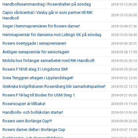
Handbollssammandrag i Rosershallen på söndag
2018-10-12 06:00
Capio vårdcentral i Väsby går in som partner till RIK
2018-10-10 06:00
Handboll
Seger i hemmapremiären för Rosers damer!
2018-10-08 07:36
Hemmapremiär för damerna mot Lidingö SK på söndag
2018-10-05 04:40
Rosers övertygade i seriepremiären!
2018-09-30 20:31
Äntligen seriepremiär för seniorlagen!
2018-09-28 17:39
Mobila hus förlänger samarbetet med RIK Handboll!
2018-09-26 20:14
Rosers F18 till steg 3 i Ungdoms SM!
2018-09-23 20:54
Svea Tenggren uttagen i Upplandslaget!
2018-09-22 12:45
Grekiska kolgrillsbaren Rosersberg blir samarbetspartner!
2018-09-22 12:13
Rosers F18-lag till Boden för USM Steg 1
2018-09-21 06:00
Roserscupen är tillbaka!
2018-09-19 19:49
Handbolls- och bollskolan startar!
2018-09-13 05:49
Rosers vann Borlänge Cup!!!
2018-09-09 22:00
Rosers damer deltar i Borlänge Cup
2018-09-07 19:08