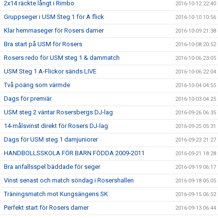
2x14 räckte långt i Rimbo
2016-10-12 22:40
Gruppseger i USM Steg 1 för A flick
2016-10-10 10:56
Klar hemmaseger för Rosers damer
2016-10-09 21:38
Bra start på USM för Rosers
2016-10-08 20:52
Rosers redo för USM steg 1 & dammatch
2016-10-06 23:05
USM Steg 1 A-Flickor sänds LIVE
2016-10-06 22:04
Två poäng som värmde
2016-10-04 04:55
Dags för premiär
2016-10-03 04:25
USM steg 2 väntar Rosersbergs DJ-lag
2016-09-26 06:35
14-målsvinst direkt för Rosers DJ-lag
2016-09-25 05:31
Dags för USM steg 1 damjuniorer
2016-09-23 21:27
HANDBOLLSSKOLA FÖR BARN FÖDDA 2009-2011
2016-09-21 18:28
Bra anfallsspel bäddade för seger
2016-09-19 06:17
Vinst senast och match söndag i Rosershallen
2016-09-18 05:05
Träningsmatch mot Kungsängens SK
2016-09-15 06:52
Perfekt start för Rosers damer
2016-09-13 06:44