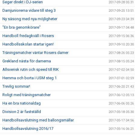
Seger direkt i DJ-serien
2017-09-28 05:31
Damjuniorerna vidare till steg 3
2017-09-25 13:51
Ny säsong med nya möjligheter
2017-09-23 04:39
"En bra genomkörare"
2017-09-17 04:48
Handboll fredagkväll i Rosers
2017-09-15 06:36
Handbollsskolan startar igen!
2017-09-10 20:30
Träningsmatcher väntar Rosers damer
2017-08-26 05:23
Grekland nästa för damerna
2017-08-15 05:24
Allsvensk rutin och speed till RIK
2017-07-02 04:50
Hemma och borta i USM steg 1
2017-07-01 02:59
Trevlig sommar!
2017-06-20 21:43
Roligt med träningsmatcher
2017-06-12 05:13
Ha en bra nationaldag
2017-06-06 05:26
Division 2 är fastställd
2017-05-18 05:30
Handbollsavslutning med ballongsmällar
2017-05-17 04:56
Handbollsavslutning 2016/17
2017-05-16 06:21