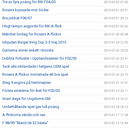
Tre av fyra poäng för RIK F04/05
2015-02-02 07:05
Rosers kryssade mot Söder
2015-02-01 20:21
Bra jobbat F06/07
2015-02-01 20:13
Högt tempo avgjorde för RIK A-flick
2015-02-01 05:56
Matcher lördag för Rosers A-flickor
2015-01-30 05:48
Inbjudan Burger King Cup 2-3 maj 2015
2015-01-29 12:35
Damerna vinner enkelt i Knivsta
2015-01-25 23:03
Dubbla förluster i Upplandsserien för F02/03
2015-01-25 22:41
Tack alla inblandade i helgens USM spel
2015-01-25 20:12
Rosers A-flickor mönstrade ett bra spel
2015-01-25 20:10
Steg 4 avgörs på hemmaplan
2015-01-21 14:31
Första vinsterna för året för F02/03
2015-01-19 22:11
Snart dags för Ungdoms-SM
2015-01-19 14:21
Underhållande spel gav två poäng
2015-01-18 18:13
A-flickorna vände och van
2015-01-17 17:28
F 98/99 "Bland de 32 bästa"
2015-01-12 15:44