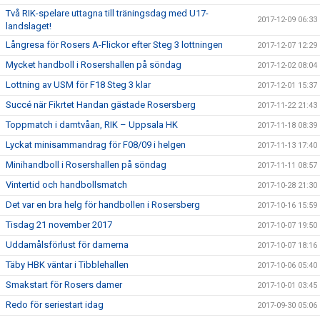
Två RIK-spelare uttagna till träningsdag med U17-
2017-12-09 06:33
landslaget!
Långresa för Rosers A-Flickor efter Steg 3 lottningen
2017-12-07 12:29
Mycket handboll i Rosershallen på söndag
2017-12-02 08:04
Lottning av USM för F18 Steg 3 klar
2017-12-01 15:37
Succé när Fikrtet Handan gästade Rosersberg
2017-11-22 21:43
Toppmatch i damtvåan, RIK – Uppsala HK
2017-11-18 08:39
Lyckat minisammandrag för F08/09 i helgen
2017-11-13 17:40
Minihandboll i Rosershallen på söndag
2017-11-11 08:57
Vintertid och handbollsmatch
2017-10-28 21:30
Det var en bra helg för handbollen i Rosersberg
2017-10-16 15:59
Tisdag 21 november 2017
2017-10-07 19:50
Uddamålsförlust för damerna
2017-10-07 18:16
Täby HBK väntar i Tibblehallen
2017-10-06 05:40
Smakstart för Rosers damer
2017-10-01 03:45
Redo för seriestart idag
2017-09-30 05:06