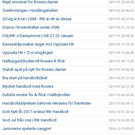
Rejäl storvinst för Rosers damer
2017-01-29 05:53
Överkörningen i Huddingehallen
2017-01-25 06:02
20 lag är kvar i USM - RIK är ett av dessa
2017-01-23 07:34
Drama i Rosershallen under USM
2017-01-21 22:23
Följ RIK´s Damjuniorer LIVE 21-22 Januari
2017-01-20 09:52
Kassaskåpssäker seger mot Uppsala HK
2017-01-15 22:18
Uppsala HK i 12:e omgången
2017-01-14 06:38
Hallby(guld)bollen till Rosers A-flick
2017-01-09 11:05
Stabilt spel på nytt för Rosers damer
2017-01-09 06:50
Bra start på handbollsåret
2017-01-07 21:04
Mycket handboll med Rosers
2017-01-06 21:35
Dubbla vinster för A-flick i Hallbybollen
2017-01-06 06:42
Handbollsstyrelsen behöver rekrytera för framtiden
2017-01-03 09:11
Gott Nytt År 2017 önskar RIK Handboll
2016-12-31 20:22
God Jul från oss i RIK Handboll
2016-12-24 05:32
Juniorerna spelade oavgjort
2016-12-19 09:51