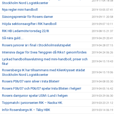
2019-11-04 18:58
Stockholm Nord Logistikcenter
Nya regler mini-handboll
2019-10-05 07:41
Säsongspremiär för Rosers damer
2019-09-11 20:58
Höjda sektionsavgifter i RIK handboll
2019-09-07 10:11
RIK HB Ledarmöte torsdag 22/8.
2019-08-15 21:37
Så nära guld….
2019-04-29 20:41
Rosers juniorer är i final i Stockholmsslutspelet
2019-04-28 07:15
Intensiva dagar för Svea Tenggren då Riks1 genomfördes
2019-04-24 06:26
Lyckad handbollsavslutning med mini-handboll, priser och
2019-04-15 19:43
fika!
Rosersbergs IK har tillsammans med KilenKrysset städat
2019-04-15 19:06
Stockholm Nord Logistikcenter
Rosers P06/07 vann silver i Irsta Blixten!
2019-04-08 05:30
Rosers F06/07 och P06/07 spelar Irsta Blixten i helgen!
2019-04-05 16:42
Rosers damjunior spelar USM i Lund i helgen
2019-03-29 06:30
Toppmatch i juniorserien RIK – Nacka HK.
2019-03-23 21:12
Inför Rosersbergs IK – Täby HBK
2019-03-14 06:19