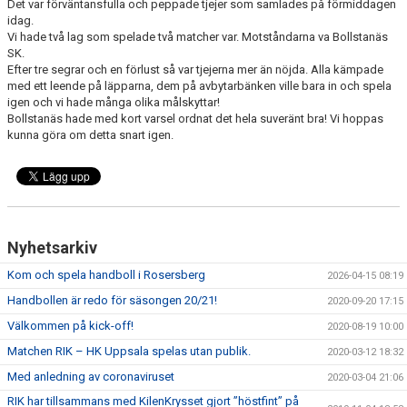
Det var förväntansfulla och peppade tjejer som samlades på förmiddagen
idag.
Vi hade två lag som spelade två matcher var. Motståndarna va Bollstanäs
SK.
Efter tre segrar och en förlust så var tjejerna mer än nöjda. Alla kämpade
med ett leende på läpparna, dem på avbytarbänken ville bara in och spela
igen och vi hade många olika målskyttar!
Bollstanäs hade med kort varsel ordnat det hela suveränt bra! Vi hoppas
kunna göra om detta snart igen.
Nyhetsarkiv
Kom och spela handboll i Rosersberg
2026-04-15 08:19
Handbollen är redo för säsongen 20/21!
2020-09-20 17:15
Välkommen på kick-off!
2020-08-19 10:00
Matchen RIK – HK Uppsala spelas utan publik.
2020-03-12 18:32
Med anledning av coronaviruset
2020-03-04 21:06
RIK har tillsammans med KilenKrysset gjort ”höstfint” på