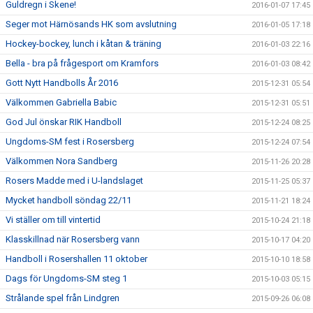
Guldregn i Skene!
2016-01-07 17:45
Seger mot Härnösands HK som avslutning
2016-01-05 17:18
Hockey-bockey, lunch i kåtan & träning
2016-01-03 22:16
Bella - bra på frågesport om Kramfors
2016-01-03 08:42
Gott Nytt Handbolls År 2016
2015-12-31 05:54
Välkommen Gabriella Babic
2015-12-31 05:51
God Jul önskar RIK Handboll
2015-12-24 08:25
Ungdoms-SM fest i Rosersberg
2015-12-24 07:54
Välkommen Nora Sandberg
2015-11-26 20:28
Rosers Madde med i U-landslaget
2015-11-25 05:37
Mycket handboll söndag 22/11
2015-11-21 18:24
Vi ställer om till vintertid
2015-10-24 21:18
Klasskillnad när Rosersberg vann
2015-10-17 04:20
Handboll i Rosershallen 11 oktober
2015-10-10 18:58
Dags för Ungdoms-SM steg 1
2015-10-03 05:15
Strålande spel från Lindgren
2015-09-26 06:08