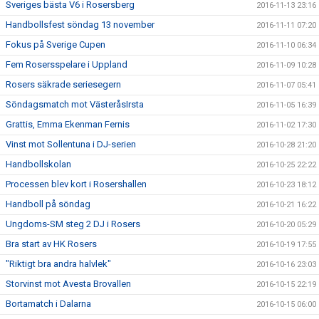
Sveriges bästa V6 i Rosersberg
2016-11-13 23:16
Handbollsfest söndag 13 november
2016-11-11 07:20
Fokus på Sverige Cupen
2016-11-10 06:34
Fem Rosersspelare i Uppland
2016-11-09 10:28
Rosers säkrade seriesegern
2016-11-07 05:41
Söndagsmatch mot VästeråsIrsta
2016-11-05 16:39
Grattis, Emma Ekenman Fernis
2016-11-02 17:30
Vinst mot Sollentuna i DJ-serien
2016-10-28 21:20
Handbollskolan
2016-10-25 22:22
Processen blev kort i Rosershallen
2016-10-23 18:12
Handboll på söndag
2016-10-21 16:22
Ungdoms-SM steg 2 DJ i Rosers
2016-10-20 05:29
Bra start av HK Rosers
2016-10-19 17:55
"Riktigt bra andra halvlek"
2016-10-16 23:03
Storvinst mot Avesta Brovallen
2016-10-15 22:19
Bortamatch i Dalarna
2016-10-15 06:00