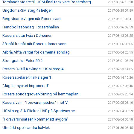
Torslanda vidare till USM-final tack vare Rosersberg.
2017-03-26 18:18
Ungdoms-SM steg 4 i helgen
2017-03-25 07:59
Berg visade vägen när Rosers vann
2017-03-21 04:41
Handbollssöndag i Rosershallen
2017-03-16 02:53
Rosers slutar tvåa i DJ-serien
2017-03-13 05:25
38 mål framåt när Rosers damer vann
2017-03-06 06:05
Arbrå/Alfta väntar för damerna söndag
2017-03-04 20:15
Stort grattis - Peter 50 år
2017-03-01 06:29
Rosers DJ till Kävlinge i USM steg 4
2017-02-23 14:05
Rosersspelare till riksläger 1
2017-02-14 10:26
"Jag är mycket imponerad"
2017-02-07 06:46
Rosers söndagsöverkörning på hemmaplan
2017-02-05 23:14
Rosers vann "försvarsmatchen" mot VI
2017-02-05 05:10
USM steg 3 A-Flickor LIVE på Sportway.se
2017-02-04 09:29
"Försvarsinsatsen kommer att avgöra"
2017-02-04 06:18
Utmärkt spel i andra halvlek
2017-01-30 05:45