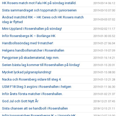
HK Rosers match mot Falu HK på söndag inställd.
2019-03-14 06:12
Sista sammandraget och toppmatch i juniorserien
2019-03-10 07:00
Ändrad matchtid RIK – HK Ceres och HK Rosers match
2019-03-03 07:02
idag är flyttad
Mini-Uppland i Rosershallen på söndag!
2019-02-02 11:17
Inför Rosersbergs IK – Borlänge HK
2019-01-30 05:52
Handbollssöndag med 9 matcher!
2019-01-27 06:04
Helgens handbollsmatcher i Rosershallen
2019-01-19 07:09
Pangpriser på skadematerial, tejp mm.
2019-01-16 14:21
Serien bästa lag kommer till Rosershallen på lördag!
2019-01-15 20:31
Mycket lyckad julgransplundring!
2019-01-15 08:00
Nacka och Rosersberg vidare till steg 4.
2019-01-13 21:28
USM F18 Steg 3 avgörs i Rosershallen i helgen
2019-01-11 06:30
Inför årets första matcher i Rosershallen.
2019-01-02 21:37
God Jul och Gott Nytt År
2018-12-21 07:45
Sista chansen att se handboll i Rosershallen
2018-12-15 21:11
Inför toppmatchen Rosersbergs IK – Uppsala HK
2018-12-07 15:00