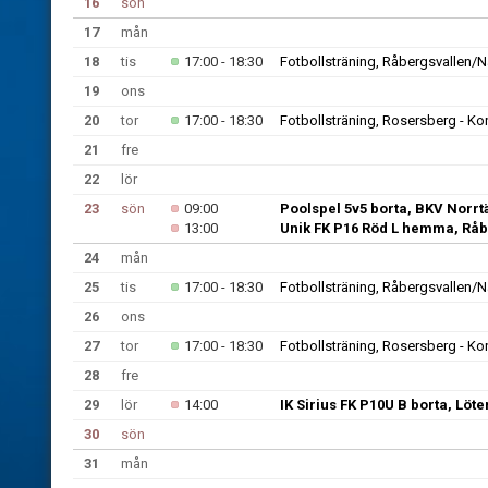
16
sön
17
mån
18
tis
17:00 - 18:30
Fotbollsträning, Råbergsvallen/
19
ons
20
tor
17:00 - 18:30
Fotbollsträning, Rosersberg - Ko
21
fre
22
lör
23
sön
09:00
Poolspel 5v5 borta, BKV Norrtä
13:00
Unik FK P16 Röd L hemma, Råb
24
mån
25
tis
17:00 - 18:30
Fotbollsträning, Råbergsvallen/
26
ons
27
tor
17:00 - 18:30
Fotbollsträning, Rosersberg - Ko
28
fre
29
lör
14:00
IK Sirius FK P10U B borta, Löte
30
sön
31
mån