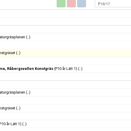
Naturgräsplanen
(..)
nstgräset
(..)
mma, Råbergsvallen Konstgräs
(P10 år Lätt 1)
(..)
Naturgräsplanen
(..)
nstgräset
(..)
P10 år Lätt 1)
(..)