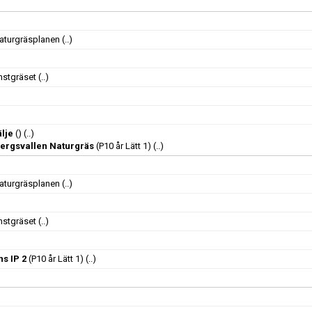
Naturgräsplanen
(..)
nstgräset
(..)
lje
()
(..)
ergsvallen Naturgräs
(P10 år Lätt 1)
(..)
Naturgräsplanen
(..)
nstgräset
(..)
ns IP 2
(P10 år Lätt 1)
(..)