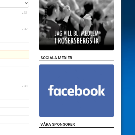
v.31
v.32
SOCIALA MEDIER
v.33
VÅRA SPONSORER