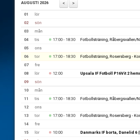
AUGUSTI 2026
01
lör
02
sön
03
mån
04
tis
17:00 - 18:30
Fotbollsträning, Råbergsvallen/
05
ons
06
tor
17:00 - 18:30
Fotbollsträning, Rosersberg - Ko
07
fre
08
lör
12:00
Upsala IF Fotboll P16Vit 2 he
09
sön
10
mån
11
tis
17:00 - 18:30
Fotbollsträning, Råbergsvallen/
12
ons
13
tor
17:00 - 18:30
Fotbollsträning, Rosersberg - Ko
14
fre
15
lör
10:00
Danmarks IF borta, Danelid 6
(