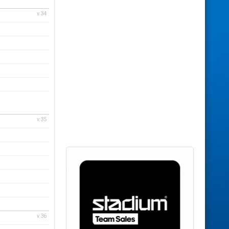
v.34
v.35
v.36