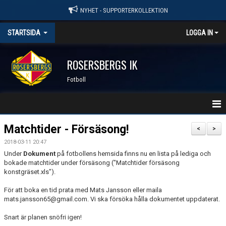
NYHET - SUPPORTERKOLLEKTION
STARTSIDA
LOGGA IN
ROSERSBERGS IK
Fotboll
HEM
Matchtider - Försäsong!
<
>
2018-03-11 20:47
KALENDER
Under
Dokument
på fotbollens hemsida finns nu en lista på lediga och
bokade matchtider under försäsong ("Matchtider försäsong
TRÄNINGSTIDER 2026
konstgräset.xls").
MATCHER
För att boka en tid prata med Mats Jansson eller maila
mats.jansson65@gmail.com. Vi ska försöka hålla dokumentet uppdaterat.
FOTBOLL - KONTAKTPERSONER
Snart är planen snöfri igen!