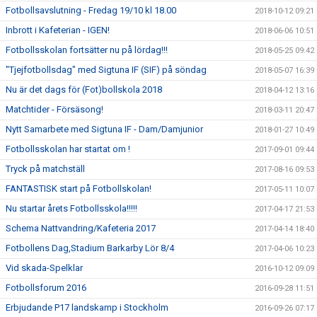
Fotbollsavslutning - Fredag 19/10 kl 18.00
2018-10-12 09:21
Inbrott i Kafeterian - IGEN!
2018-06-06 10:51
Fotbollsskolan fortsätter nu på lördag!!!
2018-05-25 09:42
"Tjejfotbollsdag" med Sigtuna IF (SIF) på söndag
2018-05-07 16:39
Nu är det dags för (Fot)bollskola 2018
2018-04-12 13:16
Matchtider - Försäsong!
2018-03-11 20:47
Nytt Samarbete med Sigtuna IF - Dam/Damjunior
2018-01-27 10:49
Fotbollsskolan har startat om !
2017-09-01 09:44
Tryck på matchställ
2017-08-16 09:53
FANTASTISK start på Fotbollskolan!
2017-05-11 10:07
Nu startar årets Fotbollsskola!!!!!
2017-04-17 21:53
Schema Nattvandring/Kafeteria 2017
2017-04-14 18:40
Fotbollens Dag,Stadium Barkarby Lör 8/4
2017-04-06 10:23
Vid skada-Spelklar
2016-10-12 09:09
Fotbollsforum 2016
2016-09-28 11:51
Erbjudande P17 landskamp i Stockholm
2016-09-26 07:17