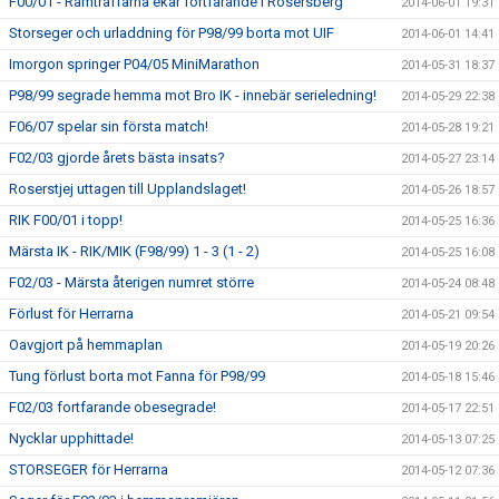
F00/01 - Ramträffarna ekar fortfarande i Rosersberg
2014-06-01 19:31
Storseger och urladdning för P98/99 borta mot UIF
2014-06-01 14:41
Imorgon springer P04/05 MiniMarathon
2014-05-31 18:37
P98/99 segrade hemma mot Bro IK - innebär serieledning!
2014-05-29 22:38
F06/07 spelar sin första match!
2014-05-28 19:21
F02/03 gjorde årets bästa insats?
2014-05-27 23:14
Roserstjej uttagen till Upplandslaget!
2014-05-26 18:57
RIK F00/01 i topp!
2014-05-25 16:36
Märsta IK - RIK/MIK (F98/99) 1 - 3 (1 - 2)
2014-05-25 16:08
F02/03 - Märsta återigen numret större
2014-05-24 08:48
Förlust för Herrarna
2014-05-21 09:54
Oavgjort på hemmaplan
2014-05-19 20:26
Tung förlust borta mot Fanna för P98/99
2014-05-18 15:46
F02/03 fortfarande obesegrade!
2014-05-17 22:51
Nycklar upphittade!
2014-05-13 07:25
STORSEGER för Herrarna
2014-05-12 07:36