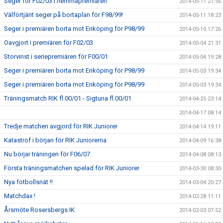
Seger för F02/03 i hemmapremiären
2014-05-11 21:56
Välförtjänt seger på bortaplan för F98/99!
2014-05-11 18:23
Seger i premiären borta mot Enköping för P98/99
2014-05-10 17:26
Oavgjort i premiären för F02/03
2014-05-04 21:31
Storvinst i seriepremiären för F00/01
2014-05-04 19:28
Seger i premiären borta mot Enköping för P98/99
2014-05-03 19:34
Seger i premiären borta mot Enköping för P98/99
2014-05-03 19:34
Träningsmatch RIK fl.00/01 - Sigtuna fl.00/01
2014-04-25 23:14
2014-04-17 08:14
Tredje matchen avgjord för RIK Juniorer
2014-04-14 19:11
Katastrof i början för RIK Juniorerna
2014-04-09 16:38
Nu börjar träningen för F06/07
2014-04-08 08:13
Första träningsmatchen spelad för RIK Juniorer
2014-03-30 08:30
Nya fotbollsnät !!
2014-03-04 20:27
Matchdax !
2014-02-28 11:11
Årsmöte Rosersbergs IK
2014-02-03 07:52