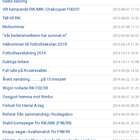
nästa säsong
Vilt kämpande RIK/MIK i Drakcupen F00/01
2015-08-07 17:10
Tält till RIK
2015-08-05 12:32
Midsommar
2015-07-08 11:14
"Vår hedersmedlemn har somnat in"
2015-04-30 05:05
Välkommen till fotbollsskolan 2015!
2015-04-14 11:33
Fotbollsavslutning 2014
2014-10-13 10:31
Duktiga ledare.
2014-10-11 16:08
Full rulle på Rosersvallen....
2014-09-26 14:05
Årets vändning............på 15 minuter!
2014-06-22 15:36
Wigör nollade RIK F02/03
2014-06-07 21:29
Oavgjort hemma mot Rimbo
2014-06-07 16:39
Förlust för Herrar A-lag
2014-06-03 08:29
Referat från sammandrag i Roslagsbro
2014-06-03 08:27
Stabil bortaseger för RIK/MIK (F98/99)
2014-06-01 20:13
Knapp seger i kvällsmatch för F98/99
2014-06-01 19:55