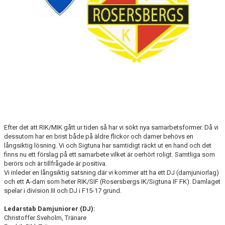
LEDARINFORMATION FOTBOLL
DOMARE
DOKUMENT
OM DU SKADAR DIG
Efter det att RIK/MIK gått ur tiden så har vi sökt nya samarbetsformer. Då vi
dessutom har en brist både på äldre flickor och damer behövs en
långsiktig lösning. Vi och Sigtuna har samtidigt räckt ut en hand och det
finns nu ett förslag på ett samarbete vilket är oerhört roligt. Samtliga som
berörs och är tillfrågade är positiva.
Vi inleder en långsiktig satsning där vi kommer att ha ett DJ (damjuniorlag)
och ett A-dam som heter RIK/SIF (Rosersbergs IK/Sigtuna IF FK). Damlaget
spelar i division III och DJ i F15-17 grund.
Ledarstab Damjuniorer (DJ):
Christoffer Sveholm, Tränare