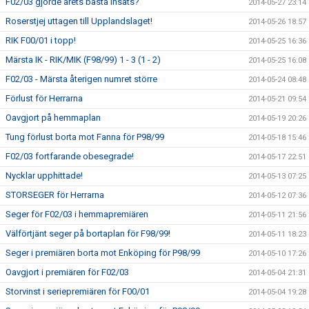
F02/03 gjorde årets bästa insats?
2014-05-27 23:14
Roserstjej uttagen till Upplandslaget!
2014-05-26 18:57
RIK F00/01 i topp!
2014-05-25 16:36
Märsta IK - RIK/MIK (F98/99) 1 - 3 (1 - 2)
2014-05-25 16:08
F02/03 - Märsta återigen numret större
2014-05-24 08:48
Förlust för Herrarna
2014-05-21 09:54
Oavgjort på hemmaplan
2014-05-19 20:26
Tung förlust borta mot Fanna för P98/99
2014-05-18 15:46
F02/03 fortfarande obesegrade!
2014-05-17 22:51
Nycklar upphittade!
2014-05-13 07:25
STORSEGER för Herrarna
2014-05-12 07:36
Seger för F02/03 i hemmapremiären
2014-05-11 21:56
Välförtjänt seger på bortaplan för F98/99!
2014-05-11 18:23
Seger i premiären borta mot Enköping för P98/99
2014-05-10 17:26
Oavgjort i premiären för F02/03
2014-05-04 21:31
Storvinst i seriepremiären för F00/01
2014-05-04 19:28