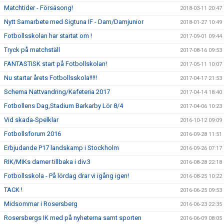
Matchtider - Försäsong!
2018-03-11 20:47
Nytt Samarbete med Sigtuna IF - Dam/Damjunior
2018-01-27 10:49
Fotbollsskolan har startat om !
2017-09-01 09:44
Tryck på matchställ
2017-08-16 09:53
FANTASTISK start på Fotbollskolan!
2017-05-11 10:07
Nu startar årets Fotbollsskola!!!!!
2017-04-17 21:53
Schema Nattvandring/Kafeteria 2017
2017-04-14 18:40
Fotbollens Dag,Stadium Barkarby Lör 8/4
2017-04-06 10:23
Vid skada-Spelklar
2016-10-12 09:09
Fotbollsforum 2016
2016-09-28 11:51
Erbjudande P17 landskamp i Stockholm
2016-09-26 07:17
RIK/MIKs damer tillbaka i div.3
2016-08-28 22:18
Fotbollsskola - På lördag drar vi igång igen!
2016-08-25 10:22
TACK !
2016-06-25 09:53
Midsommar i Rosersberg
2016-06-23 22:35
Rosersbergs IK med på nyheterna samt sporten
2016-06-09 08:05