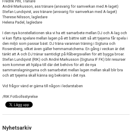
Fredrik Pihl, Tränare
André Markusson, ass tränare (ansvarig för samverkan med A-laget)
Stefan Lundqvist, ass tränare (ansvarig för samverkan med A-laget)
Therese Nilsson, lagledare
Helena Padel, lagledare
I den nya konstellationen ska vi ha ett samarbete mellan DJ och A-lag och
vi kan flytta spelare mellan lagen på ett bättre sätt så att tjejerna får spela i
den miljö som passar bäst. DJ träna varannan träning i Sigtuna och
Rosersberg, vilket även gäller hemmamatcherna. En gång i veckan är det
tänkt att A och DJ tränar samtidigt på Råbergsvallen för att bygga broar.
Stefan Lundqvist (RIK) och André Markusson (Sigtuna IF FK) blir resurser
som kommer att hjälpa till där det behövs för att de nya
sammanslagningarna och samarbetet mellan lagen mellan skall blir bra
och att tjejerna skall känna sig bekväma i det nya.
Vid frågor vänd er gärna till någon i ledarstaben
/RIK Fotbollsstyrelse
Nyhetsarkiv