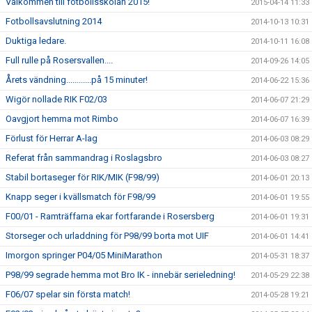
Välkommen till fotbollsskolan 2015!
2015-04-14 11:33
Fotbollsavslutning 2014
2014-10-13 10:31
Duktiga ledare.
2014-10-11 16:08
Full rulle på Rosersvallen....
2014-09-26 14:05
Årets vändning............på 15 minuter!
2014-06-22 15:36
Wigör nollade RIK F02/03
2014-06-07 21:29
Oavgjort hemma mot Rimbo
2014-06-07 16:39
Förlust för Herrar A-lag
2014-06-03 08:29
Referat från sammandrag i Roslagsbro
2014-06-03 08:27
Stabil bortaseger för RIK/MIK (F98/99)
2014-06-01 20:13
Knapp seger i kvällsmatch för F98/99
2014-06-01 19:55
F00/01 - Ramträffarna ekar fortfarande i Rosersberg
2014-06-01 19:31
Storseger och urladdning för P98/99 borta mot UIF
2014-06-01 14:41
Imorgon springer P04/05 MiniMarathon
2014-05-31 18:37
P98/99 segrade hemma mot Bro IK - innebär serieledning!
2014-05-29 22:38
F06/07 spelar sin första match!
2014-05-28 19:21