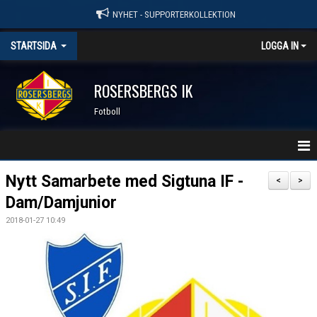
NYHET - SUPPORTERKOLLEKTION
STARTSIDA
LOGGA IN
ROSERSBERGS IK
Fotboll
HEM
Nytt Samarbete med Sigtuna IF -
<
>
Dam/Damjunior
KALENDER
2018-01-27 10:49
TRÄNINGSTIDER 2026
MATCHER
FOTBOLL - KONTAKTPERSONER