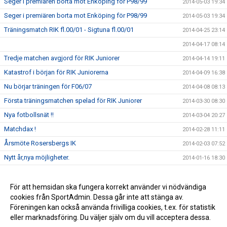
Seger i premiären borta mot Enköping för P98/99
2014-05-03 19:34
Seger i premiären borta mot Enköping för P98/99
2014-05-03 19:34
Träningsmatch RIK fl.00/01 - Sigtuna fl.00/01
2014-04-25 23:14
2014-04-17 08:14
Tredje matchen avgjord för RIK Juniorer
2014-04-14 19:11
Katastrof i början för RIK Juniorerna
2014-04-09 16:38
Nu börjar träningen för F06/07
2014-04-08 08:13
Första träningsmatchen spelad för RIK Juniorer
2014-03-30 08:30
Nya fotbollsnät !!
2014-03-04 20:27
Matchdax !
2014-02-28 11:11
Årsmöte Rosersbergs IK
2014-02-03 07:52
Nytt år,nya möjligheter.
2014-01-16 18:30
Klart med juniortränare.
2013-12-12 11:22
För att hemsidan ska fungera korrekt använder vi nödvändiga
2013-11-07 11:20
cookies från SportAdmin. Dessa går inte att stänga av.
Tack!
2013-10-25 08:27
Föreningen kan också använda frivilliga cookies, t.ex. för statistik
eller marknadsföring. Du väljer själv om du vill acceptera dessa.