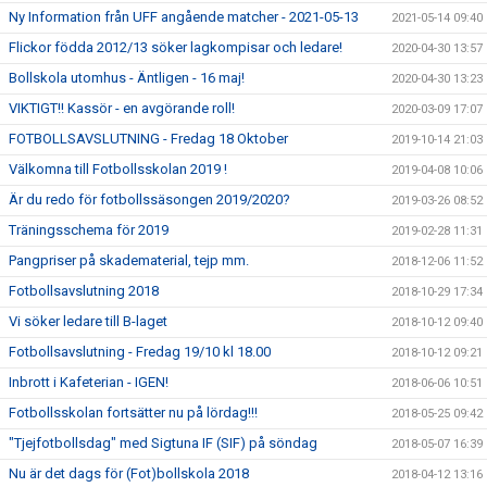
Ny Information från UFF angående matcher - 2021-05-13
2021-05-14 09:40
Flickor födda 2012/13 söker lagkompisar och ledare!
2020-04-30 13:57
Bollskola utomhus - Äntligen - 16 maj!
2020-04-30 13:23
VIKTIGT!! Kassör - en avgörande roll!
2020-03-09 17:07
FOTBOLLSAVSLUTNING - Fredag 18 Oktober
2019-10-14 21:03
Välkomna till Fotbollsskolan 2019 !
2019-04-08 10:06
Är du redo för fotbollssäsongen 2019/2020?
2019-03-26 08:52
Träningsschema för 2019
2019-02-28 11:31
Pangpriser på skadematerial, tejp mm.
2018-12-06 11:52
Fotbollsavslutning 2018
2018-10-29 17:34
Vi söker ledare till B-laget
2018-10-12 09:40
Fotbollsavslutning - Fredag 19/10 kl 18.00
2018-10-12 09:21
Inbrott i Kafeterian - IGEN!
2018-06-06 10:51
Fotbollsskolan fortsätter nu på lördag!!!
2018-05-25 09:42
"Tjejfotbollsdag" med Sigtuna IF (SIF) på söndag
2018-05-07 16:39
Nu är det dags för (Fot)bollskola 2018
2018-04-12 13:16