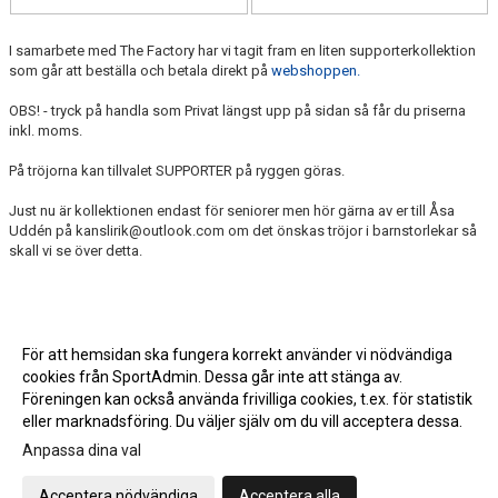
I samarbete med The Factory har vi tagit fram en liten supporterkollektion
som går att beställa och betala direkt på
webshoppen.
OBS! - tryck på handla som Privat längst upp på sidan så får du priserna
inkl. moms.
På tröjorna kan tillvalet SUPPORTER på ryggen göras.
Just nu är kollektionen endast för seniorer men hör gärna av er till Åsa
Uddén på kanslirik@outlook.com om det önskas tröjor i barnstorlekar så
skall vi se över detta.
För att hemsidan ska fungera korrekt använder vi nödvändiga
cookies från SportAdmin. Dessa går inte att stänga av.
Föreningen kan också använda frivilliga cookies, t.ex. för statistik
eller marknadsföring. Du väljer själv om du vill acceptera dessa.
Anpassa dina val
Cookie-inställningar
Gå till Webbversion
Acceptera nödvändiga
Acceptera alla