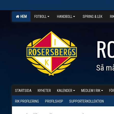
HEM
FOTBOLL
HANDBOLL
SPRING & LEK
RI
R
Så må
STARTSIDA
NYHETER
KALENDER
MEDLEM I RIK
FÖ
RIK PROFILERING
PROFILSHOP
SUPPORTERKOLLEKTION