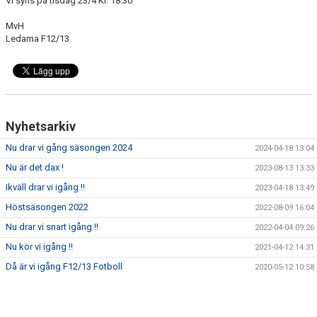
Vi syns på tisdag 23/4 Kl. 18.30
BILDGALLERI
MvH
Ledarna F12/13
DOKUMENT
KONTAKT
Nyhetsarkiv
Nu drar vi gång säsongen 2024
2024-04-18 13:04
Nu är det dax !
2023-08-13 13:33
Ikväll drar vi igång !!
2023-04-18 13:49
Höstsäsongen 2022
2022-08-09 16:04
Nu drar vi snart igång !!
2022-04-04 09:26
Nu kör vi igång !!
2021-04-12 14:31
Då är vi igång F12/13 Fotboll
2020-05-12 10:58