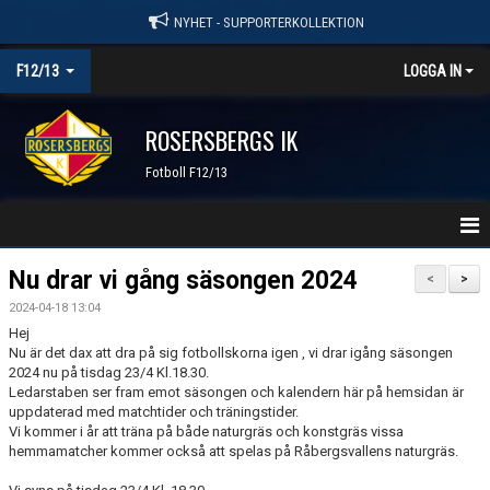
NYHET - SUPPORTERKOLLEKTION
F12/13
LOGGA IN
ROSERSBERGS IK
Fotboll F12/13
HEM
Nu drar vi gång säsongen 2024
<
>
2024-04-18 13:04
NYHETER
Hej
Nu är det dax att dra på sig fotbollskorna igen , vi drar igång säsongen
KALENDER
2024 nu på tisdag 23/4 Kl.18.30.
Ledarstaben ser fram emot säsongen och kalendern här på hemsidan är
MATCHER
uppdaterad med matchtider och träningstider.
Vi kommer i år att träna på både naturgräs och konstgräs vissa
hemmamatcher kommer också att spelas på Råbergsvallens naturgräs.
TRUPPEN