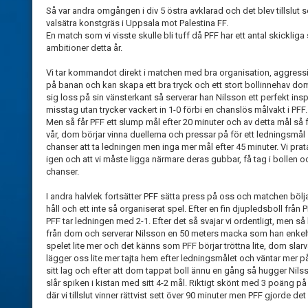
Så var andra omgången i div 5 östra avklarad och det blev tillslut
valsätra konstgräs i Uppsala mot Palestina FF.
En match som vi visste skulle bli tuff då PFF har ett antal skickli
ambitioner detta år.
Vi tar kommandot direkt i matchen med bra organisation, aggressivit
på banan och kan skapa ett bra tryck och ett stort bollinnehav dom f
sig loss på sin vänsterkant så serverar han Nilsson ett perfekt ins
misstag utan trycker vackert in 1-0 förbi en chanslös målvakt i PFF.
Men så får PFF ett slump mål efter 20 minuter och av detta mål så
vår, dom börjar vinna duellerna och pressar på för ett ledningsmål 
chanser att ta ledningen men inga mer mål efter 45 minuter. Vi prata
igen och att vi måste ligga närmare deras gubbar, få tag i bollen 
chanser.
I andra halvlek fortsätter PFF sätta press på oss och matchen böl
håll och ett inte så organiserat spel. Efter en fin djupledsboll frå
PFF tar ledningen med 2-1. Efter det så svajar vi ordentligt, men s
från dom och serverar Nilsson en 50 meters macka som han enkelt ta
spelet lite mer och det känns som PFF börjar tröttna lite, dom slarva
lägger oss lite mer tajta hem efter ledningsmålet och väntar mer på
sitt lag och efter att dom tappat boll ännu en gång så hugger Nilss
slår spiken i kistan med sitt 4-2 mål. Riktigt skönt med 3 poäng 
där vi tillslut vinner rättvist sett över 90 minuter men PFF gjorde de