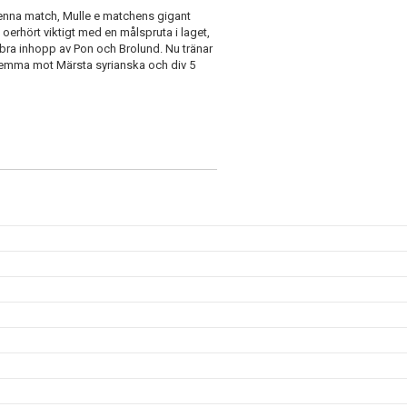
denna match, Mulle e matchens gigant
oerhört viktigt med en målspruta i laget,
 bra inhopp av Pon och Brolund. Nu tränar
 hemma mot Märsta syrianska och div 5