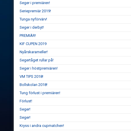
Seger i premiären!
Seriepremiär 2019!
Tunga nyförvärv!
Seger i derbyt!
PREMIÄR!
KIF CUPEN 2019
Nyårskarameller!
Segertåget rullar på!
Seger i höstpremiären!
VM TIPS 2018!
Bollskolan 2018!
Tung förlust i premiären!
Förlust!
Seger!
Seger!
Kryss i andra cupmatchen!