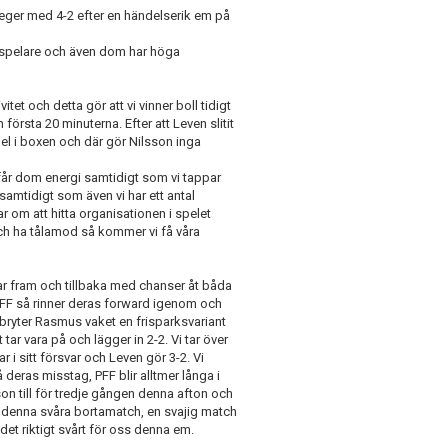
 seger med 4-2 efter en händelserik em på
ga spelare och även dom har höga
et och detta gör att vi vinner boll tidigt
örsta 20 minuterna. Efter att Leven slitit
pel i boxen och där gör Nilsson inga
 får dom energi samtidigt som vi tappar
samtidigt som även vi har ett antal
r om att hitta organisationen i spelet
och ha tålamod så kommer vi få våra
jar fram och tillbaka med chanser åt båda
n PFF så rinner deras forward igenom och
å bryter Rasmus vaket en frisparksvariant
r vara på och lägger in 2-2. Vi tar över
r i sitt försvar och Leven gör 3-2. Vi
 deras misstag, PFF blir alltmer långa i
on till för tredje gången denna afton och
på denna svåra bortamatch, en svajig match
t det riktigt svårt för oss denna em.