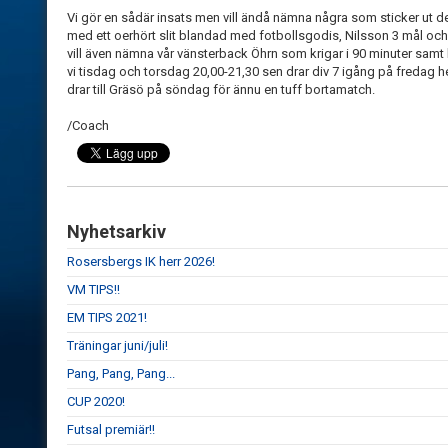
Vi gör en sådär insats men vill ändå nämna några som sticker ut 
med ett oerhört slit blandad med fotbollsgodis, Nilsson 3 mål och 
vill även nämna vår vänsterback Öhrn som krigar i 90 minuter samt
vi tisdag och torsdag 20,00-21,30 sen drar div 7 igång på fredag
drar till Gräsö på söndag för ännu en tuff bortamatch.
/Coach
Nyhetsarkiv
Rosersbergs IK herr 2026!
VM TIPS!!
EM TIPS 2021!
Träningar juni/juli!
Pang, Pang, Pang...
CUP 2020!
Futsal premiär!!