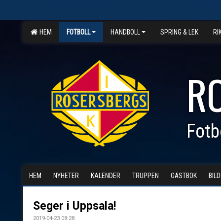
HEM
FOTBOLL
HANDBOLL
SPRING & LEK
RI
R
Fotb
HEM
NYHETER
KALENDER
TRUPPEN
GÄSTBOK
BIL
Seger i Uppsala!
2019-04-23 08:28