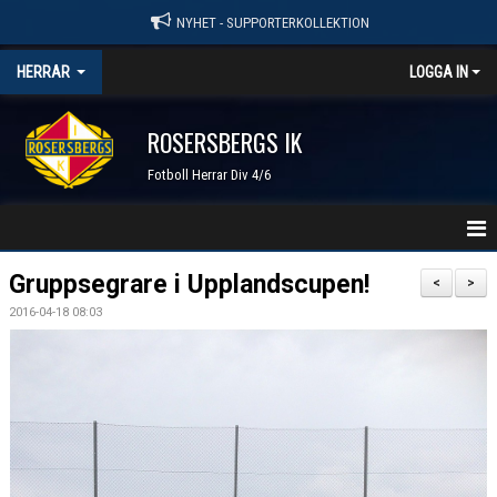
NYHET - SUPPORTERKOLLEKTION
HERRAR
LOGGA IN
ROSERSBERGS IK
Fotboll Herrar Div 4/6
HEM
Gruppsegrare i Upplandscupen!
<
>
2016-04-18 08:03
NYHETER
KALENDER
TRUPPEN
GÄSTBOK