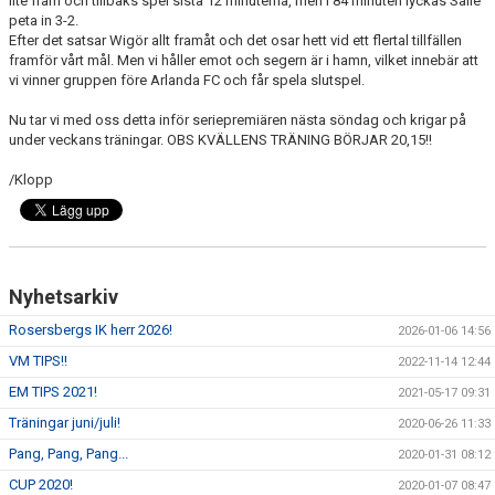
lite fram och tillbaks spel sista 12 minuterna, men i 84 minuten lyckas Salle
peta in 3-2.
Efter det satsar Wigör allt framåt och det osar hett vid ett flertal tillfällen
framför vårt mål. Men vi håller emot och segern är i hamn, vilket innebär att
vi vinner gruppen före Arlanda FC och får spela slutspel.
Nu tar vi med oss detta inför seriepremiären nästa söndag och krigar på
under veckans träningar. OBS KVÄLLENS TRÄNING BÖRJAR 20,15!!
/Klopp
Nyhetsarkiv
Rosersbergs IK herr 2026!
2026-01-06 14:56
VM TIPS!!
2022-11-14 12:44
EM TIPS 2021!
2021-05-17 09:31
Träningar juni/juli!
2020-06-26 11:33
Pang, Pang, Pang...
2020-01-31 08:12
CUP 2020!
2020-01-07 08:47