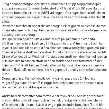
Tidig söndagsmorgon och sista cupmatchen i grupp 5 upplandscupen
stod på agendan, för motståndet stod div 7 laget Wigör SK som liksom vi
hade en förstaplats inom räckhåll vid seger. Båda lagen hade alltså chans
att vinna gruppen vid seger och Wigör hade dessutom 2 bonusstraffar att
tillgå.
Precis vid matchstart börjar det att ösregna vilket gör att spelet blir lite mer
chansartat, men vi tar tag i taktpinnen och visar direkt att vi ska ha med oss
3 poäng denna söndag.
Bra spelvändningar gör att vi kommer runt på kanterna vid ett flertal
tillfällen men tyvärr är kvaliten på inläggen inte bra. Vi trummar på och har
mycket boll och får ett ett par fina chanser som vi inte lyckas göra mål på, i
26 minuten får vi straff och då kliver Angelo fram och placerar enkelt in 1-0.
Direkt efter det så tar Wigör sin första bonusstraff och dom har tydligen en
kille som inte missat en straff sen han föddes och han fortsätter på den
linjen och 1-1 är ett faktum. Direkt efter det bjuds vi på en gratis chans då
deras målvakt slår ut en inspark rakt i gapet på Johnny som säkert placerar
in 2-1.
Domaren blåser för halvtidsvila och vi går in i paus med 2-1 ledning.
Vi gör några byten för att få in pigga ben och pratar om att fortsätta rulla
boll och utnyttja snabba spelvändningar.
Andra halvlek fortsätter som första vi har mycket boll och Wigör försöker
med snabba omställningar och är inte helt ofarliga där, vi bränner chans
efter chans och i 78 min kvitterar Wigör på sin andra bonusstraff. Det blir