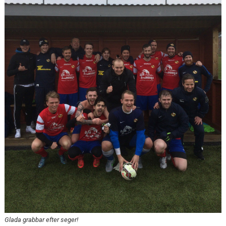
BILDGALLERI
DOKUMENT
KONTAKT
SPONSORER
UPPLANDSCUPEN 2026
SERIETABELL DIV 4 2026
MATCHER
Glada grabbar efter seger!