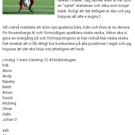
länken i mailet. Jag skriver även ut här som
BILDGALLERI
en "nyhet" startelvan och vilka som börjar
bänk. Roligt att det äntligen är dax och jag
hoppas att alla e sugna:)
DOKUMENT
Vill också meddela att dom nya spelarna Edis, Edin och Elvis är nu skrivna
KONTAKT
för Rosersbergs IK och förmodligen spelklara nästa vecka, Viktor ska vi
göra en övergång på och förhoppningsvis är han också klar nästa vecka.
SPONSORER
Det innebär att vi får riktigt bra konkurrens på alla positioner i laget och jag
hoppas att det ska höja oss ytterligare ett hack.
UPPLANDSCUPEN 2026
Lördag 1 mars Samling 12:45 klubbstugan.
Erik
SERIETABELL DIV 4 2026
Abris
Andy
Näreby
MATCHER
Bertil
Amac
David
Moberg
Oliver
Salle
Johan O
avb: