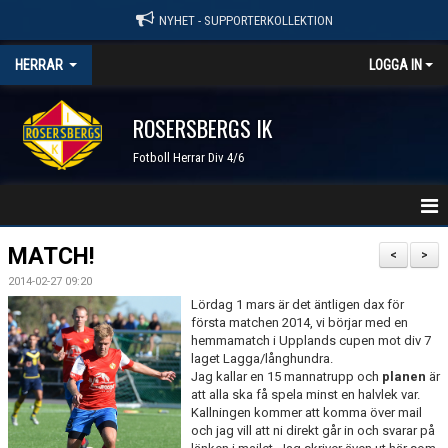
NYHET - SUPPORTERKOLLEKTION
HERRAR
LOGGA IN
ROSERSBERGS IK
Fotboll Herrar Div 4/6
HEM
MATCH!
<
>
2014-02-27 09:20
NYHETER
Lördag 1 mars är det äntligen dax för
första matchen 2014, vi börjar med en
KALENDER
hemmamatch i Upplands cupen mot div 7
laget Lagga/långhundra.
TRUPPEN
Jag kallar en 15 mannatrupp och
planen
är
att alla ska få spela minst en halvlek var.
Kallningen kommer att komma över mail
GÄSTBOK
och jag vill att ni direkt går in och svarar på