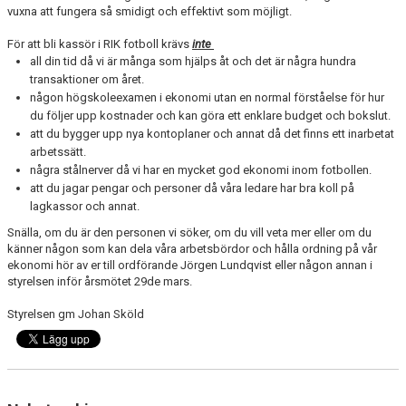
vuxna att fungera så smidigt och effektivt som möjligt.
LEDARINFORMATION FOTBOLL
För att bli kassör i RIK fotboll krävs
inte
DOMARE
all din tid då vi är många som hjälps åt och det är några hundra
transaktioner om året.
DOKUMENT
någon högskoleexamen i ekonomi utan en normal förståelse för hur
du följer upp kostnader och kan göra ett enklare budget och bokslut.
OM DU SKADAR DIG
att du bygger upp nya kontoplaner och annat då det finns ett inarbetat
arbetssätt.
några stålnerver då vi har en mycket god ekonomi inom fotbollen.
att du jagar pengar och personer då våra ledare har bra koll på
lagkassor och annat.
Snälla, om du är den personen vi söker, om du vill veta mer eller om du
känner någon som kan dela våra arbetsbördor och hålla ordning på vår
ekonomi hör av er till ordförande Jörgen Lundqvist eller någon annan i
styrelsen inför årsmötet 29de mars.
Styrelsen gm Johan Sköld