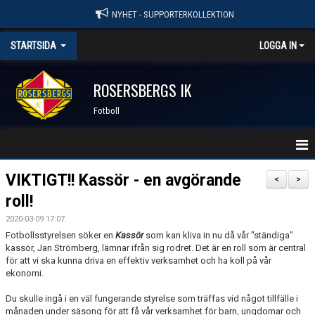
NYHET - SUPPORTERKOLLEKTION
STARTSIDA
LOGGA IN
ROSERSBERGS IK
Fotboll
HEM
VIKTIGT!! Kassör - en avgörande
<
>
roll!
KALENDER
2020-03-09 17:07
TRÄNINGSTIDER 2026
Fotbollsstyrelsen söker en
Kassör
som kan kliva in nu då vår "ständiga"
kassör, Jan Strömberg, lämnar ifrån sig rodret. Det är en roll som är central
för att vi ska kunna driva en effektiv verksamhet och ha koll på vår
MATCHER
ekonomi.
FOTBOLL - KONTAKTPERSONER
Du skulle ingå i en väl fungerande styrelse som träffas vid något tillfälle i
månaden under säsong för att få vår verksamhet för barn, ungdomar och