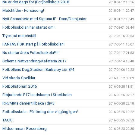
Nu är det dags för (Fot)bollskola 2018
2018-04-12 13:16
Matchtider - Försäsong!
2018-03-11 20:47
Nytt Samarbete med Sigtuna IF - Dam/Damjunior
2018-01-27 10:49
Fotbollsskolan har startat om !
2017-09-01 09:44
Tryck på matchställ
2017-08-16 09:53
FANTASTISK start på Fotbollskolan!
2017-05-11 10:07
Nu startar årets Fotbollsskola!!!!!
2017-04-17 21:53
Schema Nattvandring/Kafeteria 2017
2017-04-14 18:40
Fotbollens Dag,Stadium Barkarby Lör 8/4
2017-04-06 10:23
Vid skada-Spelklar
2016-10-12 09:09
Fotbollsforum 2016
2016-09-28 11:51
Erbjudande P17 landskamp i Stockholm
2016-09-26 07:17
RIK/MIKs damer tillbaka i div.3
2016-08-28 22:18
Fotbollsskola - På lördag drar vi igång igen!
2016-08-25 10:22
TACK !
2016-06-25 09:53
Midsommar i Rosersberg
2016-06-23 22:35