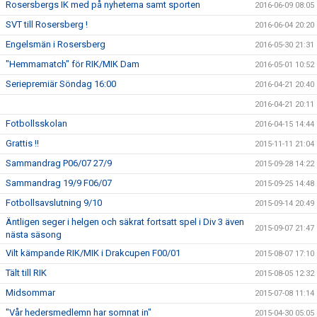
Rosersbergs IK med på nyheterna samt sporten
2016-06-09 08:05
SVT till Rosersberg !
2016-06-04 20:20
Engelsmän i Rosersberg
2016-05-30 21:31
"Hemmamatch" för RIK/MIK Dam
2016-05-01 10:52
Seriepremiär Söndag 16:00
2016-04-21 20:40
2016-04-21 20:11
Fotbollsskolan
2016-04-15 14:44
Grattis !!
2015-11-11 21:04
Sammandrag P06/07 27/9
2015-09-28 14:22
Sammandrag 19/9 F06/07
2015-09-25 14:48
Fotbollsavslutning 9/10
2015-09-14 20:49
Äntligen seger i helgen och säkrat fortsatt spel i Div 3 även
2015-09-07 21:47
nästa säsong
Vilt kämpande RIK/MIK i Drakcupen F00/01
2015-08-07 17:10
Tält till RIK
2015-08-05 12:32
Midsommar
2015-07-08 11:14
"Vår hedersmedlemn har somnat in"
2015-04-30 05:05