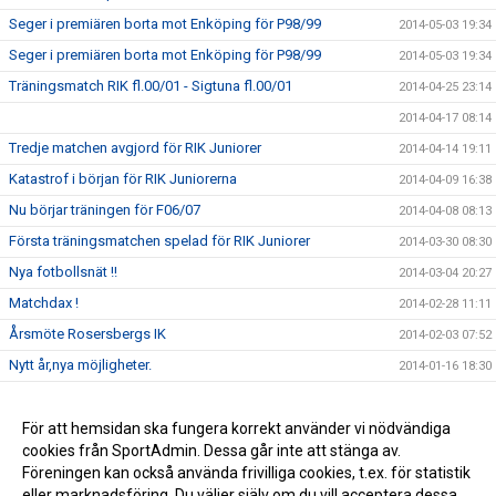
Seger i premiären borta mot Enköping för P98/99
2014-05-03 19:34
Seger i premiären borta mot Enköping för P98/99
2014-05-03 19:34
Träningsmatch RIK fl.00/01 - Sigtuna fl.00/01
2014-04-25 23:14
2014-04-17 08:14
Tredje matchen avgjord för RIK Juniorer
2014-04-14 19:11
Katastrof i början för RIK Juniorerna
2014-04-09 16:38
Nu börjar träningen för F06/07
2014-04-08 08:13
Första träningsmatchen spelad för RIK Juniorer
2014-03-30 08:30
Nya fotbollsnät !!
2014-03-04 20:27
Matchdax !
2014-02-28 11:11
Årsmöte Rosersbergs IK
2014-02-03 07:52
Nytt år,nya möjligheter.
2014-01-16 18:30
Klart med juniortränare.
2013-12-12 11:22
För att hemsidan ska fungera korrekt använder vi nödvändiga
2013-11-07 11:20
cookies från SportAdmin. Dessa går inte att stänga av.
Tack!
2013-10-25 08:27
Föreningen kan också använda frivilliga cookies, t.ex. för statistik
eller marknadsföring. Du väljer själv om du vill acceptera dessa.