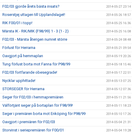
F02/03 gjorde årets bästa insats?
2014-05-27 23:14
Roserstjej uttagen till Upplandslaget!
2014-05-26 18:57
RIK F00/01 i topp!
2014-05-25 16:36
Märsta IK - RIK/MIK (F98/99) 1 - 3 (1 - 2)
2014-05-25 16:08
F02/03 - Märsta återigen numret större
2014-05-24 08:48
Förlust för Herrarna
2014-05-21 09:54
Oavgjort på hemmaplan
2014-05-19 20:26
Tung förlust borta mot Fanna för P98/99
2014-05-18 15:46
F02/03 fortfarande obesegrade!
2014-05-17 22:51
Nycklar upphittade!
2014-05-13 07:25
STORSEGER för Herrarna
2014-05-12 07:36
Seger för F02/03 i hemmapremiären
2014-05-11 21:56
Välförtjänt seger på bortaplan för F98/99!
2014-05-11 18:23
Seger i premiären borta mot Enköping för P98/99
2014-05-10 17:26
Oavgjort i premiären för F02/03
2014-05-04 21:31
Storvinst i seriepremiären för F00/01
2014-05-04 19:28