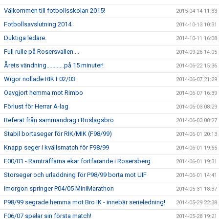
Välkommen till fotbollsskolan 2015!
2015-04-14 11:33
Fotbollsavslutning 2014
2014-10-13 10:31
Duktiga ledare.
2014-10-11 16:08
Full rulle på Rosersvallen....
2014-09-26 14:05
Årets vändning............på 15 minuter!
2014-06-22 15:36
Wigör nollade RIK F02/03
2014-06-07 21:29
Oavgjort hemma mot Rimbo
2014-06-07 16:39
Förlust för Herrar A-lag
2014-06-03 08:29
Referat från sammandrag i Roslagsbro
2014-06-03 08:27
Stabil bortaseger för RIK/MIK (F98/99)
2014-06-01 20:13
Knapp seger i kvällsmatch för F98/99
2014-06-01 19:55
F00/01 - Ramträffarna ekar fortfarande i Rosersberg
2014-06-01 19:31
Storseger och urladdning för P98/99 borta mot UIF
2014-06-01 14:41
Imorgon springer P04/05 MiniMarathon
2014-05-31 18:37
P98/99 segrade hemma mot Bro IK - innebär serieledning!
2014-05-29 22:38
F06/07 spelar sin första match!
2014-05-28 19:21