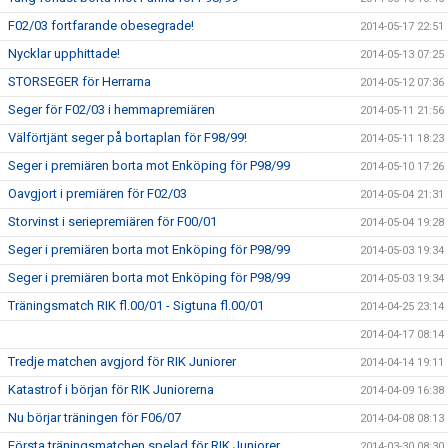
F02/03 fortfarande obesegrade!
2014-05-17 22:51
Nycklar upphittade!
2014-05-13 07:25
STORSEGER för Herrarna
2014-05-12 07:36
Seger för F02/03 i hemmapremiären
2014-05-11 21:56
Välförtjänt seger på bortaplan för F98/99!
2014-05-11 18:23
Seger i premiären borta mot Enköping för P98/99
2014-05-10 17:26
Oavgjort i premiären för F02/03
2014-05-04 21:31
Storvinst i seriepremiären för F00/01
2014-05-04 19:28
Seger i premiären borta mot Enköping för P98/99
2014-05-03 19:34
Seger i premiären borta mot Enköping för P98/99
2014-05-03 19:34
Träningsmatch RIK fl.00/01 - Sigtuna fl.00/01
2014-04-25 23:14
2014-04-17 08:14
Tredje matchen avgjord för RIK Juniorer
2014-04-14 19:11
Katastrof i början för RIK Juniorerna
2014-04-09 16:38
Nu börjar träningen för F06/07
2014-04-08 08:13
Första träningsmatchen spelad för RIK Juniorer
2014-03-30 08:30