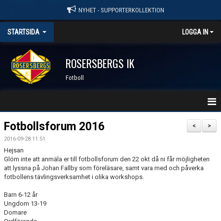
NYHET - SUPPORTERKOLLEKTION
STARTSIDA
LOGGA IN
ROSERSBERGS IK
Fotboll
HEM
Fotbollsforum 2016
<
>
2016-09-28 11:51
KALENDER
Hejsan
Glöm inte att anmäla er till fotbollsforum den 22 okt då ni får möjligheten
TRÄNINGSTIDER 2026
att lyssna på Johan Fallby som föreläsare, samt vara med och påverka
fotbollens tävlingsverksamhet i olika workshops.
MATCHER
Barn 6-12 år
Ungdom 13-19
FOTBOLL - KONTAKTPERSONER
Domare