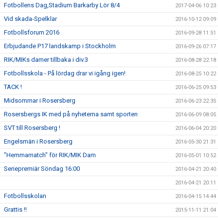
Fotbollens Dag,Stadium Barkarby Lör 8/4
2017-04-06 10:23
Vid skada-Spelklar
2016-10-12 09:09
Fotbollsforum 2016
2016-09-28 11:51
Erbjudande P17 landskamp i Stockholm
2016-09-26 07:17
RIK/MIKs damer tillbaka i div.3
2016-08-28 22:18
Fotbollsskola - På lördag drar vi igång igen!
2016-08-25 10:22
TACK !
2016-06-25 09:53
Midsommar i Rosersberg
2016-06-23 22:35
Rosersbergs IK med på nyheterna samt sporten
2016-06-09 08:05
SVT till Rosersberg !
2016-06-04 20:20
Engelsmän i Rosersberg
2016-05-30 21:31
"Hemmamatch" för RIK/MIK Dam
2016-05-01 10:52
Seriepremiär Söndag 16:00
2016-04-21 20:40
2016-04-21 20:11
Fotbollsskolan
2016-04-15 14:44
Grattis !!
2015-11-11 21:04