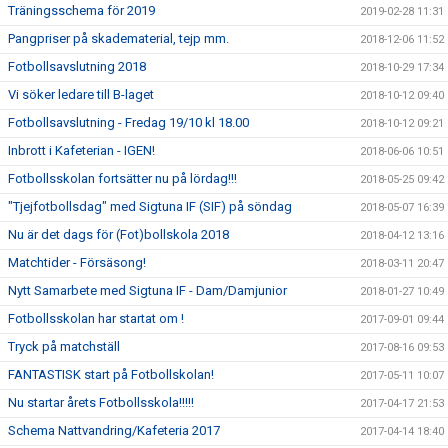
Träningsschema för 2019
2019-02-28 11:31
Pangpriser på skadematerial, tejp mm.
2018-12-06 11:52
Fotbollsavslutning 2018
2018-10-29 17:34
Vi söker ledare till B-laget
2018-10-12 09:40
Fotbollsavslutning - Fredag 19/10 kl 18.00
2018-10-12 09:21
Inbrott i Kafeterian - IGEN!
2018-06-06 10:51
Fotbollsskolan fortsätter nu på lördag!!!
2018-05-25 09:42
"Tjejfotbollsdag" med Sigtuna IF (SIF) på söndag
2018-05-07 16:39
Nu är det dags för (Fot)bollskola 2018
2018-04-12 13:16
Matchtider - Försäsong!
2018-03-11 20:47
Nytt Samarbete med Sigtuna IF - Dam/Damjunior
2018-01-27 10:49
Fotbollsskolan har startat om !
2017-09-01 09:44
Tryck på matchställ
2017-08-16 09:53
FANTASTISK start på Fotbollskolan!
2017-05-11 10:07
Nu startar årets Fotbollsskola!!!!!
2017-04-17 21:53
Schema Nattvandring/Kafeteria 2017
2017-04-14 18:40