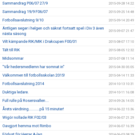
Sammandrag P06/07 27/9
2015-09-28 14:22
Sammandrag 19/9 F06/07
2015-09-25 14:48
Fotbollsavslutning 9/10
2015-09-14 20:49
Äntligen seger i helgen och säkrat fortsatt spel i Div 3 även
2015-09-07 21:47
nästa säsong
Vilt kämpande RIK/MIK i Drakcupen F00/01
2015-08-07 17:10
Tält till RIK
2015-08-05 12:32
Midsommar
2015-07-08 11:14
"Vår hedersmedlemn har somnat in"
2015-04-30 05:05
Välkommen till fotbollsskolan 2015!
2015-04-14 11:33
Fotbollsavslutning 2014
2014-10-13 10:31
Duktiga ledare.
2014-10-11 16:08
Full rulle på Rosersvallen....
2014-09-26 14:05
Årets vändning............på 15 minuter!
2014-06-22 15:36
Wigör nollade RIK F02/03
2014-06-07 21:29
Oavgjort hemma mot Rimbo
2014-06-07 16:39
Förlust för Herrar A-lag
2014-06-03 08:29