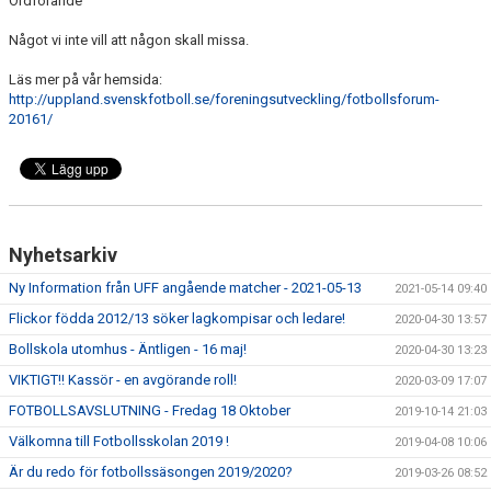
Ordförande
LEDARINFORMATION FOTBOLL
Något vi inte vill att någon skall missa.
DOMARE
Läs mer på vår hemsida:
http://uppland.svenskfotboll.se/foreningsutveck
ling/fotbollsforum-
DOKUMENT
20161/
OM DU SKADAR DIG
Nyhetsarkiv
Ny Information från UFF angående matcher - 2021-05-13
2021-05-14 09:40
Flickor födda 2012/13 söker lagkompisar och ledare!
2020-04-30 13:57
Bollskola utomhus - Äntligen - 16 maj!
2020-04-30 13:23
VIKTIGT!! Kassör - en avgörande roll!
2020-03-09 17:07
FOTBOLLSAVSLUTNING - Fredag 18 Oktober
2019-10-14 21:03
Välkomna till Fotbollsskolan 2019 !
2019-04-08 10:06
Är du redo för fotbollssäsongen 2019/2020?
2019-03-26 08:52