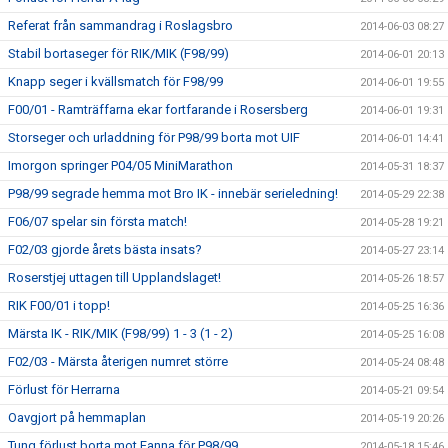
Referat från sammandrag i Roslagsbro
2014-06-03 08:27
Stabil bortaseger för RIK/MIK (F98/99)
2014-06-01 20:13
Knapp seger i kvällsmatch för F98/99
2014-06-01 19:55
F00/01 - Ramträffarna ekar fortfarande i Rosersberg
2014-06-01 19:31
Storseger och urladdning för P98/99 borta mot UIF
2014-06-01 14:41
Imorgon springer P04/05 MiniMarathon
2014-05-31 18:37
P98/99 segrade hemma mot Bro IK - innebär serieledning!
2014-05-29 22:38
F06/07 spelar sin första match!
2014-05-28 19:21
F02/03 gjorde årets bästa insats?
2014-05-27 23:14
Roserstjej uttagen till Upplandslaget!
2014-05-26 18:57
RIK F00/01 i topp!
2014-05-25 16:36
Märsta IK - RIK/MIK (F98/99) 1 - 3 (1 - 2)
2014-05-25 16:08
F02/03 - Märsta återigen numret större
2014-05-24 08:48
Förlust för Herrarna
2014-05-21 09:54
Oavgjort på hemmaplan
2014-05-19 20:26
Tung förlust borta mot Fanna för P98/99
2014-05-18 15:46