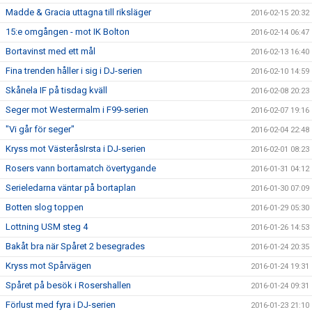
Madde & Gracia uttagna till riksläger
2016-02-15 20:32
15:e omgången - mot IK Bolton
2016-02-14 06:47
Bortavinst med ett mål
2016-02-13 16:40
Fina trenden håller i sig i DJ-serien
2016-02-10 14:59
Skånela IF på tisdag kväll
2016-02-08 20:23
Seger mot Westermalm i F99-serien
2016-02-07 19:16
"Vi går för seger"
2016-02-04 22:48
Kryss mot VästeråsIrsta i DJ-serien
2016-02-01 08:23
Rosers vann bortamatch övertygande
2016-01-31 04:12
Serieledarna väntar på bortaplan
2016-01-30 07:09
Botten slog toppen
2016-01-29 05:30
Lottning USM steg 4
2016-01-26 14:53
Bakåt bra när Spåret 2 besegrades
2016-01-24 20:35
Kryss mot Spårvägen
2016-01-24 19:31
Spåret på besök i Rosershallen
2016-01-24 09:31
Förlust med fyra i DJ-serien
2016-01-23 21:10