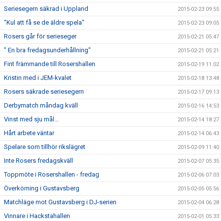
Seriesegern säkrad i Uppland
2015-02-23 09:55
"Kul att få se de äldre spela"
2015-02-23 09:05
Rosers går för serieseger
2015-02-21 05:47
" En bra fredagsunderhållning"
2015-02-21 05:21
Fint främmande till Rosershallen
2015-02-19 11:02
Kristin med i JEM-kvalet
2015-02-18 13:48
Rosers säkrade seriesegern
2015-02-17 09:13
Derbymatch måndag kväll
2015-02-16 14:53
Vinst med sju mål...
2015-02-14 18:27
Hårt arbete väntar
2015-02-14 06:43
Spelare som tillhör rikslägret
2015-02-09 11:40
Inte Rosers fredagskväll
2015-02-07 05:35
Toppmöte i Rosershallen - fredag
2015-02-06 07:03
Överkörning i Gustavsberg
2015-02-05 05:56
Matchläge mot Gustavsberg i DJ-serien
2015-02-04 06:28
Vinnare i Hackstahallen
2015-02-01 05:33