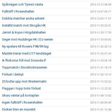
Spårvägen och Tyresö nästa
2015-12-12 08:58
Fullträff i Rosershallen
2015-12-07 05:17
Dubbla matcher andra advent
2015-12-05 11:57
Inställd match mot Skogås HK
2015-11-30 20:01
Jämnt & kryss i Högdalshallen
2015-11-29 17:39
Seger mot Huddinge HK i DJ-serien
2015-11-29 09:05
Ny spelare till Rosers F98/99-lag
2015-11-26 20:13
Madde tränar med U17-landslaget
2015-11-25 07:24
A-flickorna föll mot Sorunda IF
2015-11-23 04:18
Toppmatch i Stockholmsserien
2015-11-21 18:19
Förlust i derbyt
2015-11-20 19:19
20 bollar upp mot Westermalm
2015-11-15 03:52
Flaggan i topp trots förlust
2015-11-12 22:20
Skuru väntar på bortaplan
2015-11-08 13:42
Ingen fullträff i Rosershallen
2015-11-06 04:40
Dicken blev en munsbit
2015-11-01 16:28