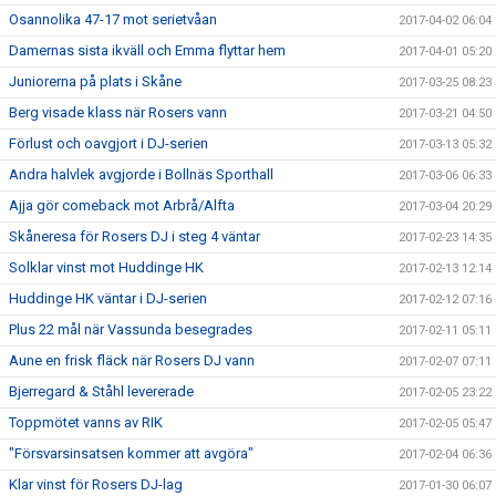
Osannolika 47-17 mot serietvåan
2017-04-02 06:04
Damernas sista ikväll och Emma flyttar hem
2017-04-01 05:20
Juniorerna på plats i Skåne
2017-03-25 08:23
Berg visade klass när Rosers vann
2017-03-21 04:50
Förlust och oavgjort i DJ-serien
2017-03-13 05:32
Andra halvlek avgjorde i Bollnäs Sporthall
2017-03-06 06:33
Ajja gör comeback mot Arbrå/Alfta
2017-03-04 20:29
Skåneresa för Rosers DJ i steg 4 väntar
2017-02-23 14:35
Solklar vinst mot Huddinge HK
2017-02-13 12:14
Huddinge HK väntar i DJ-serien
2017-02-12 07:16
Plus 22 mål när Vassunda besegrades
2017-02-11 05:11
Aune en frisk fläck när Rosers DJ vann
2017-02-07 07:11
Bjerregard & Ståhl levererade
2017-02-05 23:22
Toppmötet vanns av RIK
2017-02-05 05:47
"Försvarsinsatsen kommer att avgöra"
2017-02-04 06:36
Klar vinst för Rosers DJ-lag
2017-01-30 06:07