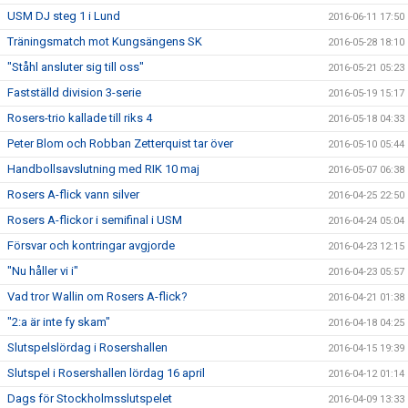
USM DJ steg 1 i Lund
2016-06-11 17:50
Träningsmatch mot Kungsängens SK
2016-05-28 18:10
"Ståhl ansluter sig till oss"
2016-05-21 05:23
Fastställd division 3-serie
2016-05-19 15:17
Rosers-trio kallade till riks 4
2016-05-18 04:33
Peter Blom och Robban Zetterquist tar över
2016-05-10 05:44
Handbollsavslutning med RIK 10 maj
2016-05-07 06:38
Rosers A-flick vann silver
2016-04-25 22:50
Rosers A-flickor i semifinal i USM
2016-04-24 05:04
Försvar och kontringar avgjorde
2016-04-23 12:15
"Nu håller vi i"
2016-04-23 05:57
Vad tror Wallin om Rosers A-flick?
2016-04-21 01:38
"2:a är inte fy skam"
2016-04-18 04:25
Slutspelslördag i Rosershallen
2016-04-15 19:39
Slutspel i Rosershallen lördag 16 april
2016-04-12 01:14
Dags för Stockholmsslutspelet
2016-04-09 13:33