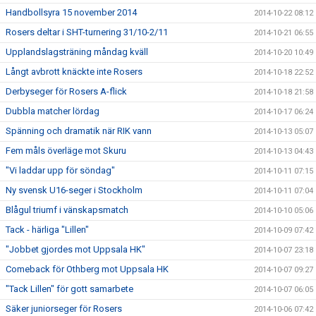
Handbollsyra 15 november 2014
2014-10-22 08:12
Rosers deltar i SHT-turnering 31/10-2/11
2014-10-21 06:55
Upplandslagsträning måndag kväll
2014-10-20 10:49
Långt avbrott knäckte inte Rosers
2014-10-18 22:52
Derbyseger för Rosers A-flick
2014-10-18 21:58
Dubbla matcher lördag
2014-10-17 06:24
Spänning och dramatik när RIK vann
2014-10-13 05:07
Fem måls överläge mot Skuru
2014-10-13 04:43
"Vi laddar upp för söndag"
2014-10-11 07:15
Ny svensk U16-seger i Stockholm
2014-10-11 07:04
Blågul triumf i vänskapsmatch
2014-10-10 05:06
Tack - härliga "Lillen"
2014-10-09 07:42
"Jobbet gjordes mot Uppsala HK"
2014-10-07 23:18
Comeback för Othberg mot Uppsala HK
2014-10-07 09:27
"Tack Lillen" för gott samarbete
2014-10-07 06:05
Säker juniorseger för Rosers
2014-10-06 07:42