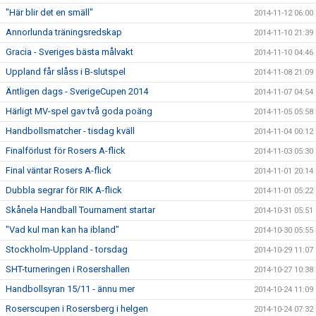
"Här blir det en smäll"
2014-11-12 06:00
Annorlunda träningsredskap
2014-11-10 21:39
Gracia - Sveriges bästa målvakt
2014-11-10 04:46
Uppland får slåss i B-slutspel
2014-11-08 21:09
Äntligen dags - SverigeCupen 2014
2014-11-07 04:54
Härligt MV-spel gav två goda poäng
2014-11-05 05:58
Handbollsmatcher - tisdag kväll
2014-11-04 00:12
Finalförlust för Rosers A-flick
2014-11-03 05:30
Final väntar Rosers A-flick
2014-11-01 20:14
Dubbla segrar för RIK A-flick
2014-11-01 05:22
Skånela Handball Tournament startar
2014-10-31 05:51
"Vad kul man kan ha ibland"
2014-10-30 05:55
Stockholm-Uppland - torsdag
2014-10-29 11:07
SHT-turneringen i Rosershallen
2014-10-27 10:38
Handbollsyran 15/11 - ännu mer
2014-10-24 11:09
Roserscupen i Rosersberg i helgen
2014-10-24 07:32