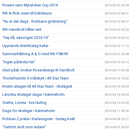
Rosers vann Myrsloken Cup 2014
2014-05-25 03:44
RIK A-flick reser till Eskilstuna
2014-05-22 04:51
"Nu är det dags - Robbans-gristräning"
2014-05-12 04:57
RIK-Handboll håller rent
2014-05-02 05:02
"Hej då, säsongen 2013/14"
2014-04-23 04:52
Upplands distriktslag kallar
2014-04-22 11:15
Sammanhållning A & O med RIK F98/99
2014-04-21 05:08
"Ingen påskvila här"
2014-04-19 05:12
Glad påsk önskar Rosersbergs IK handboll
2014-04-17 05:08
Thorleifsdottir 3-målskytt i All Star Team
2014-04-15 18:20
Kristin uttagen till All Star Team - rikslägret
2014-04-15 04:09
Lärorika riksläger dagar i Katrineholm
2014-04-14 04:09
Grattis, Linnea - bra tävling
2014-04-13 03:20
Dags för riksläger i Katrineholm
2014-04-11 04:50
Robban Z pratar i Karlavagnen - tisdag kväll
2014-04-08 20:21
"Oerhört stolt som ledare"
2014-04-07 03:42