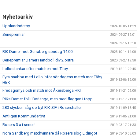
Nyhetsarkiv
Upplandsderby
2024-10-05 11:29
Seriepremiär
2024-09-27 19:01
2024-09-16 16:10
RIK Damer mot Gurraberg söndag 14:00
2023-10-14 14:00
Seriepremiär Damer Handboll div 2 östra
2023-09-27 19:30
Lollos tankar efter matchen mot Täby
2019-12-11 22:45
Fyra snabba med Lollo inför söndagens match mot Täby
2019-12-06 12:00
HBK
Fredagsmys och match mot Åkersberga HK!
2019-11-21 09:00
RIKs Damer föll i Borlänge, men med flaggan i topp!
2019-11-17 21:00
280 stycken såg derbyt RIK-SIF i Rosershallen
2019-11-09 16:45
Äntligen Kommunderby!
2019-11-06 21:00
Rosers 3:a i serien!
2019-03-17 21:33
Nora Sandberg matchvinnare då Rosers slog Lidingö!
2019-03-10 08:03