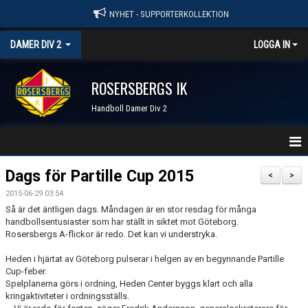
NYHET - SUPPORTERKOLLEKTION
DAMER DIV 2
LOGGA IN
ROSERSBERGS IK
Handboll Damer Div 2
STARTSIDA
Dags för Partille Cup 2015
<
>
2015-06-29 03:54
NYHETER
Så är det äntligen dags. Måndagen är en stor resdag för många
handbollsentusiaster som har ställt in siktet mot Göteborg.
KALENDER
Rosersbergs A-flickor är redo. Det kan vi understryka.
TRUPPEN
Heden i hjärtat av Göteborg pulserar i helgen av en begynnande Partille
Cup-feber.
Spelplanerna görs i ordning, Heden Center byggs klart och alla
SERIER & RESULTAT
kringaktiviteter i ordningsställs.