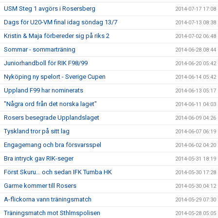
USM Steg 1 avgörs i Rosersberg
2014-07-17 17:08
Dags för U20-VM final idag söndag 13/7
2014-07-13 08:38
Kristin & Maja förbereder sig på riks 2
2014-07-02 06:48
Sommar - sommarträning
2014-06-28 08:44
Juniorhandboll för RIK F98/99
2014-06-20 05:42
Nyköping ny spelort - Sverige Cupen
2014-06-14 05:42
Uppland F99 har nominerats
2014-06-13 05:17
"Några ord från det norska laget"
2014-06-11 04:03
Rosers besegrade Upplandslaget
2014-06-09 04:26
Tyskland tror på sitt lag
2014-06-07 06:19
Engagemang och bra försvarsspel
2014-06-02 04:20
Bra intryck gav RIK-seger
2014-05-31 18:19
Först Skuru... och sedan IFK Tumba HK
2014-05-30 17:28
Garme kommer till Rosers
2014-05-30 04:12
A-flickorna vann träningsmatch
2014-05-29 07:30
Träningsmatch mot Sthlmspolisen
2014-05-28 05:05