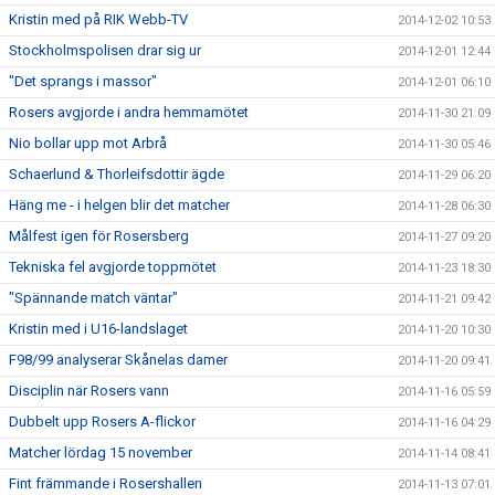
Kristin med på RIK Webb-TV
2014-12-02 10:53
Stockholmspolisen drar sig ur
2014-12-01 12:44
"Det sprangs i massor"
2014-12-01 06:10
Rosers avgjorde i andra hemmamötet
2014-11-30 21:09
Nio bollar upp mot Arbrå
2014-11-30 05:46
Schaerlund & Thorleifsdottir ägde
2014-11-29 06:20
Häng me - i helgen blir det matcher
2014-11-28 06:30
Målfest igen för Rosersberg
2014-11-27 09:20
Tekniska fel avgjorde toppmötet
2014-11-23 18:30
"Spännande match väntar"
2014-11-21 09:42
Kristin med i U16-landslaget
2014-11-20 10:30
F98/99 analyserar Skånelas damer
2014-11-20 09:41
Disciplin när Rosers vann
2014-11-16 05:59
Dubbelt upp Rosers A-flickor
2014-11-16 04:29
Matcher lördag 15 november
2014-11-14 08:41
Fint främmande i Rosershallen
2014-11-13 07:01