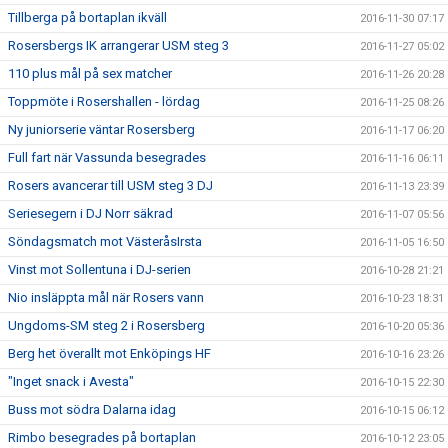
Tillberga på bortaplan ikväll
2016-11-30 07:17
Rosersbergs IK arrangerar USM steg 3
2016-11-27 05:02
110 plus mål på sex matcher
2016-11-26 20:28
Toppmöte i Rosershallen - lördag
2016-11-25 08:26
Ny juniorserie väntar Rosersberg
2016-11-17 06:20
Full fart när Vassunda besegrades
2016-11-16 06:11
Rosers avancerar till USM steg 3 DJ
2016-11-13 23:39
Seriesegern i DJ Norr säkrad
2016-11-07 05:56
Söndagsmatch mot VästeråsIrsta
2016-11-05 16:50
Vinst mot Sollentuna i DJ-serien
2016-10-28 21:21
Nio insläppta mål när Rosers vann
2016-10-23 18:31
Ungdoms-SM steg 2 i Rosersberg
2016-10-20 05:36
Berg het överallt mot Enköpings HF
2016-10-16 23:26
"Inget snack i Avesta"
2016-10-15 22:30
Buss mot södra Dalarna idag
2016-10-15 06:12
Rimbo besegrades på bortaplan
2016-10-12 23:05