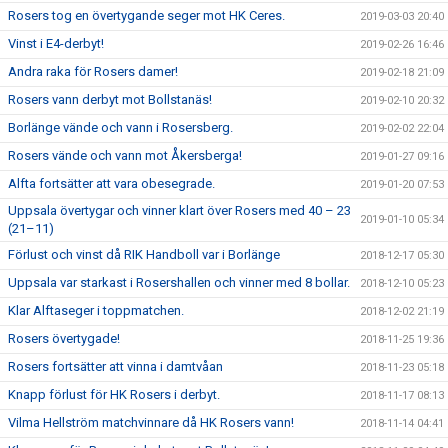
Rosers tog en övertygande seger mot HK Ceres.
2019-03-03 20:40
Vinst i E4-derbyt!
2019-02-26 16:46
Andra raka för Rosers damer!
2019-02-18 21:09
Rosers vann derbyt mot Bollstanäs!
2019-02-10 20:32
Borlänge vände och vann i Rosersberg.
2019-02-02 22:04
Rosers vände och vann mot Åkersberga!
2019-01-27 09:16
Alfta fortsätter att vara obesegrade.
2019-01-20 07:53
Uppsala övertygar och vinner klart över Rosers med 40 – 23
2019-01-10 05:34
(21–11)
Förlust och vinst då RIK Handboll var i Borlänge
2018-12-17 05:30
Uppsala var starkast i Rosershallen och vinner med 8 bollar.
2018-12-10 05:23
Klar Alftaseger i toppmatchen.
2018-12-02 21:19
Rosers övertygade!
2018-11-25 19:36
Rosers fortsätter att vinna i damtvåan
2018-11-23 05:18
Knapp förlust för HK Rosers i derbyt.
2018-11-17 08:13
Vilma Hellström matchvinnare då HK Rosers vann!
2018-11-14 04:41