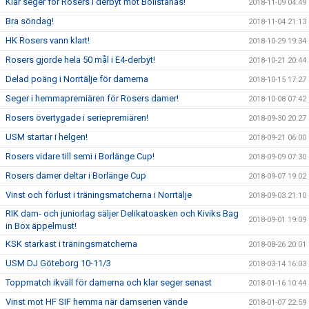
Klar seger för Rosers i derbyt mot Bollstanäs!
2018-11-09 04:49
Bra söndag!
2018-11-04 21:13
HK Rosers vann klart!
2018-10-29 19:34
Rosers gjorde hela 50 mål i E4-derbyt!
2018-10-21 20:44
Delad poäng i Norrtälje för damerna
2018-10-15 17:27
Seger i hemmapremiären för Rosers damer!
2018-10-08 07:42
Rosers övertygade i seriepremiären!
2018-09-30 20:27
USM startar i helgen!
2018-09-21 06:00
Rosers vidare till semi i Borlänge Cup!
2018-09-09 07:30
Rosers damer deltar i Borlänge Cup
2018-09-07 19:02
Vinst och förlust i träningsmatcherna i Norrtälje
2018-09-03 21:10
RIK dam- och juniorlag säljer Delikatoasken och Kiviks Bag
2018-09-01 19:09
in Box äppelmust!
KSK starkast i träningsmatcherna
2018-08-26 20:01
USM DJ Göteborg 10-11/3
2018-03-14 16:03
Toppmatch ikväll för damerna och klar seger senast
2018-01-16 10:44
Vinst mot HF SIF hemma när damserien vände
2018-01-07 22:59