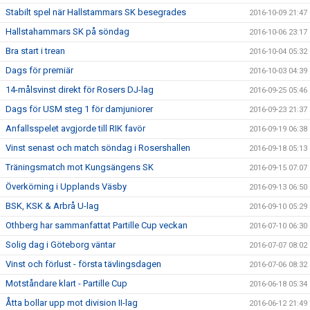
Stabilt spel när Hallstammars SK besegrades
2016-10-09 21:47
Hallstahammars SK på söndag
2016-10-06 23:17
Bra start i trean
2016-10-04 05:32
Dags för premiär
2016-10-03 04:39
14-målsvinst direkt för Rosers DJ-lag
2016-09-25 05:46
Dags för USM steg 1 för damjuniorer
2016-09-23 21:37
Anfallsspelet avgjorde till RIK favör
2016-09-19 06:38
Vinst senast och match söndag i Rosershallen
2016-09-18 05:13
Träningsmatch mot Kungsängens SK
2016-09-15 07:07
Överkörning i Upplands Väsby
2016-09-13 06:50
BSK, KSK & Arbrå U-lag
2016-09-10 05:29
Othberg har sammanfattat Partille Cup veckan
2016-07-10 06:30
Solig dag i Göteborg väntar
2016-07-07 08:02
Vinst och förlust - första tävlingsdagen
2016-07-06 08:32
Motståndare klart - Partille Cup
2016-06-18 05:34
Åtta bollar upp mot division II-lag
2016-06-12 21:49