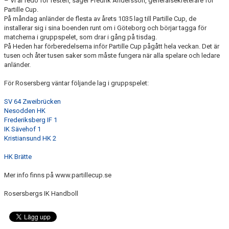
– Vi är redo för festen, säger Fredrik Andersson, generalsekreterare för
KONTAKT
Partille Cup.
På måndag anländer de flesta av årets 1035 lag till Partille Cup, de
installerar sig i sina boenden runt om i Göteborg och börjar tagga för
DOKUMENT
matcherna i gruppspelet, som drar i gång på tisdag.
På Heden har förberedelserna inför Partille Cup pågått hela veckan. Det är
BILDGALLERI
tusen och åter tusen saker som måste fungera när alla spelare och ledare
anländer.
MATCHER
För Rosersberg väntar följande lag i gruppspelet:
SV 64 Zweibrücken
Nesodden HK
Frederiksberg IF 1
IK Sävehof 1
Kristiansund HK 2
HK Brätte
Mer info finns på www.partillecup.se
Rosersbergs IK Handboll