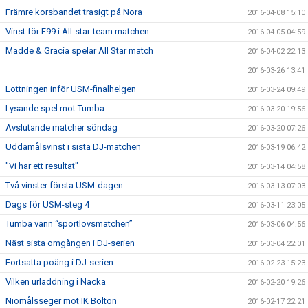
Främre korsbandet trasigt på Nora
2016-04-08 15:10
Vinst för F99 i All-star-team matchen
2016-04-05 04:59
Madde & Gracia spelar All Star match
2016-04-02 22:13
2016-03-26 13:41
Lottningen inför USM-finalhelgen
2016-03-24 09:49
Lysande spel mot Tumba
2016-03-20 19:56
Avslutande matcher söndag
2016-03-20 07:26
Uddamålsvinst i sista DJ-matchen
2016-03-19 06:42
"Vi har ett resultat"
2016-03-14 04:58
Två vinster första USM-dagen
2016-03-13 07:03
Dags för USM-steg 4
2016-03-11 23:05
Tumba vann “sportlovsmatchen”
2016-03-06 04:56
Näst sista omgången i DJ-serien
2016-03-04 22:01
Fortsatta poäng i DJ-serien
2016-02-23 15:23
Vilken urladdning i Nacka
2016-02-20 19:26
Niomålsseger mot IK Bolton
2016-02-17 22:21