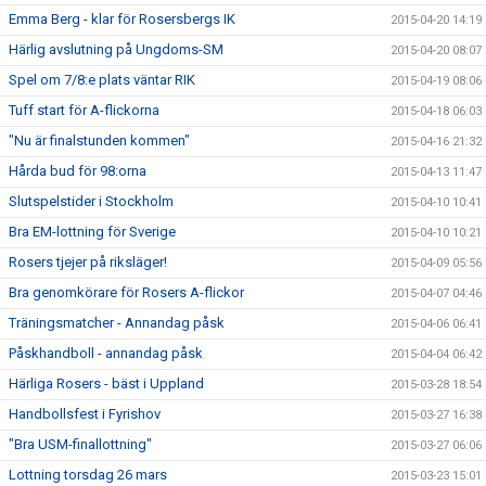
Emma Berg - klar för Rosersbergs IK
2015-04-20 14:19
Härlig avslutning på Ungdoms-SM
2015-04-20 08:07
Spel om 7/8:e plats väntar RIK
2015-04-19 08:06
Tuff start för A-flickorna
2015-04-18 06:03
"Nu är finalstunden kommen"
2015-04-16 21:32
Hårda bud för 98:orna
2015-04-13 11:47
Slutspelstider i Stockholm
2015-04-10 10:41
Bra EM-lottning för Sverige
2015-04-10 10:21
Rosers tjejer på riksläger!
2015-04-09 05:56
Bra genomkörare för Rosers A-flickor
2015-04-07 04:46
Träningsmatcher - Annandag påsk
2015-04-06 06:41
Påskhandboll - annandag påsk
2015-04-04 06:42
Härliga Rosers - bäst i Uppland
2015-03-28 18:54
Handbollsfest i Fyrishov
2015-03-27 16:38
"Bra USM-finallottning"
2015-03-27 06:06
Lottning torsdag 26 mars
2015-03-23 15:01