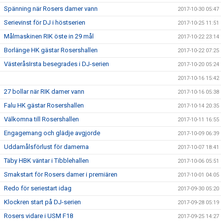
Spänning när Rosers damer vann
2017-10-30 05:47
Serievinst för DJ i höstserien
2017-10-25 11:51
Målmaskinen RIK öste in 29 mål
2017-10-22 23:14
Borlänge HK gästar Rosershallen
2017-10-22 07:25
VästeråsIrsta besegrades i DJ-serien
2017-10-20 05:24
2017-10-16 15:42
27 bollar när RIK damer vann
2017-10-16 05:38
Falu HK gästar Rosershallen
2017-10-14 20:35
Välkomna till Rosershallen
2017-10-11 16:55
Engagemang och glädje avgjorde
2017-10-09 06:39
Uddamålsförlust för damerna
2017-10-07 18:41
Täby HBK väntar i Tibblehallen
2017-10-06 05:51
Smakstart för Rosers damer i premiären
2017-10-01 04:05
Redo för seriestart idag
2017-09-30 05:20
Klockren start på DJ-serien
2017-09-28 05:19
Rosers vidare i USM F18
2017-09-25 14:27