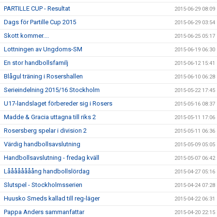
PARTILLE CUP - Resultat
2015-06-29 08:09
Dags för Partille Cup 2015
2015-06-29 03:54
Skott kommer....
2015-06-25 05:17
Lottningen av Ungdoms-SM
2015-06-19 06:30
En stor handbollsfamilj
2015-06-12 15:41
Blågul träning i Rosershallen
2015-06-10 06:28
Serieindelning 2015/16 Stockholm
2015-05-22 17:45
U17-landslaget förbereder sig i Rosers
2015-05-16 08:37
Madde & Gracia uttagna till riks 2
2015-05-11 17:06
Rosersberg spelar i division 2
2015-05-11 06:36
Värdig handbollsavslutning
2015-05-09 05:05
Handbollsavslutning - fredag kväll
2015-05-07 06:42
Låååååååång handbollslördag
2015-04-27 05:16
Slutspel - Stockholmsserien
2015-04-24 07:28
Huusko Smeds kallad till reg-läger
2015-04-22 06:31
Pappa Anders sammanfattar
2015-04-20 22:15