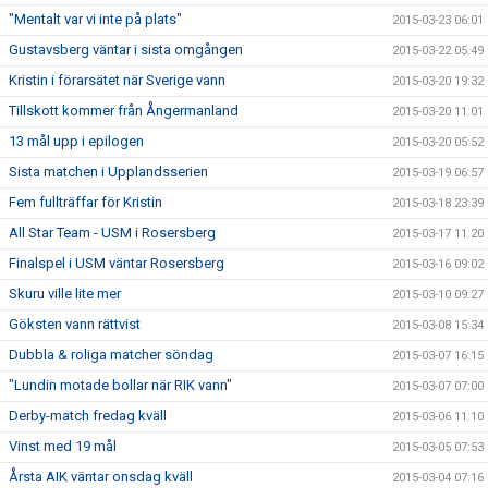
"Mentalt var vi inte på plats"
2015-03-23 06:01
Gustavsberg väntar i sista omgången
2015-03-22 05:49
Kristin i förarsätet när Sverige vann
2015-03-20 19:32
Tillskott kommer från Ångermanland
2015-03-20 11:01
13 mål upp i epilogen
2015-03-20 05:52
Sista matchen i Upplandsserien
2015-03-19 06:57
Fem fullträffar för Kristin
2015-03-18 23:39
All Star Team - USM i Rosersberg
2015-03-17 11:20
Finalspel i USM väntar Rosersberg
2015-03-16 09:02
Skuru ville lite mer
2015-03-10 09:27
Göksten vann rättvist
2015-03-08 15:34
Dubbla & roliga matcher söndag
2015-03-07 16:15
"Lundin motade bollar när RIK vann"
2015-03-07 07:00
Derby-match fredag kväll
2015-03-06 11:10
Vinst med 19 mål
2015-03-05 07:53
Årsta AIK väntar onsdag kväll
2015-03-04 07:16