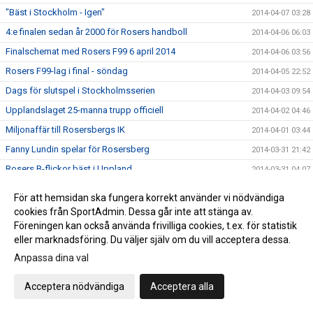
"Bäst i Stockholm - Igen"
2014-04-07 03:28
4:e finalen sedan år 2000 för Rosers handboll
2014-04-06 06:03
Finalschemat med Rosers F99 6 april 2014
2014-04-06 03:56
Rosers F99-lag i final - söndag
2014-04-05 22:52
Dags för slutspel i Stockholmsserien
2014-04-03 09:54
Upplandslaget 25-manna trupp officiell
2014-04-02 04:46
Miljonaffär till Rosersbergs IK
2014-04-01 03:44
Fanny Lundin spelar för Rosersberg
2014-03-31 21:42
Rosers B-flickor bäst i Uppland
2014-03-31 04:07
Rosers föll i semifinal
2014-03-29 20:30
För att hemsidan ska fungera korrekt använder vi nödvändiga
Missa inte Serbien-Sverige torsdag
2014-03-27 07:25
cookies från SportAdmin. Dessa går inte att stänga av.
Föreningen kan också använda frivilliga cookies, t.ex. för statistik
Slutspelet i Stockholm klart
2014-03-27 04:54
eller marknadsföring. Du väljer själv om du vill acceptera dessa.
DM-spel kommande lördag
2014-03-27 03:42
Anpassa dina val
Gottholds övergång till RIK inspirerar
2014-03-26 05:01
Küller klar för Rosersbergs IK
Acceptera nödvändiga
Acceptera alla
2014-03-25 12:56
Kristin tränar med Island
2014-03-24 08:57