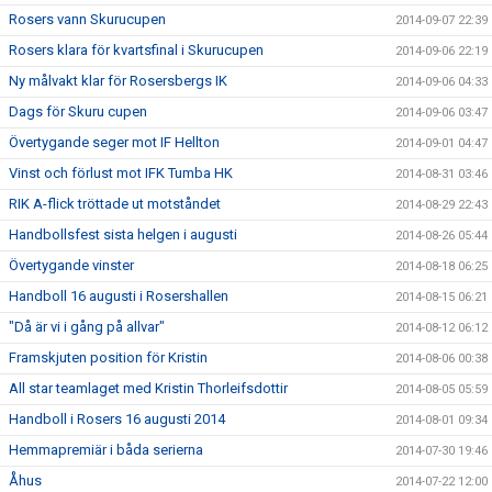
Rosers vann Skurucupen
2014-09-07 22:39
Rosers klara för kvartsfinal i Skurucupen
2014-09-06 22:19
Ny målvakt klar för Rosersbergs IK
2014-09-06 04:33
Dags för Skuru cupen
2014-09-06 03:47
Övertygande seger mot IF Hellton
2014-09-01 04:47
Vinst och förlust mot IFK Tumba HK
2014-08-31 03:46
RIK A-flick tröttade ut motståndet
2014-08-29 22:43
Handbollsfest sista helgen i augusti
2014-08-26 05:44
Övertygande vinster
2014-08-18 06:25
Handboll 16 augusti i Rosershallen
2014-08-15 06:21
"Då är vi i gång på allvar"
2014-08-12 06:12
Framskjuten position för Kristin
2014-08-06 00:38
All star teamlaget med Kristin Thorleifsdottir
2014-08-05 05:59
Handboll i Rosers 16 augusti 2014
2014-08-01 09:34
Hemmapremiär i båda serierna
2014-07-30 19:46
Åhus
2014-07-22 12:00