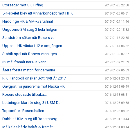
Storseger mot SK Tirfing
2017-01-28 22:38
5-1-spelet blev ett vinnarkoncept mot HHK
2017-01-25 06:31
Huddinge HK & VM-kvartsfinal
2017-01-24 11:46
Ungdoms-SM steg 3 hela helgen
2017-01-20 15:32
Sundström säker när Rosers vann
2017-01-15 22:35
Uppsala HK väntar i 12:e omgången
2017-01-14 06:52
Stabilt spel när Rosers vann igen
2017-01-09 07:37
32 mål framåt när RIK vann
2017-01-07 21:09
Årets första match för damerna
2017-01-07 06:39
RIK Handboll önskar Gott Nytt År 2017
2016-12-31 20:33
Oavgjort för juniorerna mot Nacka HK
2016-12-19 09:49
Rosers studsade tillbaka...
2016-12-13 08:51
Lottningen klar för steg 3 i USM DJ
2016-12-08 09:38
Toppmöte i Rosershallen
2016-12-06 08:22
Dubbla USM-steg till Rosersberg
2016-12-01 10:44
Målkalas både bakåt & framåt
2016-12-01 08:14