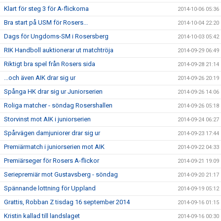
Klart för steg 3 för A-flickorna
2014-10-06 05:36
Bra start på USM för Rosers...
2014-10-04 22:20
Dags för Ungdoms-SM i Rosersberg
2014-10-03 05:42
RIK Handboll auktionerar ut matchtröja
2014-09-29 06:49
Riktigt bra spel från Rosers sida
2014-09-28 21:14
...och även AIK drar sig ur
2014-09-26 20:19
Spånga HK drar sig ur Juniorserien
2014-09-26 14:06
Roliga matcher - söndag Rosershallen
2014-09-26 05:18
Storvinst mot AIK i juniorserien
2014-09-24 06:27
Spårvägen damjuniorer drar sig ur
2014-09-23 17:44
Premiärmatch i juniorserien mot AIK
2014-09-22 04:33
Premiärseger för Rosers A-flickor
2014-09-21 19:09
Seriepremiär mot Gustavsberg - söndag
2014-09-20 21:17
Spännande lottning för Uppland
2014-09-19 05:12
Grattis, Robban Z tisdag 16 september 2014
2014-09-16 01:15
Kristin kallad till landslaget
2014-09-16 00:30