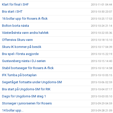
Klart för final i SHF
2015-11-01 04:44
Bra start i SHT
2015-10-30 23:07
16 bollar upp för Rosers A-flick
2015-10-25 17:53
Bolton borta nästa
2015-10-24 21:14
VästeråsIrsta vann andra halvlek
2015-10-22 05:36
Offensiva Skuru vann
2015-10-18 15:10
Skuru IK kommer på besök
2015-10-17 04:39
Bra spel i första avgjorde
2015-10-15 22:19
Gustavsberg nästa i DJ-serien
2015-10-15 14:40
Stabil bortaseger för Rosers A-flick
2015-10-10 14:58
IFK Tumba på bortaplan
2015-10-10 05:15
Segertåget fortsatte under Ungdoms-SM
2015-10-06 02:59
Bra start på Ungdoms-SM för RIK
2015-10-04 07:17
Dags för Ungdoms-SM steg 1
2015-10-03 05:10
Storseger i juniorserien för Rosers
2015-09-29 04:59
14 bollar upp...
2015-09-28 21:09