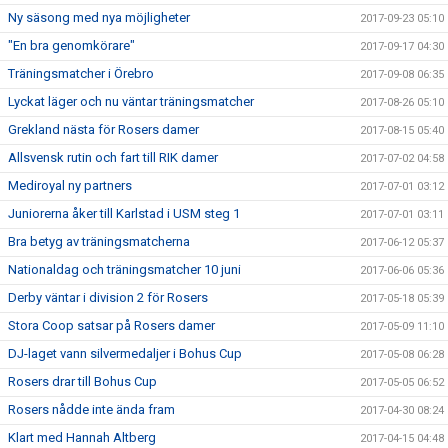
Ny säsong med nya möjligheter
2017-09-23 05:10
"En bra genomkörare"
2017-09-17 04:30
Träningsmatcher i Örebro
2017-09-08 06:35
Lyckat läger och nu väntar träningsmatcher
2017-08-26 05:10
Grekland nästa för Rosers damer
2017-08-15 05:40
Allsvensk rutin och fart till RIK damer
2017-07-02 04:58
Mediroyal ny partners
2017-07-01 03:12
Juniorerna åker till Karlstad i USM steg 1
2017-07-01 03:11
Bra betyg av träningsmatcherna
2017-06-12 05:37
Nationaldag och träningsmatcher 10 juni
2017-06-06 05:36
Derby väntar i division 2 för Rosers
2017-05-18 05:39
Stora Coop satsar på Rosers damer
2017-05-09 11:10
DJ-laget vann silvermedaljer i Bohus Cup
2017-05-08 06:28
Rosers drar till Bohus Cup
2017-05-05 06:52
Rosers nådde inte ända fram
2017-04-30 08:24
Klart med Hannah Altberg
2017-04-15 04:48