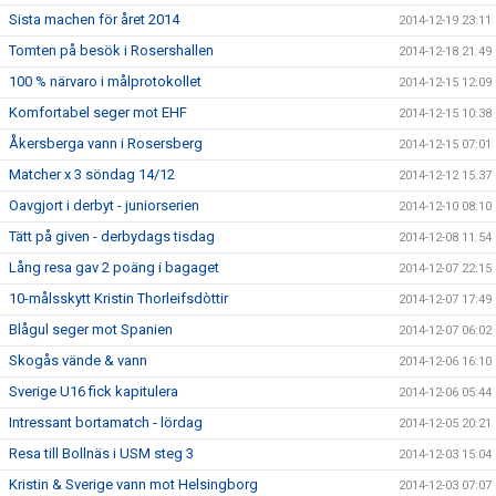
Sista machen för året 2014
2014-12-19 23:11
Tomten på besök i Rosershallen
2014-12-18 21:49
100 % närvaro i målprotokollet
2014-12-15 12:09
Komfortabel seger mot EHF
2014-12-15 10:38
Åkersberga vann i Rosersberg
2014-12-15 07:01
Matcher x 3 söndag 14/12
2014-12-12 15:37
Oavgjort i derbyt - juniorserien
2014-12-10 08:10
Tätt på given - derbydags tisdag
2014-12-08 11:54
Lång resa gav 2 poäng i bagaget
2014-12-07 22:15
10-målsskytt Kristin Thorleifsdòttir
2014-12-07 17:49
Blågul seger mot Spanien
2014-12-07 06:02
Skogås vände & vann
2014-12-06 16:10
Sverige U16 fick kapitulera
2014-12-06 05:44
Intressant bortamatch - lördag
2014-12-05 20:21
Resa till Bollnäs i USM steg 3
2014-12-03 15:04
Kristin & Sverige vann mot Helsingborg
2014-12-03 07:07