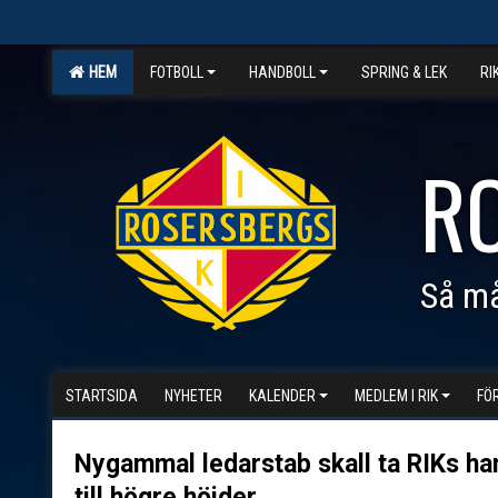
HEM
FOTBOLL
HANDBOLL
SPRING & LEK
RI
R
Så må
STARTSIDA
NYHETER
KALENDER
MEDLEM I RIK
FÖ
Nygammal ledarstab skall ta RIKs h
till högre höjder