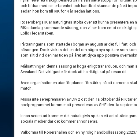
hyllan efter ett tråkigt besked då hälsan satte stopp för fortsatt sp
och bidrar med sin erfarenhet och handbollskunnande på ett impon
sedan hon kom till RIK för 4 år sedan lärt oss.
Rosersbergs IK är naturligtvis stolta över att kunna presentera en 
RIKs damlag kommande säsong, och vi ser fram emot en riktigt 
Lollo i ledarstaben.
På träningarna som startade i början av augusti är det full fart, oc
säsongen. Dock viskas det en del om några nya spelare som komm
som alltid vid den här tiden på året att dyka upp positiva överraskn
Målsättningen denna säsong är höga enligt tränarduon, och man sikt
Svealand. Det viktigaste är dock att ha riktigt kul på resan dit.
Även organisationen utanför planen förstärks, så att damerna ska
match.
Missa inte seriepremiären av Div 2 öst den 1a oktober då RIK tar e
spelprogrammet kommer att presenteras av SHF den 1a septembe
Innan seriestart kommer det naturligtvis spelas ett antal träningsm
sociala medier där det kommer annonseras.
Välkomna till Rosershallen och en ny rolig handbollssäsong 2023/