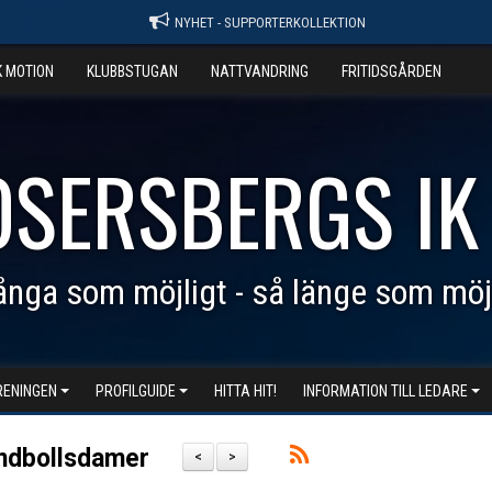
NYHET - SUPPORTERKOLLEKTION
K MOTION
KLUBBSTUGAN
NATTVANDRING
FRITIDSGÅRDEN
OSERSBERGS IK
nga som möjligt - så länge som möj
RENINGEN
PROFILGUIDE
HITTA HIT!
INFORMATION TILL LEDARE
andbollsdamer
<
>