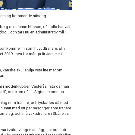
Ks damlag kommande säsong.
dberg och Janne Nilsson, då Lollo har valt
oll, och tar i nu en administrativ roll i
sson kommer in som huvudtränare. Elin
aget 2019, men för många är Janne ett
 kanske skulle vilja veta lite mer om
ar.
iär i moderklubben Västerås Irsta där han
a IF, och kom då till Sigtuna kommun.
amlag som tränare, och lyckades då med
m hunnit med ett par säsonger som tränare
domslag, och målvaktstränare i Skånelas
var tyvärr tvungen att lägga skorna på