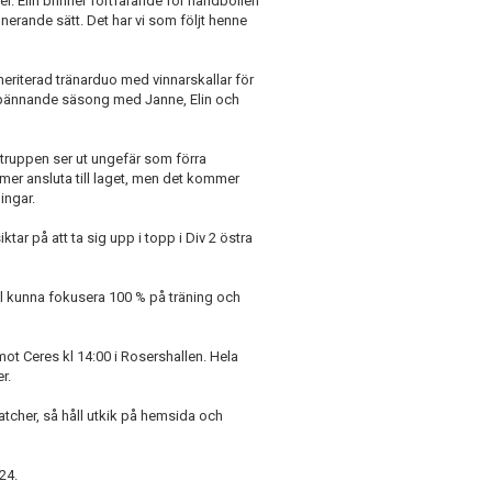
el. Elin brinner fortfarande för handbollen
erande sätt. Det har vi som följt henne
meriterad tränarduo med vinnarskallar för
spännande säsong med Janne, Elin och
h truppen ser ut ungefär som förra
er ansluta till laget, men det kommer
ingar.
ar på att ta sig upp i topp i Div 2 östra
ll kunna fokusera 100 % på träning och
mot Ceres kl 14:00 i Rosershallen. Hela
r.
atcher, så håll utkik på hemsida och
24.