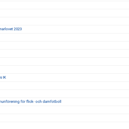
mmarlovet 2023
s IK
unförening för flick- och damfotboll