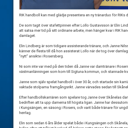
RIK handboll kan med glädje presentera en ny tränarduo för RI
De som tagit över stafettpinnen efter Lollo Gustavsson är Elin Lin
att satsa mer tid på sitt ordinarie arbete, men hänger kvar i RIK handb
damlaget.
Elin Lindberg är som tidigare assisterande tränare, och Janne Nil
känner de flesta till då hon assisterat Lollo när de tog över daml
”nytt” ansikte i Rosersberg.
Ni som inte var med på den tiden då Janne var damtränare i Rosers,
västmanlänningen som kom till Sigtuna kommun, och stannade kv
Janne som själv spelat handboll i över 30 år, och startade sin karr
vaktade stolparna framgångsrikt. Janne värvades sedan till Skånel
Efter handbollskarriären som spelare tog Janne över Skånelas d
bedriften att ta upp damerna till högsta ligan. Janne har dessuto
i Kungsängen, en säsong i Rosers, och varit både tränare för ung
herrlag.
Elin som sedan 6 års ålder spelat både i Kungsängen och Skånela, 