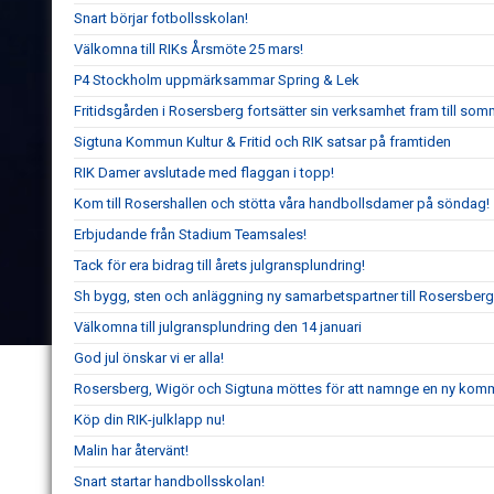
Snart börjar fotbollsskolan!
Välkomna till RIKs Årsmöte 25 mars!
P4 Stockholm uppmärksammar Spring & Lek
Fritidsgården i Rosersberg fortsätter sin verksamhet fram till so
Sigtuna Kommun Kultur & Fritid och RIK satsar på framtiden
RIK Damer avslutade med flaggan i topp!
Kom till Rosershallen och stötta våra handbollsdamer på söndag!
Erbjudande från Stadium Teamsales!
Tack för era bidrag till årets julgransplundring!
Sh bygg, sten och anläggning ny samarbetspartner till Rosersberg
Välkomna till julgransplundring den 14 januari
God jul önskar vi er alla!
Rosersberg, Wigör och Sigtuna möttes för att namnge en ny komm
Köp din RIK-julklapp nu!
Malin har återvänt!
Snart startar handbollsskolan!