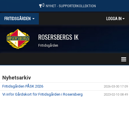
NYHET - SUPPORTERKOLLEKTION
FRITIDSGÅRDEN
LOGGA IN
ROSERSBERGS IK
Fritidsgården
FRITIDSGÅRDEN
Nyhetsarkiv
NYHETER
Fritidsgården PÅSK 2026
2026-03-30 17:09
Vi inför Gårdskort för Fritidsgården i Rosersberg
2023-02-10 08:49
DOKUMENT
KALENDER