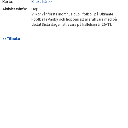
Karta:
Klicka här >>
BILDGALLERI
Aktivitetsinfo:
Hej!
Vi kör vår första inomhus cup i fotboll på Ultimate
DOKUMENT
Football i Väsby och hoppas att alla vill vara med på
detta! Sista dagen att svara på kallelsen är 26/11.
KONTAKT
<< Tillbaka