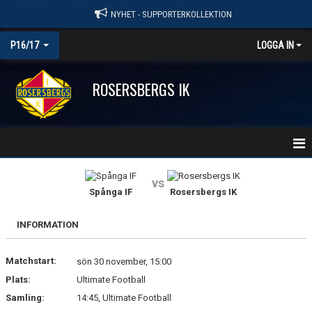
NYHET - SUPPORTERKOLLEKTION
P16/17
LOGGA IN
ROSERSBERGS IK
HEM
vs
Spånga IF
Rosersbergs IK
NYHETER
INFORMATION
KALENDER
Matchstart:
MATCHER
sön 30 november, 15:00
Plats:
Ultimate Football
TRUPPEN
Samling:
14:45, Ultimate Football