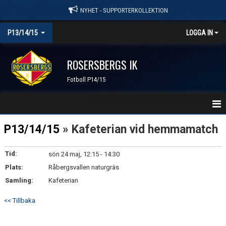
NYHET - SUPPORTERKOLLEKTION
P13/14/15
LOGGA IN
ROSERSBERGS IK
Fotboll P14/15
HEM
P13/14/15
» Kafeterian vid hemmamatch
NYHETER
Tid:
sön 24 maj, 12:15 - 14:30
Plats:
KALENDER
Råbergsvallen naturgräs
Samling:
Kafeterian
MATCHER
<< Tillbaka
TRUPPEN