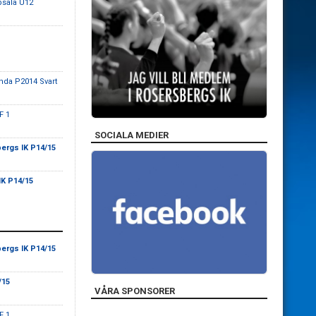
psala U12
anda P2014 Svart
F 1
SOCIALA MEDIER
ergs IK P14/15
K P14/15
ergs IK P14/15
/15
VÅRA SPONSORER
F 1