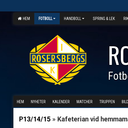
HEM
FOTBOLL
HANDBOLL
SPRING & LEK
RI
R
Fotb
HEM
NYHETER
KALENDER
MATCHER
TRUPPEN
BIL
P13/14/15
» Kafeterian vid hemmam