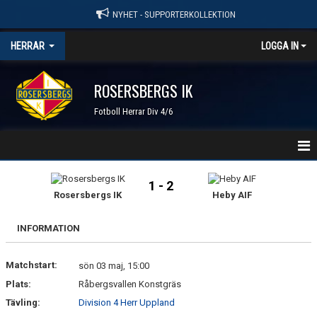
NYHET - SUPPORTERKOLLEKTION
HERRAR
LOGGA IN
ROSERSBERGS IK
Fotboll Herrar Div 4/6
HEM
1 - 2
Rosersbergs IK
Heby AIF
NYHETER
INFORMATION
KALENDER
Matchstart:
TRUPPEN
sön 03 maj, 15:00
Plats:
Råbergsvallen Konstgräs
GÄSTBOK
Tävling:
Division 4 Herr Uppland