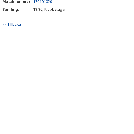
Matchnummer:
170101020
BILDGALLERI
Samling:
13:30, Klubbstugan
DOKUMENT
<< Tillbaka
KONTAKT
SPONSORER
UPPLANDSCUPEN 2026
SERIETABELL DIV 4 2026
MATCHER