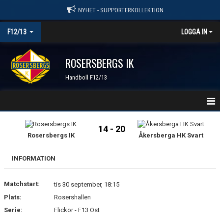
NYHET - SUPPORTERKOLLEKTION
F12/13
LOGGA IN
ROSERSBERGS IK
Handboll F12/13
HEM
14 - 20
Rosersbergs IK
Åkersberga HK Svart
NYHETER
INFORMATION
KALENDER
Matchstart:
TRUPPEN
tis 30 september, 18:15
Plats:
Rosershallen
GÄSTBOK
Serie:
Flickor - F13 Öst