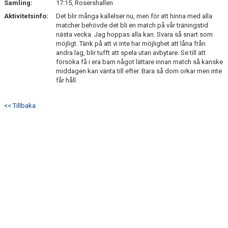
Samling:
17:15, Rosershallen
BILDGALLERI
Aktivitetsinfo:
Det blir många kallelser nu, men för att hinna med alla
matcher behövde det bli en match på vår träningstid
DOKUMENT
nästa vecka. Jag hoppas alla kan. Svara så snart som
möjligt. Tänk på att vi inte har möjlighet att låna från
KONTAKT
andra lag, blir tufft att spela utan avbytare. Se till att
försöka få i era barn något lättare innan match så kanske
middagen kan vänta till efter. Bara så dom orkar men inte
MATCHER
får håll.
<< Tillbaka