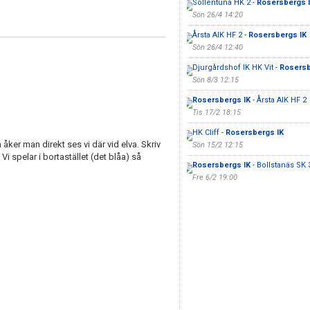
Sollentuna HK 2 -
Rosersbergs 
Sön 26/4 14:20
Årsta AIK HF 2 -
Rosersbergs IK
Sön 26/4 12:40
Djurgårdshof IK HK Vit -
Rosersb
Sön 8/3 12:15
Rosersbergs IK
- Årsta AIK HF 2
Tis 17/2 18:15
HK Cliff -
Rosersbergs IK
åker man direkt ses vi där vid elva. Skriv
Sön 15/2 12:15
 Vi spelar i bortastället (det blåa) så
Rosersbergs IK
- Bollstanäs SK 
Fre 6/2 19:00