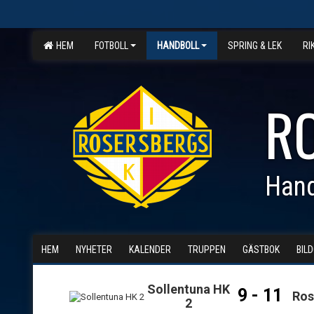
HEM
FOTBOLL
HANDBOLL
SPRING & LEK
RI
R
Hand
HEM
NYHETER
KALENDER
TRUPPEN
GÄSTBOK
BIL
Sollentuna HK
9 - 11
Ros
2