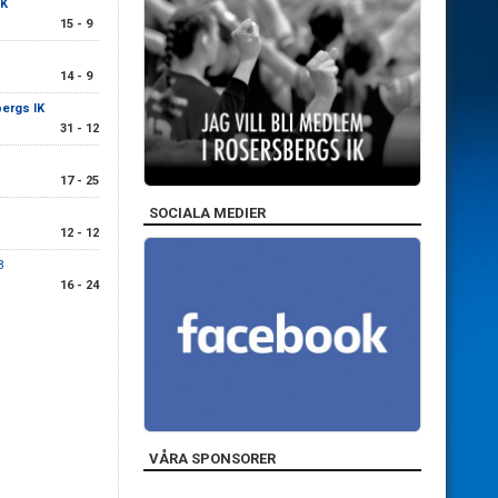
IK
15 - 9
14 - 9
ergs IK
31 - 12
17 - 25
SOCIALA MEDIER
12 - 12
3
16 - 24
VÅRA SPONSORER