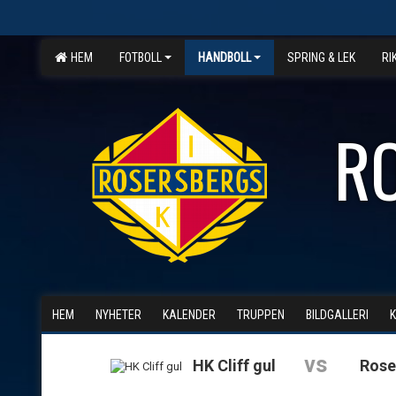
HEM
FOTBOLL
HANDBOLL
SPRING & LEK
RI
R
HEM
NYHETER
KALENDER
TRUPPEN
BILDGALLERI
vs
HK Cliff gul
Rose