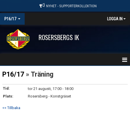
NYHET - SUPPORTERKOLLEKTION
P16/17
LOGGA IN
ROSERSBERGS IK
HEM
P16/17
» Träning
NYHETER
Tid:
tor 21 augusti, 17:00 - 18:00
Plats:
KALENDER
Rosersberg - Konstgräset
<< Tillbaka
MATCHER
TRUPPEN