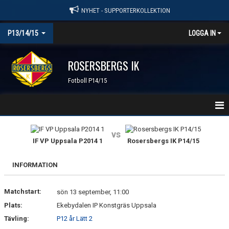
NYHET - SUPPORTERKOLLEKTION
P13/14/15
LOGGA IN
ROSERSBERGS IK
Fotboll P14/15
HEM
vs
IF VP Uppsala P2014 1
Rosersbergs IK P14/15
NYHETER
INFORMATION
KALENDER
Matchstart:
MATCHER
sön 13 september, 11:00
Plats:
Ekebydalen IP Konstgräs Uppsala
TRUPPEN
Tävling:
P12 år Lätt 2