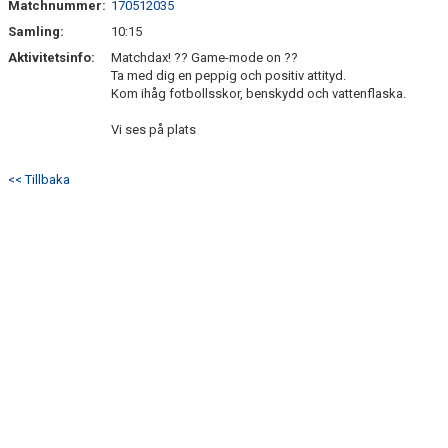
Matchnummer:
170512035
BILDGALLERI
Samling:
10:15
DOKUMENT
Aktivitetsinfo:
Matchdax! ?? Game-mode on ??
Ta med dig en peppig och positiv attityd.
Kom ihåg fotbollsskor, benskydd och vattenflaska.
KONTAKT
Vi ses på plats
<< Tillbaka