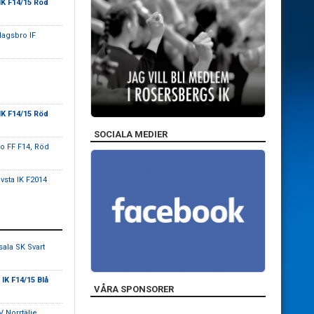
K F14/15 Röd
lagsbro IF
K F14/15 Röd
SOCIALA MEDIER
o FF F14, Röd
ivsta IK F2014
sala SK Svart
IK F14/15 Blå
VÅRA SPONSORER
V Norrtälje