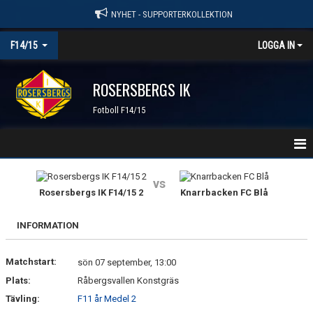
NYHET - SUPPORTERKOLLEKTION
F14/15
LOGGA IN
ROSERSBERGS IK
Fotboll F14/15
HEM
vs
Rosersbergs IK F14/15 2
Knarrbacken FC Blå
NYHETER
INFORMATION
KALENDER
Matchstart:
MATCHER
sön 07 september, 13:00
Plats:
Råbergsvallen Konstgräs
TRUPPEN
Tävling:
F11 år Medel 2