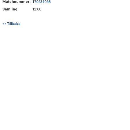
Matchnummer:
170631068
BILDGALLERI
Samling:
12:00
DOKUMENT
<< Tillbaka
KONTAKT