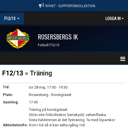
NYHET - SUPPORTERKOLLEKTION
F12/13
LOGGA IN
ROSERSBERGS IK
Fotboll F12/13
HEM
F12/13
» Träning
NYHETER
Tid:
tor 28 maj, 17:50 - 19:30
Plats:
KALENDER
Rosersberg - Konstgräset
Samling:
17:45
MATCHER
Träning på konstgräset.
Glöm inte fotbollsskor, benskydd, vattenflaska.
TRUPPEN
Sista halvtimmen är det fysträning. Ta med löparskor.
Aktivitetsinfo:
Kom i tid så vi kan sätta igång i tid.