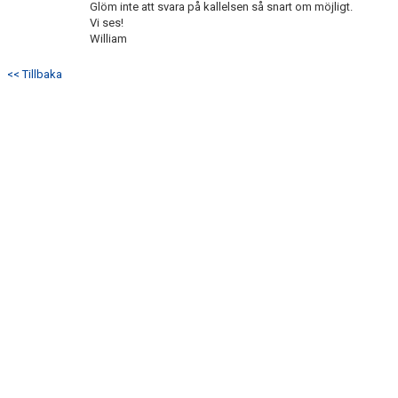
Glöm inte att svara på kallelsen så snart om möjligt.
BILDGALLERI
Vi ses!
William
DOKUMENT
<< Tillbaka
KONTAKT