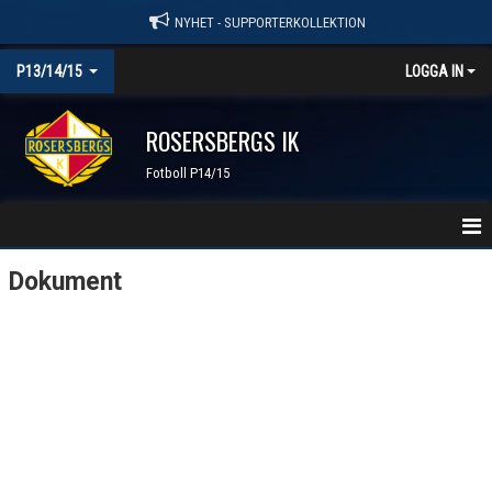
NYHET - SUPPORTERKOLLEKTION
P13/14/15
LOGGA IN
ROSERSBERGS IK
Fotboll P14/15
HEM
Dokument
NYHETER
KALENDER
MATCHER
TRUPPEN